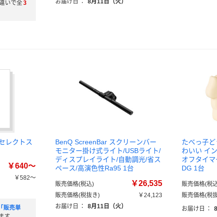
お届け日
：
8月11日（火）
違いで全
3
/セレクトス
BenQ ScreenBar スクリーンバー
たべっ子ど
モニター掛け式ライト/USBライト/
わいい イン
ディスプレイライト/自動調光/省ス
オフタイマー 
￥640～
ペース/高演色性Ra95 1台
DG 1台
￥582～
￥26,535
販売価格(税込)
販売価格(税込
）
販売価格(税抜き)
￥24,123
販売価格(税抜
お届け日
：
8月11日（火）
」「販売単
お届け日
：
ます