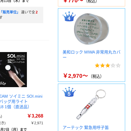
￥770～
8月13日（木）まで
（税込）
「販売単位」
違いで全
2
す
美和ロック MIWA 非常用丸カバ
ー
￥2,970～
（税込）
EAM ソイミニ SOI.mini
バッグ用ライト
718 1個（直送品）
￥3,268
)
き)
￥2,971
アーテック 緊急用呼子笛
9月7日（月）まで