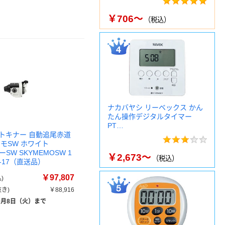
￥706～
（税込）
ナカバヤシ リーベックス かん
たん操作デジタルタイマー
PT…
トキナー 自動追尾赤道
モSW ホワイト
ーSW SKYMEMOSW 1
￥2,673～
（税込）
06-17（直送品）
￥97,807
)
き)
￥88,916
9月8日（火）まで