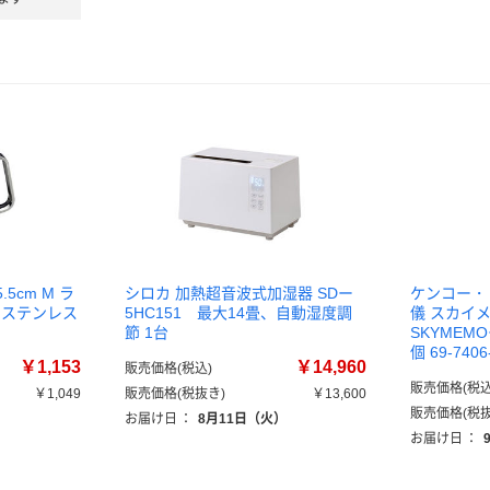
5cm M ラ
シロカ 加熱超音波式加湿器 SDー
ケンコー・
 ステンレス
5HC151 最大14畳、自動湿度調
儀 スカイメ
節 1台
SKYMEMO
個 69-74
￥1,153
￥14,960
販売価格(税込)
販売価格(税込
￥1,049
販売価格(税抜き)
￥13,600
販売価格(税抜
）
お届け日
：
8月11日（火）
お届け日
：