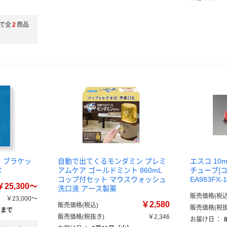
）
で全
2
商品
ト】ブラケッ
自動で出てくるモンダミン プレミ
エスコ 10
C
アムケア ゴールドミント 860mL
チューブ[
コップ付セット マウスウォッシュ
EA983FX
￥25,300～
洗口液 アース製薬
販売価格(税込
￥23,000～
￥2,580
販売価格(税込)
販売価格(税抜
）まで
販売価格(税抜き)
￥2,346
お届け日
：