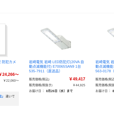
型 防犯カメ
岩崎電気 岩崎 LED防犯灯(20VA 自
岩崎電気 岩崎
動点滅機能付) E70065SAN9 1台
動点滅機能なし
535-7911（直送品）
563-017
￥24,266～
￥49,417
販売価格(税込)
販売価格(税込
￥22,060～
販売価格(税抜き)
￥44,925
販売価格(税抜
）
お届け日
：
8月26日（水）まで
お届け日
：
位」
違いで