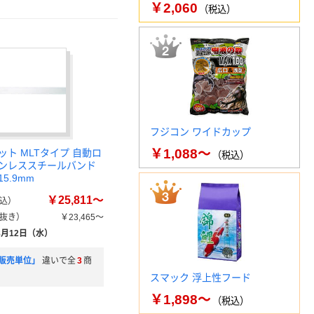
￥2,060
（税込）
フジコン ワイドカップ
￥1,088～
ト MLTタイプ 自動ロ
（税込）
ンレススチールバンド
15.9mm
￥25,811～
込）
抜き）
￥23,465～
8月12日（水）
販売単位」
違いで全
3
商
スマック 浮上性フード
￥1,898～
（税込）