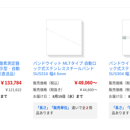
式酸素測定器
パンドウイット MLTタイプ 自動ロ
パンドウイッ
表示型・自動
ック式ステンレススチールバンド
ック式ステ
個（直送品）
SUS316 幅4.6mm
SUS304 幅
￥133,784
￥49,060～
販売価格（税込）
販売価格（税
￥121,622
販売価格（税抜き）
￥44,600～
販売価格（税
）まで
お届け日
：
8月19日（水）まで
お届け日
：
「長さ」「販売単位」
違いで全
2
商
「長さ」「
品あります
品あります