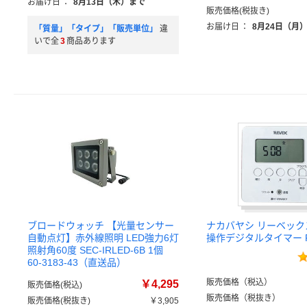
お届け日
：
8月13日（木）まで
販売価格(税抜き)
お届け日
：
8月24日（月
「質量」「タイプ」「販売単位」
違
いで全
3
商品あります
ブロードウォッチ 【光量センサー
ナカバヤシ リーベック
自動点灯】赤外線照明 LED強力6灯
操作デジタルタイマー P
照射角60度 SEC-IRLED-6B 1個
60-3183-43（直送品）
販売価格（税込）
￥4,295
販売価格(税込)
販売価格（税抜き）
販売価格(税抜き)
￥3,905