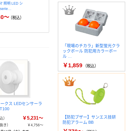
 照明 LED シ
株式会社オーム電機 ＬＥＤ多
オーム電機 
erie…
目的灯 ＮＬＥＳ
イト
80～
￥3
（税込）
￥2,835～
（税込）
「現場のチカラ」新型蛍光クラ
ックボール 防犯用カラーボー
ル …
￥1,859
（税込）
ークス LEDセンサーラ
T100
【防犯ブザー】サンエス技研
￥5,231～
込）
防犯アラーム BB
抜き）
￥4,756～