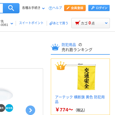
各種お手続き
ヘルプ
け先
0
スイートポイント
カゴ
点
あとで買う
-0061
の
防犯用品
売れ筋ランキング
アーテック 横断旗 黄色 防犯用
品
￥774～
（税込）