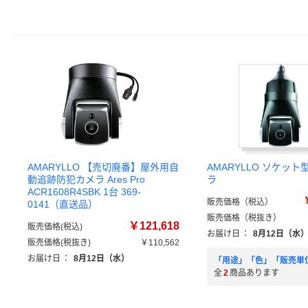
AMARYLLO 【売切廃番】屋外用自
AMARYLLO ソケット
動追跡防犯カメラ Ares Pro
ラ
ACR1608R4SBK 1台 369-
販売価格（税込）
0141（直送品）
販売価格（税抜き）
￥121,618
販売価格(税込)
お届け日
：
8月12日（水
販売価格(税抜き)
￥110,562
お届け日
：
8月12日（水）
「用途」「色」「販売単
全
2
商品あります