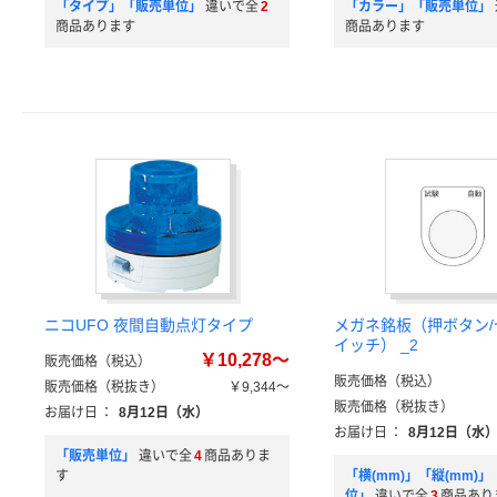
「タイプ」「販売単位」
違いで全
2
「カラー」「販売単位」
商品あります
商品あります
ニコUFO 夜間自動点灯タイプ
メガネ銘板（押ボタン
イッチ） _2
￥10,278～
販売価格（税込）
販売価格（税込）
販売価格（税抜き）
￥9,344～
販売価格（税抜き）
お届け日
：
8月12日（水）
お届け日
：
8月12日（水
「販売単位」
違いで全
4
商品ありま
す
「横(mm)」「縦(mm)
位」
違いで全
3
商品あり