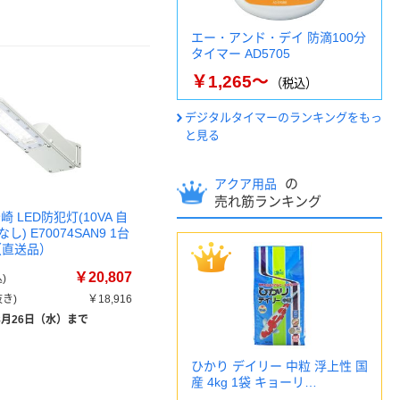
エー・アンド・デイ 防滴100分
タイマー AD5705
￥1,265～
（税込）
デジタルタイマーのランキングをもっ
と見る
の
アクア用品
売れ筋ランキング
 LED防犯灯(10VA 自
) E70074SAN9 1台
8（直送品）
￥20,807
)
き)
￥18,916
8月26日（水）まで
ひかり デイリー 中粒 浮上性 国
産 4kg 1袋 キョーリ…