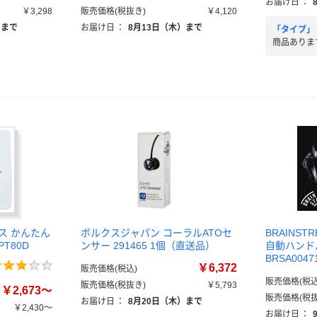
お届け日
：
￥3,298
販売価格(税抜き)
￥4,120
）まで
お届け日
：
8月13日（木）まで
「タイプ」
商品ありま
ス かんたん
ボルクスジャパン コーラルATOセ
BRAINSTR
T80D
ンサー 291465 1個（直送品）
自動ハンド
BRSA004
￥6,372
販売価格(税込)
販売価格(税込
販売価格(税抜き)
￥5,793
￥2,673～
販売価格(税抜
お届け日
：
8月20日（木）まで
￥2,430～
お届け日
：