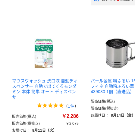
マウスウォッシュ 洗口液 自動ディ
パール金属 粉ふるい 15.
スペンサー 自動で出てくるモンダ
フィネ 自動粉ふるい器
ミン 本体 簡単 オート ディスペン
439030 1個（直送品）
サー
販売価格(税込)
（
1件
）
販売価格(税抜き)
お届け日
：
8月14日（金
￥2,286
販売価格(税込)
販売価格(税抜き)
￥2,079
お届け日
：
8月11日（火）