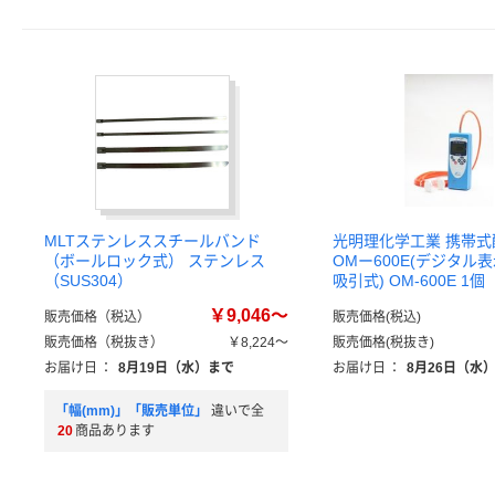
MLTステンレススチールバンド
光明理化学工業 携帯
（ボールロック式） ステンレス
OMー600E(デジタル
（SUS304）
吸引式) OM-600E 1
￥9,046～
販売価格（税込）
販売価格(税込)
販売価格（税抜き）
￥8,224～
販売価格(税抜き)
お届け日
：
8月19日（水）まで
お届け日
：
8月26日（水
「幅(mm)」「販売単位」
違いで全
20
商品あります