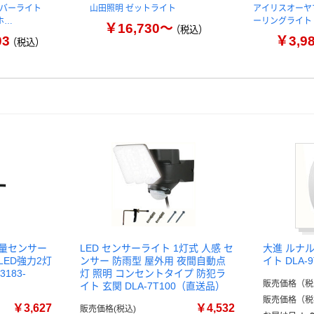
EDバーライト
山田照明 ゼットライト
アイリスオーヤマ
ホ…
ーリングライト s
￥16,730～
（税込）
03
￥3,9
（税込）
光量センサー
LED センサーライト 1灯式 人感 セ
大進 ルナル
LED強力2灯
ンサー 防雨型 屋外用 夜間自動点
イト DLA-9
3183-
灯 照明 コンセントタイプ 防犯ラ
販売価格（税
イト 玄関 DLA-7T100（直送品）
販売価格（税
￥3,627
￥4,532
販売価格(税込)