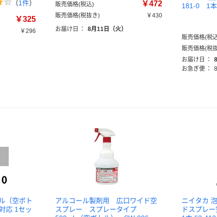
（
1件
）
￥472
販売価格(税込)
181-0 
販売価格(税抜き)
￥430
￥325
お届け日
：
8月11日（火）
￥296
販売価格(税込
販売価格(税抜
お届け日
：
お急ぎ便
：
トル（空ボト
アルコール製剤用 広口ワイド空
ニイタカ 
対応 1セッ
スプレー スプレータイプ
ドスプレー空