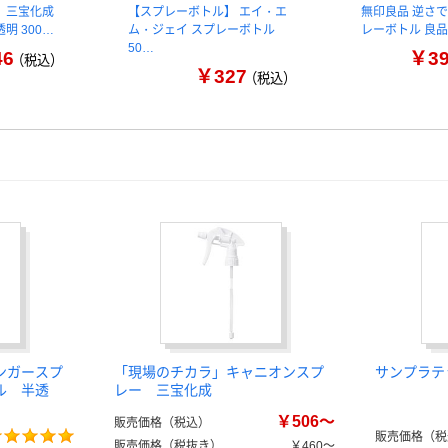
 三宝化成
【スプレーボトル】 エイ・エ
無印良品 逆さ
明 300…
ム・ジェイ スプレーボトル
レーボトル 良
50…
46
￥3
（税込）
￥327
（税込）
ンガースプ
「現場のチカラ」キャニオンスプ
サンプラテ
ル 半透
レー 三宝化成
￥506～
販売価格（税込）
販売価格（税
販売価格（税抜き）
￥460～