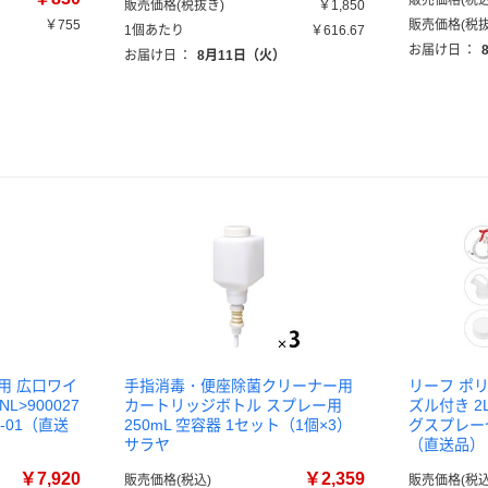
販売価格(税込
販売価格(税抜き)
￥1,850
￥755
販売価格(税抜
1個あたり
￥616.67
）
お届け日
：
お届け日
：
8月11日（火）
用 広口ワイ
手指消毒・便座除菌クリーナー用
リーフ ポ
>900027
カートリッジボトル スプレー用
ズル付き 2
4-01（直送
250mL 空容器 1セット（1個×3）
グスプレーセ
サラヤ
（直送品）
￥7,920
￥2,359
販売価格(税込)
販売価格(税込