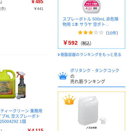
￥485
)
き)
￥441
スプレーボトル 500mL 非危険
物用 1本 サラヤ 空ボト…
（
10件
）
￥592
（税込）
樹脂容器のランキングをもっと見る
ポリタンク・タンクコック
の
売れ筋ランキング
リティークリーン 業務用
イプ4L 空スプレーボト
25004292 1個
￥4,115