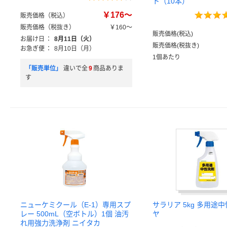
ト（10本）
￥176～
販売価格（税込）
販売価格（税抜き）
￥160～
販売価格(税込)
お届け日
：
8月11日（火）
販売価格(税抜き)
お急ぎ便
：
8月10日（月）
1個あたり
「販売単位」
違いで全
9
商品ありま
す
ニューケミクール（E-1）専用スプ
サラリア 5kg 多用途
レー 500mL（空ボトル）1個 油汚
ヤ
れ用強力洗浄剤 ニイタカ