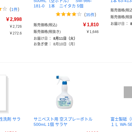
500mL（空ボトル） SW-986-
1本 63-4
181-0 1本 ニイタカ 5個
（
1件
）
販売価格(税込
（
35件
）
販売価格(税抜
￥2,998
お届け日
：
￥1,810
販売価格(税込)
￥2,726
販売価格(税抜き)
￥1,646
￥272.6
お届け日
：
8月11日（火）
お急ぎ便
：
8月10日（月）
中性洗剤 サラ
サニベスト用 空スプレーボトル
富士製砥（
500mL 1個 サラヤ
１Ｌ WA-S