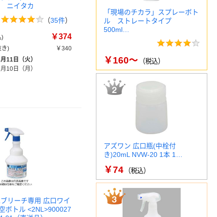
1本 ニイタカ
「現場のチカラ」スプレーボト
（
35件
）
ル ストレートタイプ
500ml…
￥374
)
き)
￥340
￥160～
8月11日（火）
（税込）
8月10日（月）
アズワン 広口瓶(中栓付
き)20mL NVW-20 1本 1…
￥74
（税込）
泡ブリーチ専用 広口ワイ
ボトル <2NL>900027