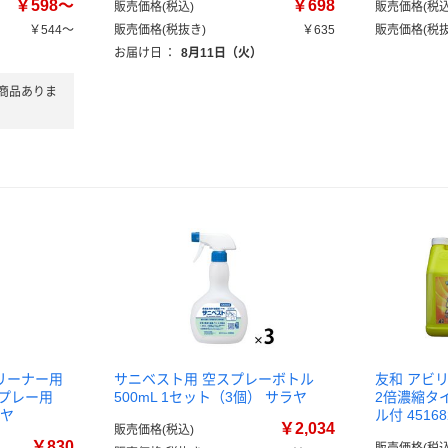
￥598～
￥698
販売価格(税込)
販売価格(税込
￥544～
販売価格(税抜き)
￥635
販売価格(税抜
）
お届け日
：
8月11日（火）
商品ありま
リーナー用
サニベスト用 空スプレーボトル
友和 アビ
プレー用
500mL 1セット（3個） サラヤ
2倍濃縮タ
ラヤ
ル付 45168
￥2,034
販売価格(税込)
￥830