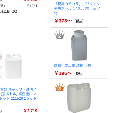
)
「現場のチカラ」ポリタンク
き)
￥3,741
平角ボトル (ノズル付) 三宝
8月11日（火）
化…
￥378～
（税込）
瑞穂化成工業 瑞穂 正角
￥196～
（税込）
リ容器 キャップ・透明ノ
L(空ボトル) 高性能ロン
ット 211528 1セット
￥2,719
)