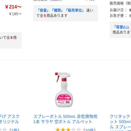
販売価格（税
￥214～
お届け日
：
「容量」「種類」「販売単位」
違い
￥195～
で全
5
商品あります
お急ぎ便
：
）
）
「容量(L)
商品ありま
いで全
8
商
下げ アスク
スプレーボトル 500mL 非危険物用
クリタック
 オリジナル
1本 サラヤ 空ボトル アルペット
ット 500
ル スプレー
（
1件
）
（
10件
）