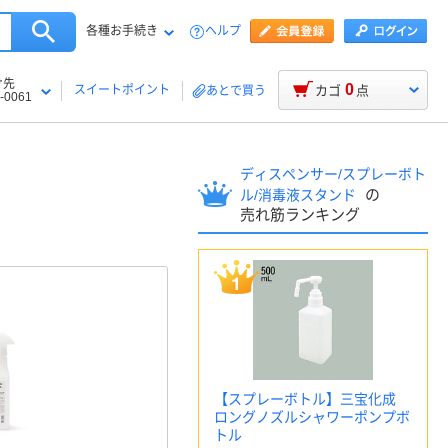
各種お手続き
ヘルプ
け先
0
スイートポイント
カゴ
点
あとで買う
-0061
ディスペンサー/スプレーボト
の
ル/消毒液スタンド
売れ筋ランキング
【スプレーボトル】三宝化成
ロングノズルシャワーポンプボ
トル