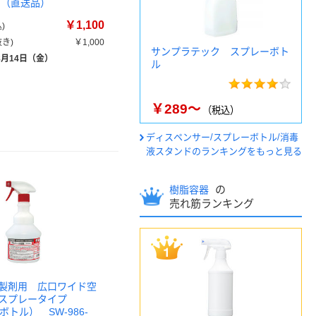
1個（直送品）
￥1,100
)
き)
￥1,000
サンプラテック スプレーボト
8月14日（金）
ル
￥289～
（税込）
ディスペンサー/スプレーボトル/消毒
液スタンドのランキングをもっと見る
の
樹脂容器
売れ筋ランキング
製剤用 広口ワイド空
 スプレータイプ
ボトル） SW-986-