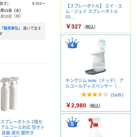
抜き）
￥263～
【スプレーボトル】 エイ・エ
8月11日（火）
ム・ジェイ スプレーボトル
8月10日（月）
50…
￥327
（税込）
」「販売単位」
違いで全
3
す
キングジム tette（テッテ） ア
ルコールディスペンサー（…
（
54件
）
￥2,980
（税込）
 スプレーボトル 2個セ
ml アルコール対応 空ボト
 容器 遮光 霧吹き