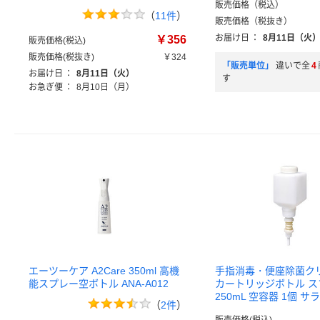
販売価格（税込）
（
11件
）
販売価格（税抜き）
お届け日
：
8月11日（火
￥356
販売価格(税込)
販売価格(税抜き)
￥324
「販売単位」
違いで全
4
お届け日
：
8月11日（火）
す
お急ぎ便
：
8月10日（月）
エーツーケア A2Care 350ml 高機
手指消毒・便座除菌ク
能スプレー空ボトル ANA-A012
カートリッジボトル ス
250mL 空容器 1個 サ
（
2件
）