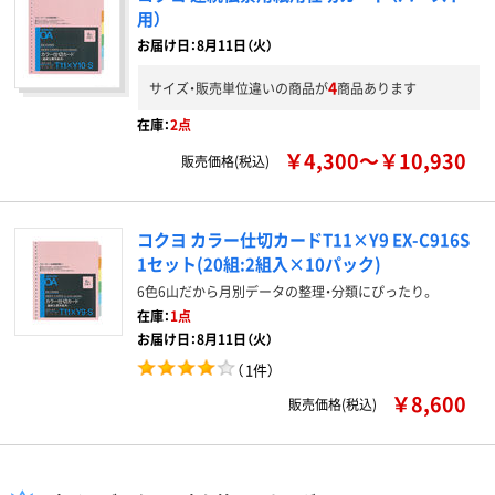
用）
お届け日：8月11日（火）
4
サイズ・販売単位違いの商品が
商品あります
在庫：
2点
￥4,300～￥10,930
販売価格(税込)
コクヨ カラー仕切カードT11×Y9 EX-C916S
1セット(20組:2組入×10パック)
6色6山だから月別データの整理・分類にぴったり。
在庫：
1点
お届け日：8月11日（火）
（
1件
）
￥8,600
販売価格(税込)