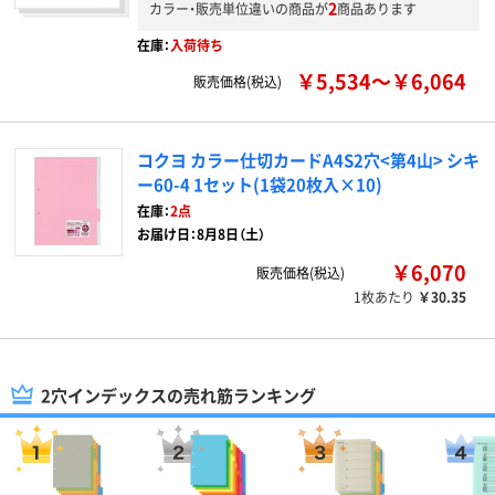
2
カラー・販売単位違いの商品が
商品あります
在庫：
入荷待ち
￥5,534～￥6,064
販売価格(税込)
コクヨ カラー仕切カードA4S2穴<第4山> シキ
ー60-4 1セット(1袋20枚入×10)
在庫：
2点
お届け日：8月8日（土）
￥6,070
販売価格(税込)
1枚あたり
￥30.35
2穴インデックスの売れ筋ランキング