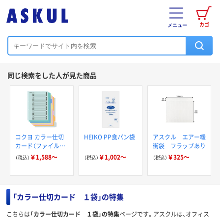
カゴ
メニュー
同じ検索をした人が見た商品
コクヨ カラー仕切
HEIKO PP食パン袋
アスクル エアー緩
カード（ファイル用）
衝袋 フラップあり
6山見出し
￥1,588～
￥1,002～
￥325～
（税込）
（税込）
（税込）
「カラー仕切カード １袋」の特集
こちらは
「カラー仕切カード １袋」の特集
ページです。アスクルは、オフィス