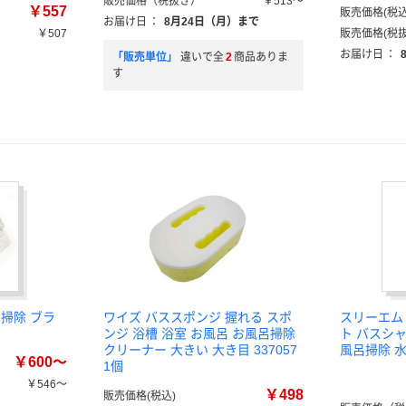
販売価格（税抜き）
￥513～
￥557
販売価格(税込
お届け日
：
8月24日（月）まで
￥507
販売価格(税抜
）
お届け日
：
「販売単位」
違いで全
2
商品ありま
す
掃除 ブラ
ワイズ バススポンジ 握れる スポ
スリーエム
ンジ 浴槽 浴室 お風呂 お風呂掃除
ト バスシ
クリーナー 大きい 大き目 337057
風呂掃除 
￥600～
1個
￥546～
￥498
販売価格(税込)
）