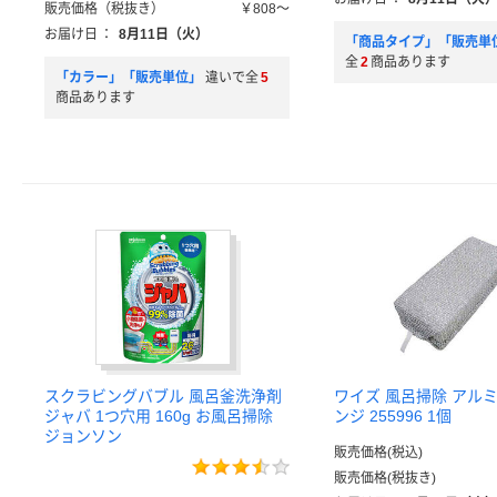
販売価格（税抜き）
￥808～
お届け日
：
8月11日（火）
「商品タイプ」「販売単
全
2
商品あります
「カラー」「販売単位」
違いで全
5
商品あります
スクラビングバブル 風呂釜洗浄剤
ワイズ 風呂掃除 アルミ
ジャバ 1つ穴用 160g お風呂掃除
ンジ 255996 1個
ジョンソン
販売価格(税込)
販売価格(税抜き)