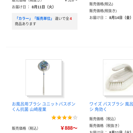
販売価格（税抜き）
￥528～
販売価格(税込)
お届け日
：
8月11日（火）
販売価格(税抜き)
お届け日
：
8月14日（金
「カラー」「販売単位」
違いで全
4
商品あります
お風呂用ブラシ ユニットバスボン
ワイズ バスブラシ 風呂
くん抗菌 山崎産業
シ 角効く
販売価格（税込）
販売価格（税抜き）
￥888～
販売価格（税込）
お届け日
：
8月11日（火