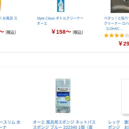
 お風呂 ス
Style Clean ボトルクリーナー
ペタッ！と貼り
オーエ
クリーナー ロ
（LOHAC…
～
￥158～
（税込）
（税込）
￥2
ースリム 水
オーエ 風呂用スポンジ ネットバス
レック 激
ーナ
スポンジ ブルー 222340 1個（直
ポンジ 