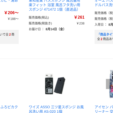
 カビ・湯あ
東和産業 バススポンジ 風呂蓋用
オーエ バ
楽フィット 浴室 風呂フタ洗い用
ドルバス洗
スポンジ 471472 1個（直送品）
￥206～
販売価格（税
￥261
販売価格(税込)
￥188～
販売価格（税
販売価格(税抜き)
￥238
）
入荷日
：
8
お届け日
：
8月14日（金）
いで全
2
商
「商品タイ
全
2
商品あ
 ふろピカク
ワイズ ASSO 三ツ星スポンジ お風
アイセン 
呂洗い用 AS-020 1個
リーナー 