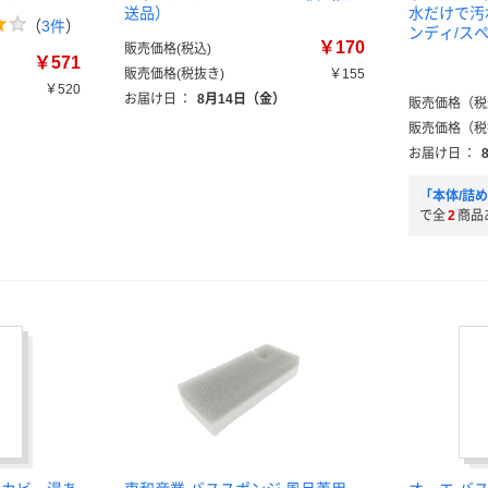
送品）
水だけで汚
（
3件
）
ンディ/ス
￥170
販売価格(税込)
￥571
販売価格(税抜き)
￥155
￥520
お届け日
：
8月14日（金）
販売価格（税
）
販売価格（税
）
お届け日
：
「本体/詰
で全
2
商品