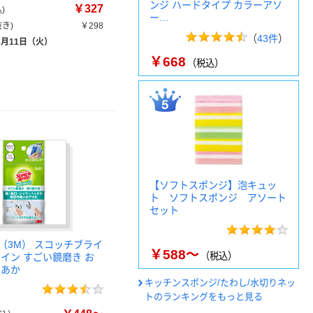
ンジ ハードタイプ カラーアソ
￥327
)
ー…
き)
￥298
（
43件
）
8月11日（火）
￥668
（税込）
【ソフトスポンジ】泡キュッ
ト ソフトスポンジ アソート
セット
（3M） スコッチブライ
￥588～
（税込）
ャイン すごい鏡磨き お
水あか
キッチンスポンジ/たわし/水切りネッ
トのランキングをもっと見る