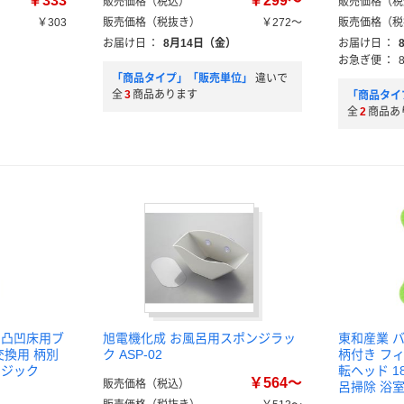
￥333
￥299～
販売価格（税込）
販売価格（税
￥303
販売価格（税抜き）
￥272～
販売価格（税
）
お届け日
：
8月14日（金）
お届け日
：
お急ぎ便
：
「商品タイプ」「販売単位」
違いで
全
3
商品あります
「商品タイ
全
2
商品あ
 凸凹床用ブ
旭電機化成 お風呂用スポンジラッ
東和産業 
交換用 柄別
ク ASP-02
柄付き フィ
マジック
転ヘッド 1
￥564～
販売価格（税込）
呂掃除 浴室 