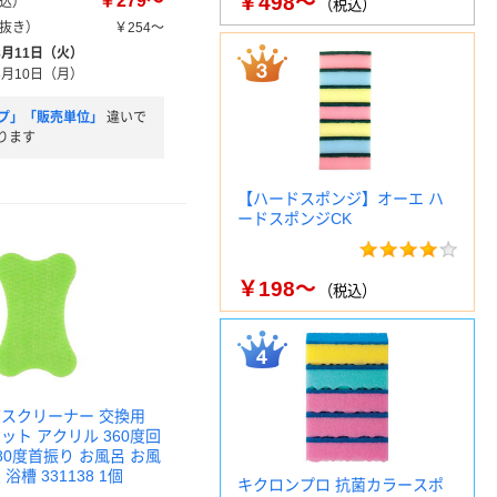
￥279～
￥498～
込）
（税込）
抜き）
￥254～
8月11日（火）
8月10日（月）
プ」「販売単位」
違いで
ります
【ハードスポンジ】オーエ ハ
ードスポンジCK
￥198～
（税込）
バスクリーナー 交換用
ット アクリル 360度回
80度首振り お風呂 お風
浴槽 331138 1個
キクロンプロ 抗菌カラースポ