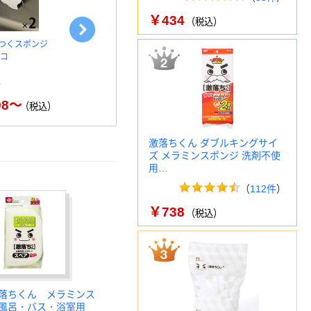
￥434
（税込）
つくスポンジ
【ソフトスポンジ】キクロン
パックスナチ
ハコ
カラースポンジ
スポンジ 太
￥1,180～
￥
（税込）
98～
（税込）
激落ちくん ダブルキングサイ
ズ メラミンスポンジ 洗剤不使
用…
（
112件
）
￥738
（税込）
落ちくん メラミンス
お風呂・バス・浴室用