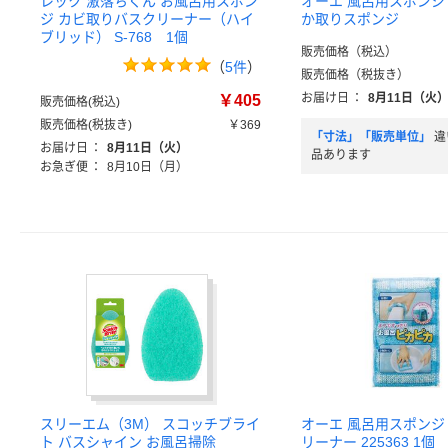
レック 激落ちくん お風呂用スポン
オーエ 風呂用スポンジ
ジ カビ取りバスクリーナー（ハイ
か取りスポンジ
ブリッド） S-768 1個
販売価格（税込）
（
5件
）
販売価格（税抜き）
お届け日
：
8月11日（火
￥405
販売価格(税込)
販売価格(税抜き)
￥369
「寸法」「販売単位」
違
お届け日
：
8月11日（火）
品あります
お急ぎ便
：
8月10日（月）
スリーエム（3M） スコッチブライ
オーエ 風呂用スポンジ
ト バスシャイン お風呂掃除
リーナー 225363 1個