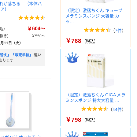
れが落ちる （本体ハ
ペア）
（限定）激落ちくん キューブ
メラミンスポンジ 大容量 カ
ッ…
￥604～
込）
（
7件
）
抜き）
￥550～
￥768
（税込）
8月11日（火）
め替え」「販売単位」
違い
あります
（限定）激落ちくん GIGA メラ
ミンスポンジ 特大大容量 …
（
44件
）
￥798
（税込）