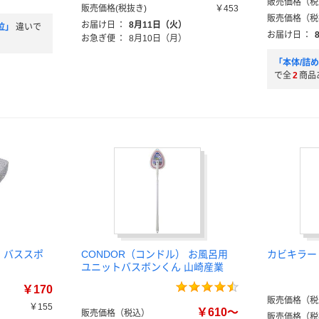
販売価格（税
販売価格(税抜き)
￥453
販売価格（税
お届け日
：
8月11日（火）
位」
違いで
お届け日
：
お急ぎ便
：
8月10日（月）
「本体/詰
で全
2
商品
 バススポ
CONDOR（コンドル） お風呂用
カビキラー
ユニットバスボンくん 山崎産業
￥170
販売価格（税
￥155
￥610～
販売価格（税込）
販売価格（税