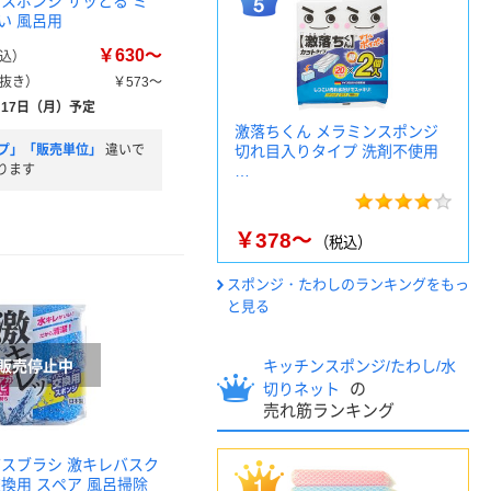
ススポンジ サッとる ミ
い 風呂用
￥630～
込）
抜き）
￥573～
月17日（月）予定
激落ちくん メラミンスポンジ
プ」「販売単位」
違いで
切れ目入りタイプ 洗剤不使用
ります
…
￥378～
（税込）
スポンジ・たわしのランキングをもっ
と見る
キッチンスポンジ/たわし/水
の
切りネット
売れ筋ランキング
バスブラシ 激キレバスク
交換用 スペア 風呂掃除