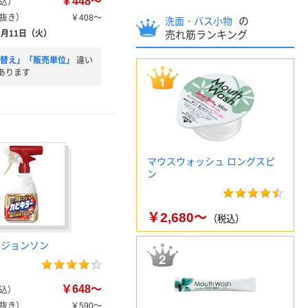
￥448～
込）
抜き）
￥408～
の
洗面・バス小物
8月11日（火）
売れ筋ランキング
め替え」「販売単位」
違い
あります
マウスウォッシュ ロングスピ
ン
￥2,680～
（税込）
 ジョンソン
￥648～
込）
抜き）
￥590～