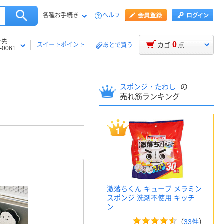
各種お手続き
ヘルプ
け先
0
スイートポイント
カゴ
点
あとで買う
-0061
の
スポンジ・たわし
売れ筋ランキング
激落ちくん キューブ メラミン
スポンジ 洗剤不使用 キッチ
ン…
（
33件
）