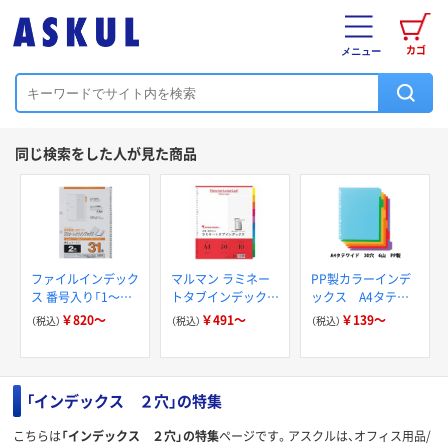
カゴ
メニュー
同じ検索をした人が見た商品
ファイルインデック
マルマン ラミネー
PP製カラーインデ
ス 番号入り「1～
トタブインデックス
ックス A4タテ
31」ラミネートタブ
A4ワイド 30穴
30穴 アスクル
￥820～
￥491～
￥139～
（税込）
（税込）
（税込）
2穴 マルマン
「インデックス ２穴」の特集
こちらは
「インデックス ２穴」の特集
ページです。アスクルは、オフィス用品/