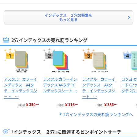
インデックス ２穴の特集を
もっと見る
2穴インデックスの売れ筋ランキング
アスクル カラーイ
アスクル カラーイン
アスクル カラーイ
コクヨ 
ンデックス A4タ
デックス A4タテ イ
ンデックス A4タ
ード（ファ
テ インデックスシ
ンデックスシート …
テ インデックスシ
タテ 2穴
ート …
ート …
￥350～
￥116～
￥386～
（税込）
（税込）
（税込）
2穴インデックスの売れ筋ランキングへ
「インデックス ２穴」に関連するピンポイントサーチ