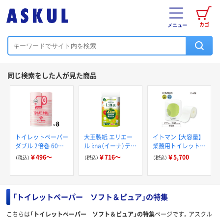
カゴ
メニュー
同じ検索をした人が見た商品
トイレットペーパー
大王製紙 エリエー
イトマン 【大容量】
ダブル 2倍巻 60m
ル i:na（イーナ）ティ
業務用トイレットペ
パルプ100％ 香り付
シュー
ーパー ダブル
￥496～
￥716～
￥5,700
（税込）
（税込）
（税込）
き ソフト&ピュア
27.5m 芯あり 再生
オリジナル
紙100％ 個包装 高
品質 無漂白 1ケー
ス(100ロール)（直送
「トイレットペーパー ソフト＆ピュア」の特集
品）
こちらは
「トイレットペーパー ソフト＆ピュア」の特集
ページです。アスクル