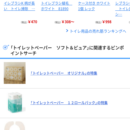
イレブラシK 柄が長
トイレブラシ植毛
ケース付き ホワイト
レブラシ
い トイレ掃除 …
ホワイト 81890
1個 レック
トイレ
シ…
￥470
￥308～
￥998
（税込）
（税込）
（税込）
トイレ用品の売れ筋ランキングへ
「トイレットペーパー ソフト＆ピュア」に関連するピンポ
イントサーチ
「トイレットペーパー オリジナル」の特集
「トイレットペーパー １２ロールパック」の特集