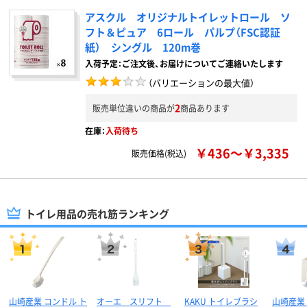
アスクル オリジナルトイレットロール ソ
フト＆ピュア 6ロール パルプ（FSC認証
紙） シングル 120m巻
入荷予定：ご注文後、お届けについてご連絡いたします
（バリエーションの最大値）
2
販売単位違いの商品が
商品あります
在庫：
入荷待ち
￥436～￥3,335
販売価格(税込)
トイレ用品の売れ筋ランキング
山崎産業 コンドル ト
オーエ スリフト
KAKU トイレブラシ
山崎産業