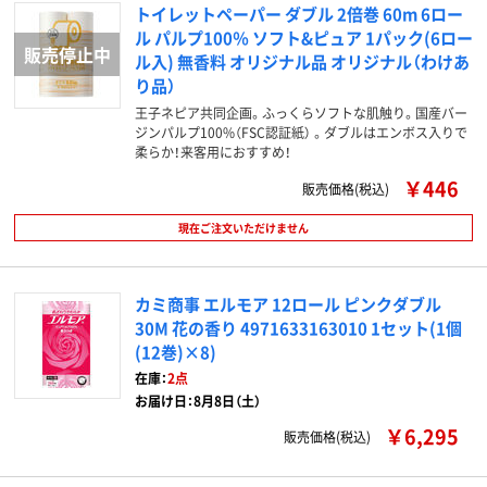
トイレットペーパー ダブル 2倍巻 60m 6ロー
ル パルプ100％ ソフト&ピュア 1パック(6ロー
ル入) 無香料 オリジナル品 オリジナル（わけあ
り品）
王子ネピア共同企画。ふっくらソフトな肌触り。国産バー
ジンパルプ100%（FSC認証紙） 。ダブルはエンボス入りで
柔らか！来客用におすすめ！
￥446
販売価格(税込)
現在ご注文いただけません
カミ商事 エルモア 12ロール ピンクダブル
30M 花の香り 4971633163010 1セット(1個
(12巻)×8)
在庫：
2点
お届け日：8月8日（土）
￥6,295
販売価格(税込)