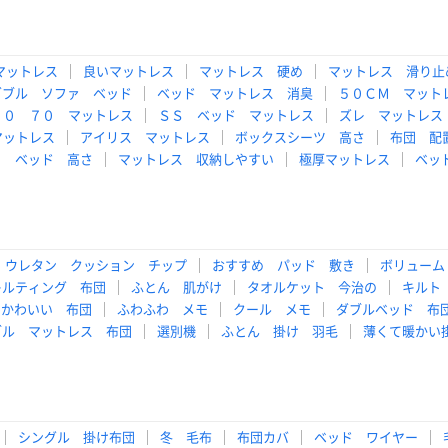
マットレス
良いマットレス
マットレス 硬め
マットレス 滑り止
ダブル ソファ ベッド
ベッド マットレス 消臭
５０ＣＭ マット
６０ ７０ マットレス
ＳＳ ベッド マットレス
ズレ マットレス
マットレス
アイリス マットレス
ボックスシーツ 高さ
布団 配
Ｍ ベッド 高さ
マットレス 収納しやすい
極厚マットレス
ベッ
ウレタン クッション チップ
おすすめ パッド 敷き
ボリューム
キルティング 布団
ふとん 肌がけ
タオルケット 今治の
キルト
かわいい 布団
ふわふわ メモ
クール メモ
ダブルベッド 布
ブル マットレス 布団
選別機
ふとん 掛け 羽毛
薄くて暖かい
シングル 掛け布団
冬 毛布
布団カバ
ベッド ワイヤー