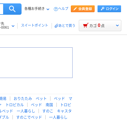
各種お手続き
ヘルプ
け先
0
スイートポイント
カゴ
点
あとで買う
-0061
簡易
おりたたみ ベット
ベッド マ
ァ トロピカル
ベッド 南国
トロピ
ルベッド 一人暮らし
すのこ キャスタ
ダブル
すのこでベッド
一人暮らし