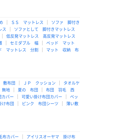
め
ＳＳ マットレス
ソファ 脚付き
レス
ソファとして 脚付きマットレス
低反発マットレス 高反発マットレス
置
セミダブル 幅
ベッド マット
ド マットレス 分割
マット 収納 布
 敷布団
ＪＰ クッション
タオルケ
 無地
夏の 布団
布団 羽毛 西
団カバー
可愛い掛け布団カバー
ベッ
掛け布団
ピンク 布団シーツ
薄い敷
毛布カバー
アイリスオーヤマ 掛け布