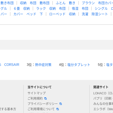
 敷き布団
収納 布団 敷布団
ふとん 敷き
ブラウン 布団カバ
ングル
６畳 収納
ラック 収納 布団
吸湿 布団
シングル 
カバー
カバー ベッド 下
ローベッド 収納
洗濯 除湿シート
5 CORSAIR
3位：
熱中症対策
4位：
塩分タブレット
5位：
塩タ
当サイトについて
関連サイト
アスクルについてお気軽にご質問ください
サイトマップ
LOHACO（
ご利用規約
パプリ（印刷
プライバシーポリシー
みんなの仕事
対する基本方
ご利用環境について
エシラボ（W