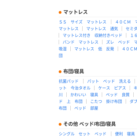
マットレス
ＳＳ サイズ マットレス
４０ＣＭ 
マットレス
マットレス 通気
セミ
マットレス付き 収納付きベッド
１
バンド マットレス
ズレ ベッド 
吸湿
マットレス 低 反発
４０Ｃ
団
布団/寝具
抗菌パッド
パット ベッド 洗える
ット 今治タオル
ケース ピアス
川
かわいい 寝具
ベッド 良質
ド 上 布団
こたつ 掛け布団
ダ
布団
ベッド 部屋
その他 ベッド/布団/寝具
シングル セット ベッド
便利 寝具