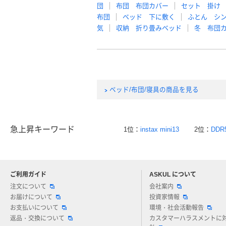
団
布団 布団カバー
セット 掛け
布団
ベッド 下に敷く
ふとん シ
気
収納 折り畳みベッド
冬 布団
ベッド/布団/寝具の商品を見る
急上昇キーワード
1位：
instax mini13
2位：
DDR
ご利用ガイド
ASKUL について
注文について
会社案内
お届けについて
投資家情報
お支払いについて
環境・社会活動報告
返品・交換について
カスタマーハラスメントに