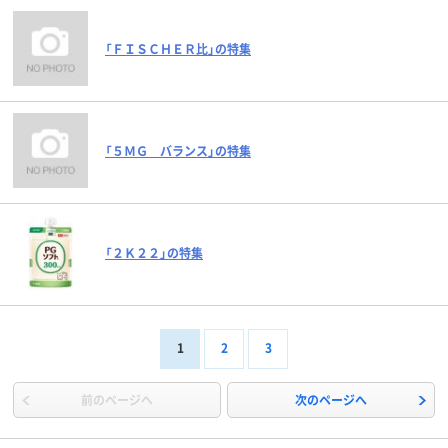
「ＦＩＳＣＨＥＲ比」の特集
「５ＭＧ バランス」の特集
「２Ｋ２２」の特集
1
2
3
前のページへ
次のページへ