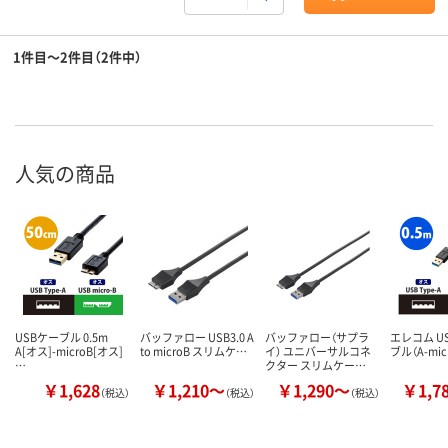
1件目～2件目（2件中）
人気の商品
USBケーブル 0.5m
バッファロー USB3.0 A
バッファロー（サプラ
エレコム US
A[オス]-microB[オス]
to microB スリムケ…
イ） ユニバーサルコネ
ブル（A-mic
…
クター スリムケー…
￥1,628
￥1,210～
￥1,290～
￥1,7
（税込）
（税込）
（税込）