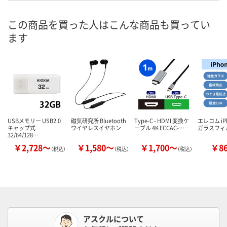
この商品を買った人はこんな商品も買ってい
ます
USBメモリー USB2.0
磁気研究所 Bluetooth
Type-C - HDMI 変換ケ
エレコム iPh
キャップ式
ワイヤレスイヤホン
ーブル 4K ECCAC-…
ガラスフィ
32/64/128…
￥2,728～
￥1,580～
￥1,700～
￥8
（税込）
（税込）
（税込）
アスクルについて