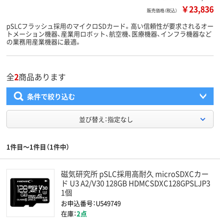
￥23,836
販売価格（税込）
pSLCフラッシュ採用のマイクロSDカード。高い信頼性が要求されるオー
トメーション機器、産業用ロボット、航空機、医療機器、インフラ機器など
の業務用産業機器に最適。
全
2
商品あります
条件で絞り込む
並び替え：指定なし
1件目～1件目（1件中）
磁気研究所 pSLC採用高耐久 microSDXCカー
ド U3 A2/V30 128GB HDMCSDXC128GPSLJP3
1個
お申込番号：U549749
在庫：
2点