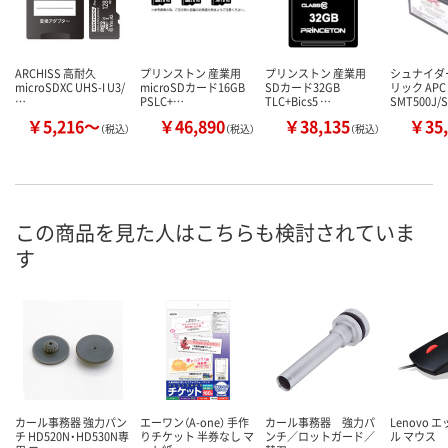
ARCHISS 高耐久
プリンストン 産業用
プリンストン 産業用
シュナイダ
microSDXC UHS-I U3/
microSDカード16GB
SDカード32GB
リック APC
…
PSLC+…
TLC+Bics5 …
SMT500J/
￥5,216～
￥46,890
￥38,135
￥35,
（税込）
（税込）
（税込）
この商品を見た人はこちらも検討されていま
す
カール事務器 強力パン
エーワン（A-one） 手作
カール事務器 強力パ
Lenovo 
チ HD520N・HD530N専
りチケット 半券なし マ
ンチ／ロットガード／
ル マウス