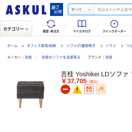
すべて
カテゴリー
履歴・再注文
マイカタログ
クイックオーダー
ホーム
オフィス家具/収納
ソファ/介護用椅子
ソファ
リ
メーカー
吉桂
吉桂のソファを全部見る
ブランド
吉桂
吉桂 Yoshikei LDソフ
￥37,705
（税込）