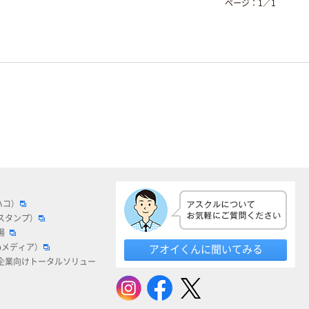
ページ：
1
／
1
ハコ）
スタンプ）
場
bメディア）
アオイくんに聞いてみる
企業向けトータルソリュー