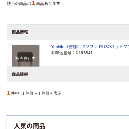
1
該当の商品は
商品あります
商品情報
Yoshikei（吉桂） LDソファ RUSOオッ
お申込番号
N198541
販売停止中
商品情報
1
件中
1 件目〜 1 件目を表示
人気の商品