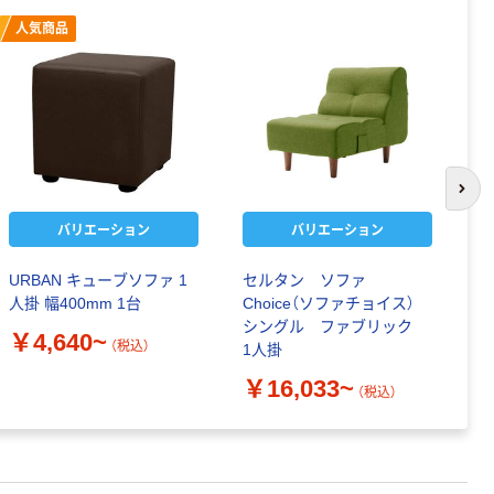
人気商品
次の
バリエーション
バリエーション
URBAN キューブソファ 1
セルタン ソファ
セ
人掛 幅400mm 1台
Choice（ソファチョイス）
パ
シングル ファブリック
9
￥4,640~
（税込）
1人掛
￥
￥16,033~
（税込）