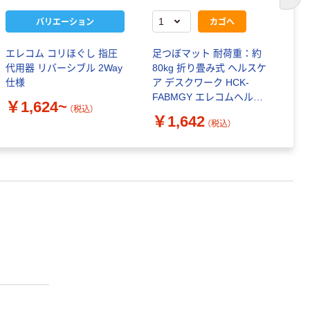
次の
バリエーション
カゴへ
エレコム コリほぐし 指圧
足つぼマット 耐荷重：約
ド
代用器 リバーシブル 2Way
80kg 折り畳み式 ヘルスケ
パ
仕様
ア デスクワーク HCK-
ES
FABMGY エレコムヘルス
￥1,624~
￥
（税込）
ケア 1個（直送品）
￥1,642
（税込）