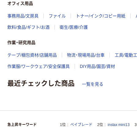
オフィス用品
事務用品/文房具
ファイル
トナー/インク/コピー用紙
飲料/食品/ギフト/お酒
衛生/医療/介護
作業・研究用品
テープ/梱包資材/店舗用品
物流・現場用品/台車
工具/電動
作業服/ワークウェア/安全保護具
DIY用品/園芸/資材
最近チェックした商品
一覧を見る
急上昇キーワード
1位
ベイブレード
2位
instax mini13