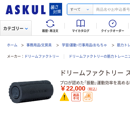
すべて
カテゴリー
履歴・再注文
マイカタログ
クイックオーダー
ホーム
事務用品/文房具
学習/運動・行事用品/おもちゃ
筋力ト
メーカー
ドリームファクトリー
ドリームファクトリーの筋力トレーニン
ドリームファクトリー スト
プロが認めた「振動」運動効率を高め
￥22,000
（税込）