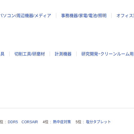
パソコン/周辺機器/メディア
事務機器/家電/電池/照明
オフィス
工具
切削工具/研磨材
計測機器
研究開発・クリーンルーム用
3位
DDR5 CORSAIR
4位
熱中症対策
5位
塩分タブレット