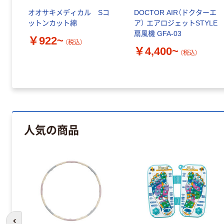
オオサキメディカル Sコ
DOCTOR AIR（ドクターエ
ットンカット綿
ア） エアロジェットSTYLE
扇風機 GFA-03
￥922~
（税込）
￥4,400~
（税込）
人気の商品