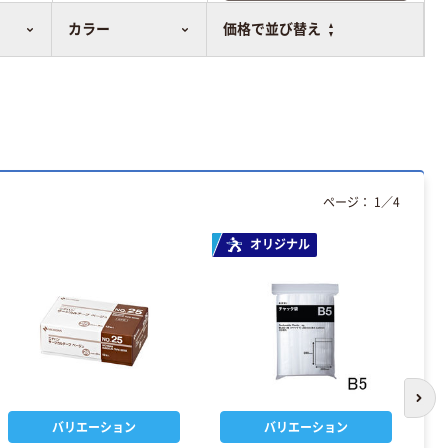
比較表に追加
カラー
価格で並び替え
ページ：
1
／
4
オリジナル
次の
バリエーション
バリエーション