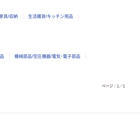
家具/収納
生活雑貨/キッチン用品
品
機械部品/空圧機器/電気・電子部品
ページ：
1
／
1