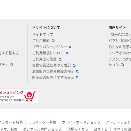
当サイトについて
関連サイト
アスクルについてお気軽にご質問ください
サイトマップ
LOHACO（ロ
ご利用規約
パプリ（印刷・
プライバシーポリシー
みんなの仕事
対する基本方
ご利用環境について
エシラボ（We
ご利用上の注意
アスクルの大
リティ
ション
古物営業法に基づく表記
酒類販売管理者標識の掲示
医薬品の販売に関する表示
イムカード特集
ラミネーター特集
ホワイトボードショップ
パーテーション
タオル特集
ダンボール専門ショップ
現場のチカラ
台車ナビ
すべての働