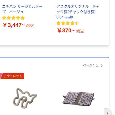
ニチバン サージカルテー
アスクルオリジナル チャ
ビ
プ ベージュ
ック袋（チャック付き袋）
ジ
0.04mm厚
グ
￥3,447~
￥
（税込）
￥370~
（税込）
ページ：
1
／
5
アウトレット