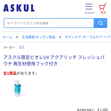
カゴ
メニュー
ホーム
生活雑貨/キッチン用品
ボディケア・オーラルケア・ヘア
メーカー
花王
アスクル限定ビオレUV アクアリッチ フレッシュパ
ウチ 再生材使用フック付き
全1商品
があります。
￥1,300
販売価格（税抜き）