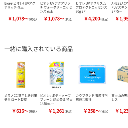
Biore（ビオレ） UVアク
ビオレ UV アクアリッ
ビオレ UV アスリズム
ANESSA（
アリッチ 花王
チ ウォータリーエッセ
プロテクトエッセンス
PUV スキン
ンス 花王
70g SP…
SPF5…
￥1,078～
￥1,078～
￥4,200
￥1,9
（税込）
（税込）
（税込）
一緒に購入されている商品
メラノCC 薬用しみ対策
ビオレu ボディソープ
カウブランド 青箱 牛乳
富士山の天
美白 ロート製薬
プレーン 詰め替え 特大
石鹸共進社
レス
1450ml…
￥616～
￥1,261
￥258～
￥1,2
（税込）
（税込）
（税込）