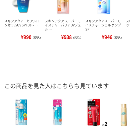
スキンアクア ヒアルロ
スキンアクア スーパーモ
スキンアクアスーパーモ
ス
ンセラムUV SPF50+・…
イスチャーバリアUVジェ
イスチャージェル ポンプ
ッ
ル …
SP…
ー
¥990
¥938
¥946
（税込）
（税込）
（税込）
この商品を見た人はこちらも見ています