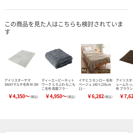
この商品を見た人はこちらも検討されていま
す
アイリスオーヤマ
ディーエーピーネット
イケヒコ モンロー 毛布
アイリスオ
3WAYマルチ毛布 M-3M
ワーク とろふわ もこも
ベージュ 140×235cm
ュームたっ
こ毛布 両面フラ…
11…
布 ブラウン
￥4,350～
￥4,950～
￥6,282
￥7,6
（税込）
（税込）
（税込）