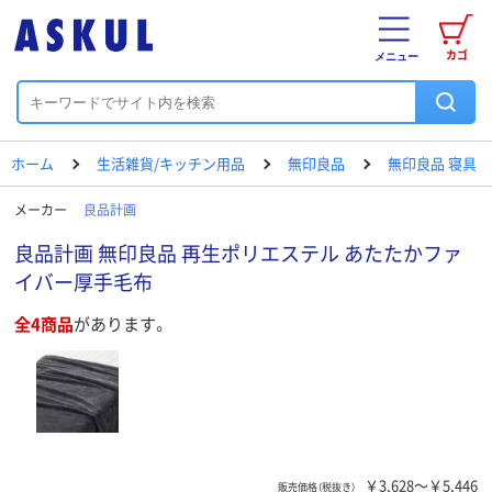
カゴ
メニュー
ホーム
生活雑貨/キッチン用品
無印良品
無印良品 寝具
メーカー
良品計画
良品計画 無印良品 再生ポリエステル あたたかファ
イバー厚手毛布
全4商品
があります。
￥3,628～￥5,446
販売価格（税抜き）