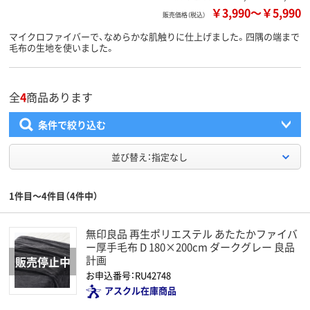
￥3,990
～
￥5,990
販売価格（税込）
マイクロファイバーで、なめらかな肌触りに仕上げました。四隅の端まで
毛布の生地を使いました。
全
4
商品あります
条件で絞り込む
並び替え：指定なし
1件目～4件目（4件中）
無印良品 再生ポリエステル あたたかファイバ
ー厚手毛布 D 180×200cm ダークグレー 良品
計画
お申込番号：RU42748
アスクル在庫商品