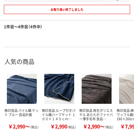
お取り扱い終了しました
1件目～4件目（4件中）
人気の商品
無印良品 パイル織 ケッ
無印良品 ループ付きパ
無印良品 再生ポリエス
無印良品 
ト ブルー 良品計画
イル織ハーフケット １
テル あたたかファイバ
ワッフル織
００×１４０ｃｍ…
ー薄手毛布 良品…
180×260c
￥2,990～
￥2,990
￥2,990～
￥7,9
（税込）
（税込）
（税込）