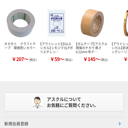
オカモト クラフトテ
【アウトレット】【Goエ
【ガムテープ】アスクル
【アウトレッ
ープ 環境思いカラー
シカル】シモジマ ELPポ
現場のチカラ 厚さ
シカル】訳あ
リエチレン…
0.22mm 布テ…
ッグシーリ
￥207～
￥59～
￥145～
￥
（税込）
（税込）
（税込）
アスクルについて
お気軽にご質問ください。
新規会員登録