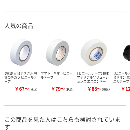
人気の商品
【幅19mm】アスクル 現
ヤマト ヤマトビニー
【ビニールテープ】積水
【ビニール
場のチカラ ビニールテ
ルテープ
マテリアルソリューシ
ミリオン 
ープ
ョンズ エスロンテ…
ニルテープ
￥67～
￥79～
￥88～
￥1
（税込）
（税込）
（税込）
この商品を見た人はこちらも検討されていま
す