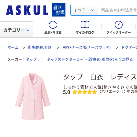
すべて
カテゴリー
履歴・再注文
マイカタログ
クイックオーダー
ホーム
衛生/医療/介護
白衣・ナース服(ナースウェア)
ドクター
メーカー
タップ
タップのドクターコート（診察衣・薬局衣）を全部見る
タップ 白衣 レディス診
しっかり素材で人気！動きやすさで人
レビュー
5.0
（バリエーション中の最