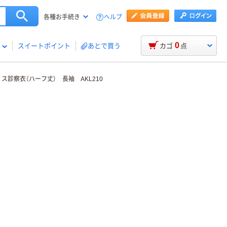
ヘルプ
各種お手続き
0
スイートポイント
あとで買う
カゴ
点
ス診察衣（ハーフ丈） 長袖 AKL210