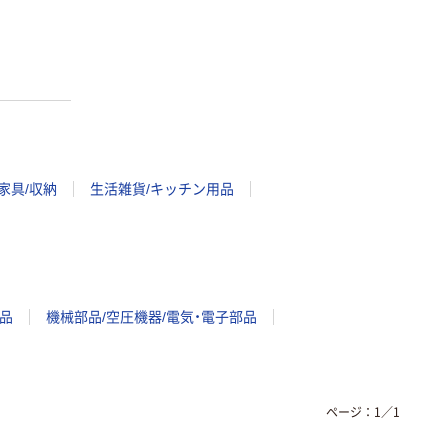
家具/収納
生活雑貨/キッチン用品
品
機械部品/空圧機器/電気・電子部品
ページ：
1
／
1