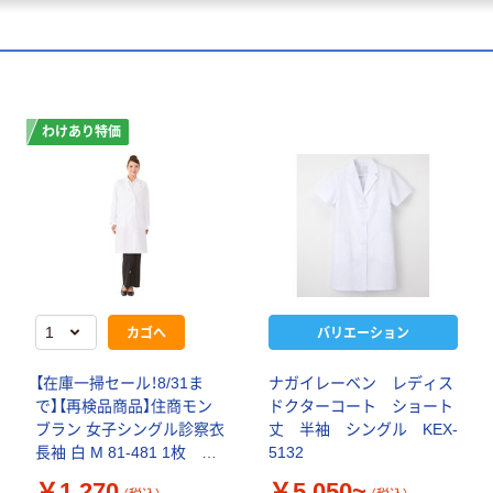
わけあり特価
カゴへ
バリエーション
【在庫一掃セール！8/31ま
ナガイレーベン レディス
で】【再検品商品】住商モン
ドクターコート ショート
ブラン 女子シングル診察衣
丈 半袖 シングル KEX-
長袖 白 M 81-481 1枚 白
5132
衣 ドクターコート（わけ
￥1,270
￥5,050~