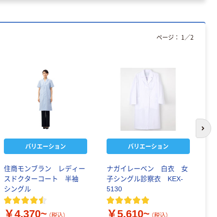
ページ：
1
／
2
次の
バリエーション
バリエーション
住商モンブラン レディー
ナガイレーベン 白衣 女
ナ
スドクターコート 半袖
子シングル診察衣 KEX-
ル
シングル
5130
￥
￥4,370~
￥5,610~
（税込）
（税込）