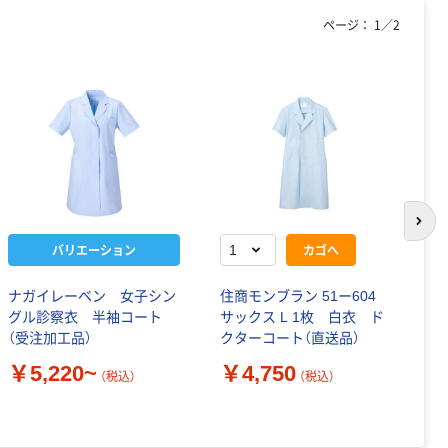
ページ：
1
／
2
次の
バリエーション
カゴへ
ナガイレーベン 女子シン
住商モンブラン 51ー604
P
グル診察衣 半袖コート
サックス L 1枚 白衣 ド
バ
（受注加工品）
クターコート（直送品）
￥
￥5,220~
￥4,750
（税込）
（税込）