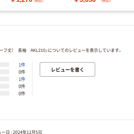
（税込）
（税込）
あり品）
フ丈） 長袖 AKL210」についてのレビューを表示しています。
1件
レビューを書く
0件
1件
0件
0件
ー日 :
2024年12月5日