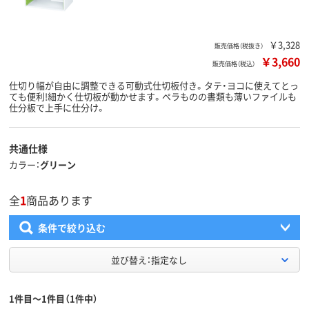
￥3,328
販売価格（税抜き）
￥3,660
販売価格（税込）
仕切り幅が自由に調整できる可動式仕切板付き。タテ・ヨコに使えてとっ
ても便利!細かく仕切板が動かせます。ペラものの書類も薄いファイルも
仕分板で上手に仕分け。
共通仕様
カラー
グリーン
全
1
商品あります
条件で絞り込む
並び替え：指定なし
1件目～1件目（1件中）