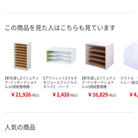
この商品を見た人はこちらも見ています
【軒先渡し】バリュテッ
【アウトレット】マルチ
【軒先渡し】バリュテッ
スマイル 
ク・インターナショナ
モジュールファイルス
ク・インターナショナ
トレー（組
ル A3用紙整理棚…
タンド2 ハーフ …
ル A3用紙整理棚…
￥21,926
￥2,420
￥16,829
￥4,
（税込）
（税込）
（税込）
人気の商品