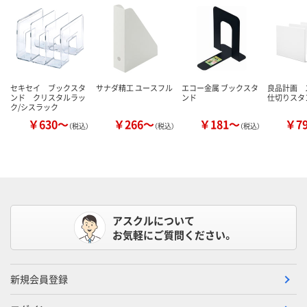
セキセイ ブックスタ
サナダ精工 ユースフル
エコー金属 ブックスタ
良品計画 
ンド クリスタルラッ
ンド
仕切りスタ
ク/シスラック
￥630～
￥266～
￥181～
￥7
（税込）
（税込）
（税込）
アスクルについて
お気軽にご質問ください。
新規会員登録