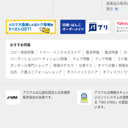
医薬品の販売
表示
おすすめ特集
コピー用紙特集
トナー・インクメガストア
電卓特集
電池特集
タ
パーテーション(パーティション)特集
チェア特集
ラック特集
ゴミ箱
ダンボール専門ショップ
現場のチカラ
台車ナビ
すべての働く現場
白衣・介護ユニフォームショップ
ポストイットストア
オフィスづくり
アスクルは公益社団法人日本通信
アスクルは情報セキュ
販売協会の会員です。
ジメントシステムの国
る「ISO 27001」の
います。