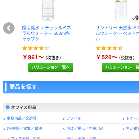
嬬恋銘水 ナチュラルミネ
サントリー 天然水 ミ
ラルウォーター 500mlキ
ルウォーター ペット
ャップシ…
ル
￥961～
￥520～
（税抜き）
（税抜き）
商品を探す
事務用品／文房具
ファイル
トナー
OA機器／家電／電池
包装／掲示／店舗用品
生活雑