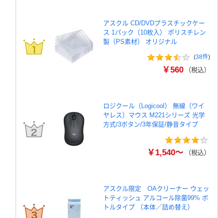
アスクル CD/DVDプラスチックケー
ス 1パック（10枚入） ポリスチレン
製（PS素材） オリジナル
(
38件
)
￥560
（税込）
ロジクール（Logicool） 無線（ワイ
ヤレス）マウス M221シリーズ 光学
方式/3ボタン/3年保証/静音タイプ
￥1,540～
（税込）
アスクル限定 OAクリーナー ウェッ
トティッシュ アルコール除菌99% ボ
トルタイプ （本体／詰め替え）