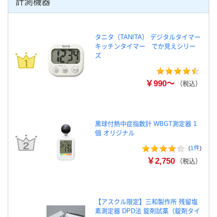
計測機器
タニタ（TANITA） デジタルタイマー
キッチンタイマー でか見えシリー
ズ
￥990～
（税込）
黒球付熱中症指数計 WBGT測定器 1
個 オリジナル
(
1件
)
￥2,750
（税込）
【アスクル限定】三和製作所 残留塩
素測定器 DPD法 錠剤試薬（錠剤タイ