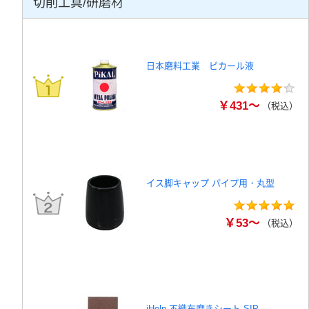
切削工具/研磨材
日本磨料工業 ピカール液
￥431～
（税込）
イス脚キャップ パイプ用・丸型
￥53～
（税込）
iHelp 不織布磨きシート SIP