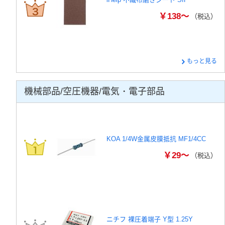
￥138～
（税込）
もっと見る
機械部品/空圧機器/電気・電子部品
KOA 1/4W金属皮膜抵抗 MF1/4CC
￥29～
（税込）
ニチフ 裸圧着端子 Y型 1.25Y