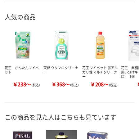
人気の商品
花王 かんたんマイペ
東邦 ウタマロクリーナ
花王 マイペット 弱アル
花王 業務
ット
ー
カリ性 マルチクリーナ
用小分けキ
ー
口） 1個
￥238～
￥368～
￥208～
（税込）
（税込）
（税込）
この商品を見た人はこちらも見ています