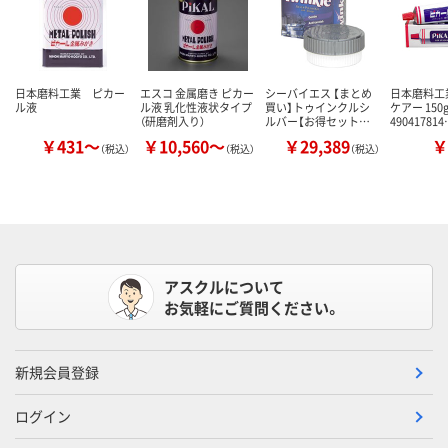
日本磨料工業 ピカー
エスコ 金属磨き ピカー
シーバイエス 【まとめ
日本磨料工
ル液
ル液 乳化性液状タイプ
買い】トゥインクルシ
ケアー 150
（研磨剤入り）
ルバー【お得セット…
49041781
￥431～
￥10,560～
￥29,389
￥
（税込）
（税込）
（税込）
アスクルについて
お気軽にご質問ください。
新規会員登録
ログイン