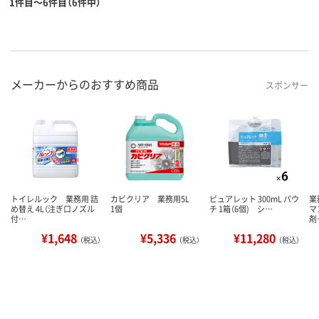
1件目～6件目（6件中）
メーカーからのおすすめ商品
スポンサー
トイレルック 業務用 詰
カビクリア 業務用5L
ピュアレット 300mL パウ
業
め替え 4L（注ぎ口ノズル
1個
チ 1箱（6個) シ…
マ
付…
剤
¥1,648
¥5,336
¥11,280
（税込）
（税込）
（税込）