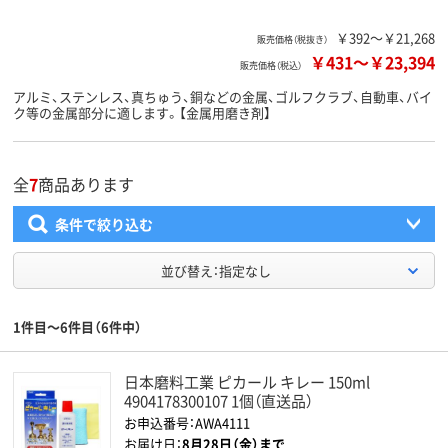
￥392～￥21,268
販売価格（税抜き）
￥431
～
￥23,394
販売価格（税込）
アルミ、ステンレス、真ちゅう、銅などの金属、ゴルフクラブ、自動車、バイ
ク等の金属部分に適します。【金属用磨き剤】
全
7
商品あります
条件で絞り込む
並び替え：指定なし
1件目～6件目（6件中）
日本磨料工業 ピカール キレー 150ml
4904178300107 1個（直送品）
お申込番号：AWA4111
お届け日：
8月28日（金）まで