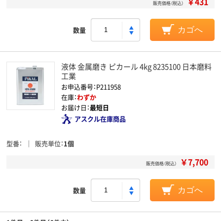
￥431
販売価格（税込）
数量
カゴへ
液体 金属磨き ピカール 4kg 8235100 日本磨料
工業
お申込番号：P211958
在庫：
わずか
お届け日：
最短日
アスクル在庫商品
型番
販売単位
1個
￥7,700
販売価格（税込）
数量
カゴへ