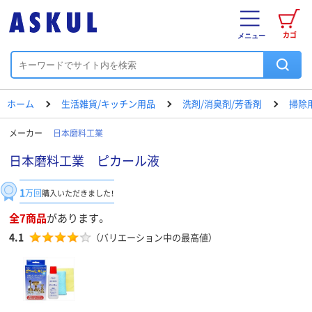
カゴ
メニュー
ホーム
生活雑貨/キッチン用品
洗剤/消臭剤/芳香剤
掃除
メーカー
日本磨料工業
日本磨料工業 ピカール液
1
万回
購入いただきました！
全7商品
があります。
4.1
（バリエーション中の最高値）