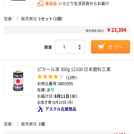
直送品
いろどり生活百貨からお届け
型番
販売単位
1セット（1個）
￥23,394
販売価格（税込）
数量
カゴへ
ピカール液 300g 12100 日本磨料工業
（13件）
お申込番号：8803595
在庫：
あり
お届け日：
8月11日（火）
お急ぎ便：
8月10日（月）
アスクル在庫商品
型番
販売単位
1個