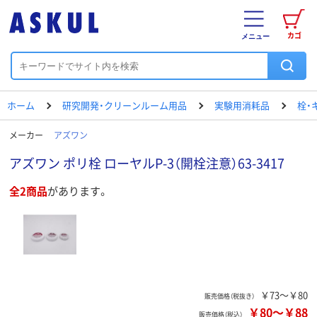
カゴ
メニュー
ホーム
研究開発・クリーンルーム用品
実験用消耗品
栓・
メーカー
アズワン
アズワン ポリ栓 ローヤルP-3（開栓注意）63-3417
全2商品
があります。
￥73～￥80
販売価格（税抜き）
￥80
～
￥88
販売価格（税込）