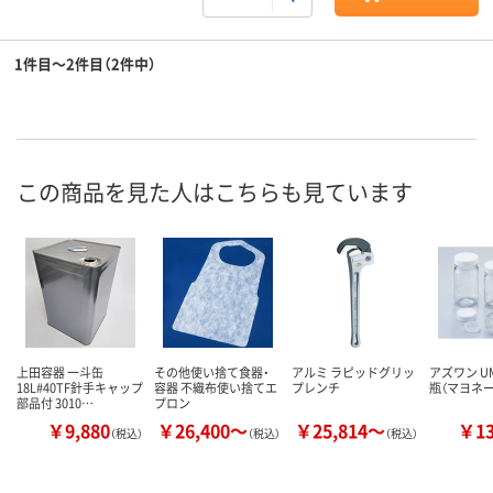
1件目～2件目（2件中）
この商品を見た人はこちらも見ています
上田容器 一斗缶
その他使い捨て食器・
アルミ ラピッドグリッ
アズワン 
18L#40TF針手キャップ
容器 不織布使い捨てエ
プレンチ
瓶（マヨネー
部品付 3010…
プロン
￥9,880
￥26,400～
￥25,814～
￥1
（税込）
（税込）
（税込）