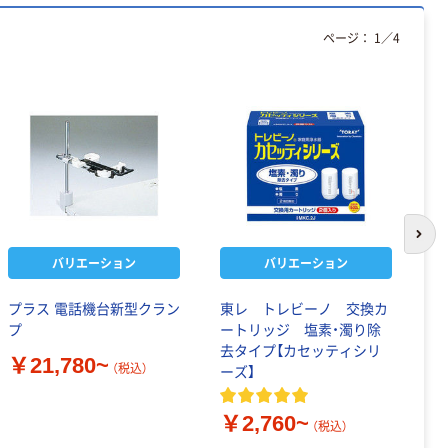
ページ：
1
／
4
次の
バリエーション
バリエーション
プラス 電話機台新型クラン
東レ トレビーノ 交換カ
い
プ
ートリッジ 塩素・濁り除
お
去タイプ【カセッティシリ
フ
￥21,780~
（税込）
ーズ】
￥
￥2,760~
（税込）