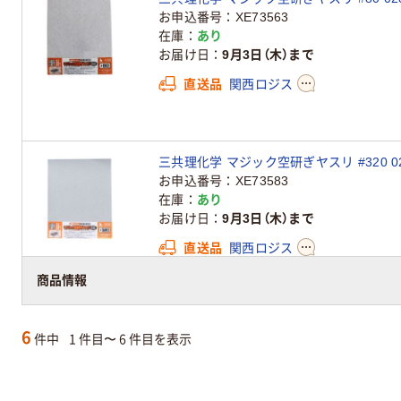
お申込番号
XE73563
在庫
あり
お届け日
9月3日（木）まで
直送品
関西ロジス
三共理化学 マジック空研ぎヤスリ #320 02
お申込番号
XE73583
在庫
あり
お届け日
9月3日（木）まで
直送品
関西ロジス
商品情報
6
件中
1 件目〜 6 件目を表示