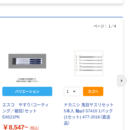
ページ：
1
／
4
次の
バリエーション
カゴへ
エスコ やすり（コーティ
ナカニシ 鬼目ヤスリセット
エ
ング／細目）セット
5本入 軸φ3 57410 1パック
￥
EA521PK
(1セット) 477-2016（直送
品）
￥8,547~
（税込）