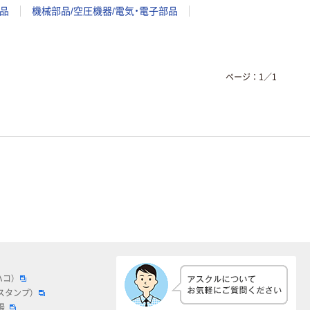
品
機械部品/空圧機器/電気・電子部品
ページ：
1
／
1
ハコ）
スタンプ）
場