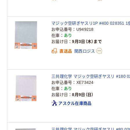
マジック空研ぎヤスリ1P #400 028351 
お申込番号
U949218
在庫
あり
お届け日
9月3日（木）まで
直送品
関西ロジス
三共理化学 マジック空研ぎヤスリ #180 02
お申込番号
XE73424
在庫
あり
お届け日
8月9日（日）
アスクル在庫商品
三共理化学 マジック空研ぎヤスリ #80 028