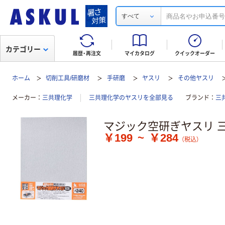
すべて
カテゴリー
履歴・再注文
マイカタログ
クイックオーダー
ホーム
切削工具/研磨材
手研磨
ヤスリ
その他ヤスリ
メーカー
三共理化学
三共理化学のヤスリを全部見る
ブランド
三
マジック空研ぎヤスリ 
￥199
~
￥284
（税込）