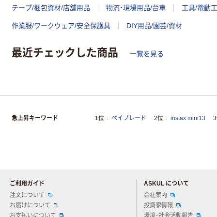
テープ/梱包資材/店舗用品
物流・現場用品/台車
工具/電動
作業服/ワークウェア/安全保護具
DIY用品/園芸/資材
最近チェックした商品
一覧を見る
急上昇キーワード
1位
ベイブレード
2位
instax mini13
ご利用ガイド
ASKUL について
注文について
会社案内
お届けについて
投資家情報
お支払いについて
環境・社会活動報告