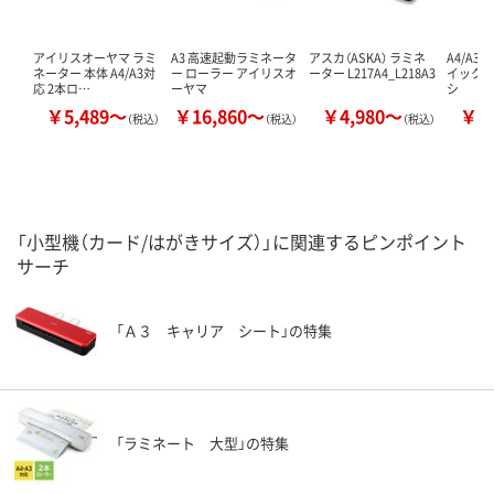
アイリスオーヤマ ラミ
A3 高速起動ラミネータ
アスカ（ASKA） ラミネ
A4/A3
ネーター 本体 A4/A3対
ー ローラー アイリスオ
ーター L217A4_L218A3
イックラ
応 2本ロ…
ーヤマ
シ
￥5,489～
￥16,860～
￥4,980～
￥8
（税込）
（税込）
（税込）
「小型機（カード/はがきサイズ）」に関連するピンポイント
サーチ
「Ａ３ キャリア シート」の特集
「ラミネート 大型」の特集