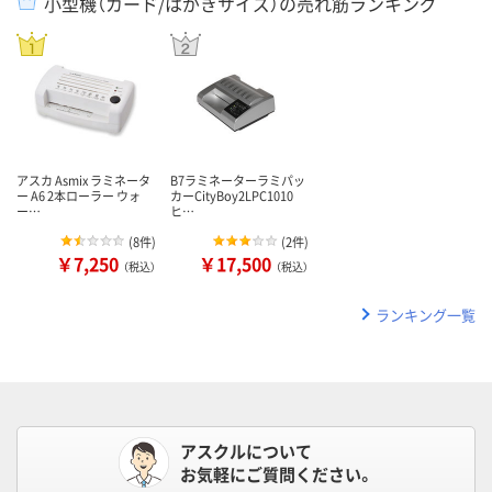
小型機（カード/はがきサイズ）の売れ筋ランキング
アスカ Asmix ラミネータ
B7ラミネーターラミパッ
ー A6 2本ローラー ウォ
カーCityBoy2LPC1010
ー…
ヒ…
(
8件
)
(
2件
)
￥7,250
￥17,500
（税込）
（税込）
ランキング一覧
アスクルについて
お気軽にご質問ください。