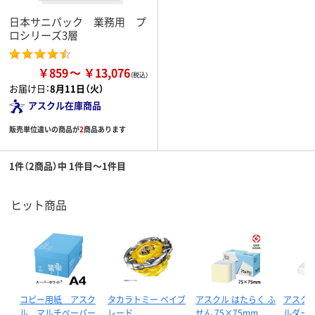
日本サニパック 業務用 プ
ロシリーズ3層
￥859
￥13,076
お届け日：
8月11日（火）
アスクル在庫商品
販売単位違いの商品が
2
商品あります
1件（2商品）中 1件目～1件目
ヒット商品
コピー用紙 アスク
タカラトミー ベイブ
アスクル はたらく ふ
アスクル
ル マルチペーパー
レード
せん 75×75mm
ルダー 