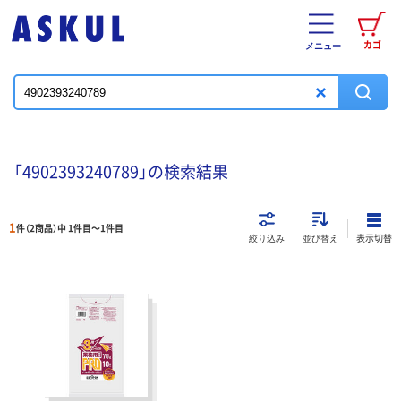
カゴ
メニュー
「4902393240789」の検索結果
1
件（2商品）中 1件目～
1
件目
表示切替
絞り込み
並び替え