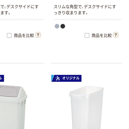
型
で
、
デ
ス
ク
サ
イ
ド
に
す
ス
リ
ム
な
角
型
で
、
デ
ス
ク
サ
イ
ド
に
す
り
ま
す
。
っ
き
り
収
ま
り
ま
す
。
商品を比較
商品を比較
ル
オリジナル