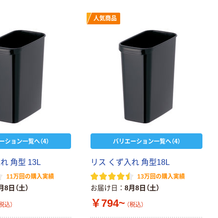
人気商品
ーション一覧へ（4）
バリエーション一覧へ（4）
入
れ
角
型
1
3
L
リ
ス
く
ず
入
れ
角
型
1
8
L
11万回の購入実績
13万回の購入実績
月8日（土）
お届け日
8月8日（土）
￥794~
税込）
（税込）