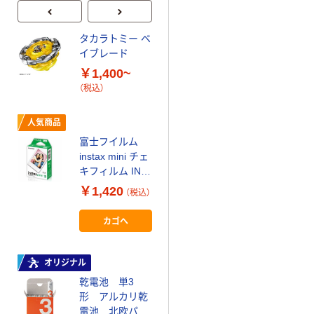
タカラトミー ベ
本気プライス
イブレード
アスクル はたら
￥1,400~
く ふせん
（税込）
50×15mm
￥386~
（税込）
人気商品
富士フイルム
オリジナル
instax mini チェ
アスクル 「現場
キフィルム INS
のチカラ」 養生
MINI JP1 1パッ
￥1,420
（税込）
テープ
ク（10枚入り）
￥358~
（税込）
カゴへ
富士フイルム
オリジナル
instax mini13
INS MINI 13
乾電池 単3
形 アルカリ乾
￥12,100~
電池 北欧パッ