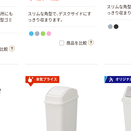
ス
リ
ム
な
角
っ
き
り
収
ま
場
所
に
も
ス
リ
ム
な
角
型
で
、
デ
ス
ク
サ
イ
ド
に
す
型
ゴ
ミ
っ
き
り
収
ま
り
ま
す
。
商品を比較
比較
本気プライス
オリジナ