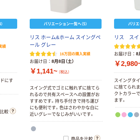
）
バリエーション一覧へ（5）
バリエ
リ
ス
ホ
ー
ム
&
ホ
ー
ム
ス
イ
ン
グ
ペ
リ
ス
ス
イ
ー
ル
グ
レ
ー
実績
お届け日
8
16万回の購入実績
お届け日
8月8日（土）
￥2,980
￥1,141~
（税込）
ド
に
す
ス
イ
ン
グ
タ
に
捨
て
ら
れ
ス
イ
ン
グ
式
で
ゴ
ミ
に
触
れ
ず
に
捨
て
ら
ク
ト
カ
ラ
ー
れ
る
の
で
共
有
ス
ペ
ー
ス
へ
の
設
置
が
お
ま
す
。
す
す
め
で
す
。
持
ち
手
付
き
で
持
ち
運
び
に
も
便
利
で
す
。
色
は
さ
わ
や
か
な
白
に
比較
近
い
グ
レ
ー
で
な
じ
み
が
い
い
で
す
。
商品を比較