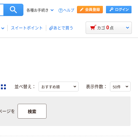
ヘルプ
各種お手続き
0
スイートポイント
あとで買う
カゴ
点
並べ替え：
表示件数：
検索
ページを