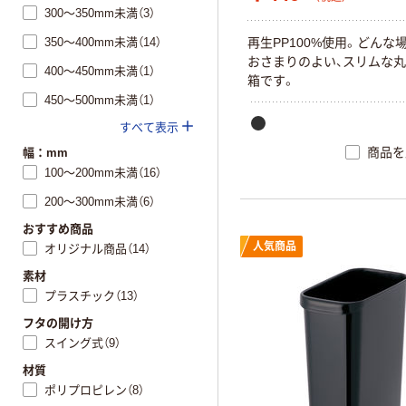
300～350mm未満（3）
350～400mm未満（14）
再
生
P
P
1
0
0
%
使
用
。
ど
ん
な
お
さ
ま
り
の
よ
い
、
ス
リ
ム
な
丸
400～450mm未満（1）
箱
で
す
。
450～500mm未満（1）
すべて表示
商品を
幅：mm
100～200mm未満（16）
200～300mm未満（6）
おすすめ商品
人気商品
オリジナル商品（14）
素材
プラスチック（13）
フタの開け方
スイング式（9）
材質
ポリプロピレン（8）