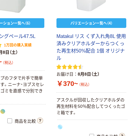
ーション一覧へ（6）
バリエーション一覧へ（4）
ン
グ
ペ
ー
ル
4
7
.
5
L
M
a
t
a
k
u
l
リ
ス
く
ず
入
れ
角
8
L
使
用
済
み
ク
リ
ア
ホ
ル
ダ
ー
か
ら
つ
く
っ
1万回の購入実績
た
再
生
材
5
0
%
配
合
1
個
オ
リ
ジ
ナ
月8日（土）
ル
~
（税込）
お届け日
8月8日（土）
イ
プ
の
フ
タ
で
片
手
で
簡
単
￥370~
ま
す
。
ニ
ー
ナ
・
ヨ
ブ
ス
セ
レ
（税込）
で
ゴ
ミ
を
直
感
で
分
別
で
き
ア
ス
ク
ル
が
回
収
し
た
ク
リ
ア
ホ
ル
ダ
の
再
生
材
料
を
5
0
％
配
合
し
て
つ
く
っ
た
ゴ
ミ
箱
で
す
。
商品を比較