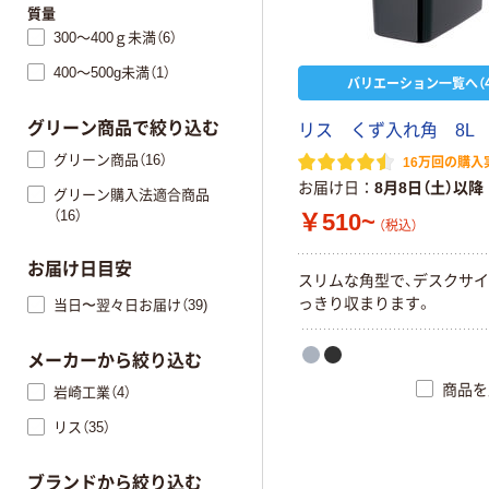
質量
300～400ｇ未満（6）
400～500g未満（1）
バリエーション一覧へ（4
グリーン商品で絞り込む
リ
ス
く
ず
入
れ
角
8
L
グリーン商品（16）
16万回の購入
お届け日
8月8日（土）以降
グリーン購入法適合商品
（16）
￥510~
（税込）
お届け日目安
ス
リ
ム
な
角
型
で
、
デ
ス
ク
サ
イ
っ
き
り
収
ま
り
ま
す
。
当日〜翌々日お届け（39)
メーカーから絞り込む
商品を
岩崎工業（4）
リス（35）
ブランドから絞り込む