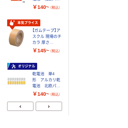
（税込）
ケージ アスク
￥140~
（税込）
ルオリジナル
本気プライス
アスクル はたら
本気プライス
く ふせん 付箋
【ガムテープ】ア
75×25mm
スクル 現場のチ
カラ 厚さ
￥377~
（税込）
0.22mm 布テー
￥145~
（税込）
プ
本気プライス
大塚製薬工場
オリジナル
経口補水液 オー
乾電池 単4
エスワン（OS-1）
形 アルカリ乾
電池 北欧パッ
￥159~
（税込）
ケージ アスク
￥140~
（税込）
ルオリジナル