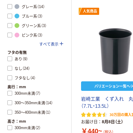
グレー系（14）
人気商品
ブルー系（3）
グリーン系（3）
ピンク系（3）
すべて表示
フタの有無
あり（9）
なし（24）
フタなし（4）
バリエーション一覧へ（4
奥行：mm
300mm未満（7）
岩
崎
工
業
く
ず
入
れ
300～350mm未満（14）
（
7
.
7
L
・
1
3
.
5
L
）
350～400mm未満（1）
30万回の購入
高さ：mm
お届け日
8月8日（土）
300mm未満（2）
￥440~
（税込）