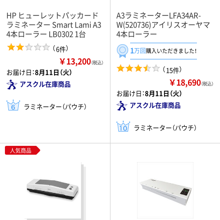
HP ヒューレットパッカード
A3ラミネーターLFA34AR-
ラミネーター Smart Lami A3
W(520736)アイリスオーヤマ
4本ローラー LB0302 1台
4本ローラー
（
）
6件
1
万回
購入いただきました！
￥13,200
（税込）
（
）
15件
お届け日：
8月11日（火）
￥18,690
アスクル在庫商品
（税込）
お届け日：
8月11日（火）
アスクル在庫商品
ラミネーター（パウチ）
ラミネーター（パウチ）
人気商品