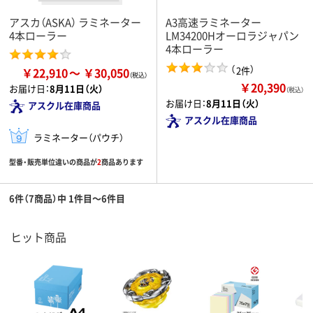
アスカ（ASKA） ラミネーター
A3高速ラミネーター
4本ローラー
LM34200Hオーロラジャパン
4本ローラー
（
）
2件
￥22,910
￥30,050
￥20,390
お届け日：
8月11日（火）
（税込）
お届け日：
8月11日（火）
アスクル在庫商品
アスクル在庫商品
ラミネーター（パウチ）
型番・販売単位違いの商品が
2
商品あります
6件（7商品）中 1件目～6件目
ヒット商品