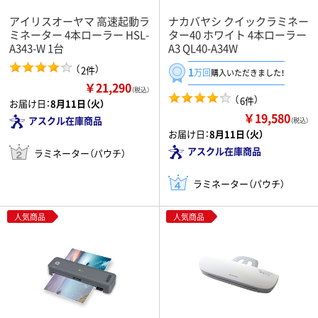
アイリスオーヤマ 高速起動ラ
ナカバヤシ クイックラミネー
ミネーター 4本ローラー HSL-
ター40 ホワイト 4本ローラー
A343-W 1台
A3 QL40-A34W
（
）
2件
1
万回
購入いただきました！
￥21,290
（税込）
（
）
6件
お届け日：
8月11日（火）
￥19,580
アスクル在庫商品
（税込）
お届け日：
8月11日（火）
アスクル在庫商品
ラミネーター（パウチ）
ラミネーター（パウチ）
人気商品
人気商品