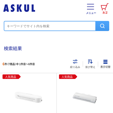
カゴ
メニュー
検索結果
6
件（7商品）中 1件目～
6
件目
表示切替
絞り込み
並び替え
人気商品
人気商品