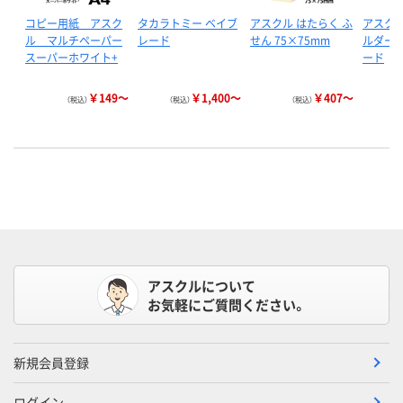
コピー用紙 アスク
タカラトミー ベイブ
アスクル はたらく ふ
アスクル
ル マルチペーパー
レード
せん 75×75mm
ルダー 
スーパーホワイト+
ード
￥149～
￥1,400～
￥407～
（税込）
（税込）
（税込）
アスクルについて
お気軽にご質問ください。
新規会員登録
ログイン