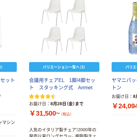
）
バリエーション一覧へ（3）
バリエ
ト
セ
ッ
ト
会
議
用
チ
ェ
ア
E
L
1
脚
/
4
脚
セ
ッ
ヤ
マ
ニ
パ
ッ
ト
ス
タ
ッ
キ
ン
グ
式
A
r
r
m
e
t
ト
ン
で
お届け日
8
お届け日
8月28日（金）まで
￥24,09
￥31,500~
（税込）
ャ
マ
シ
ン
人
気
の
イ
タ
リ
ア
製
チ
ェ
ア
！
2
0
0
0
年
の
発
売
以
来
ロ
ン
グ
セ
ラ
ー
。
樹
脂
製
チ
ェ