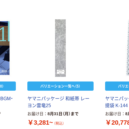
0）
バリエーション一覧へ（5）
バリエ
ー
B
G
M
・
ヤ
マ
ニ
パ
ッ
ケ
ー
ジ
和
紙
帯
レ
ー
ヤ
マ
ニ
パ
ッ
ヨ
ン
雲
竜
2
5
提
袋
K
-
1
4
4
で
お届け日
8月31日（月）まで
お届け日
8
￥3,281~
￥20,77
（税込）