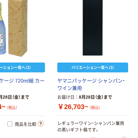
ーション一覧へ（2）
バリエーション一覧へ（3）
ケ
ー
ジ
7
2
0
m
l
細
カ
ー
ヤ
マ
ニ
パ
ッ
ケ
ー
ジ
シ
ャ
ン
パ
ン
・
ワ
イ
ン
兼
用
月28日（金）まで
お届け日
8月28日（金）まで
4~
￥26,703~
（税込）
（税込）
レ
ギ
ュ
ラ
ー
ワ
イ
ン
・
シ
ャ
ン
パ
ン
兼
用
商品を比較
の
黒
い
ギ
フ
ト
箱
で
す
。