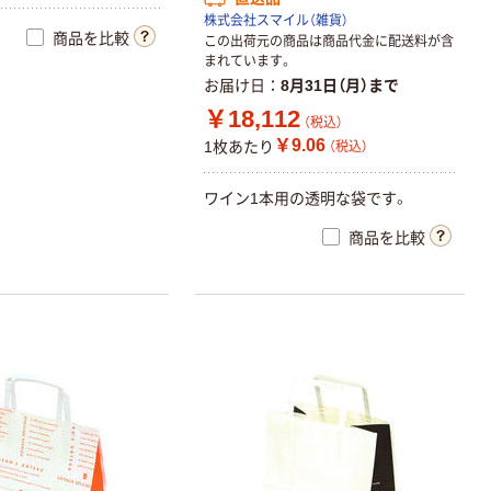
株式会社スマイル（雑貨）
商品を比較
この出荷元の商品は商品代金に配送料が含
まれています。
お届け日
8月31日（月）まで
￥18,112
（税込）
￥9.06
1枚あたり
（税込）
ワ
イ
ン
1
本
用
の
透
明
な
袋
で
す
。
商品を比較