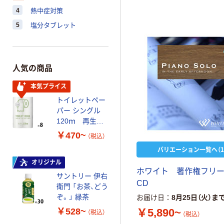
4
熱中症対策
5
塩分タブレット
人気の商品
本気プライス
トイレットペー
パー シングル
120ｍ 再生紙
100% 6ロール
￥470~
（税込）
リサイクル100
バリエーション一覧へ（1
芯あり FSC認
証
オリジナル
ホ
ワ
イ
ト
著
作
権
フ
リ
サントリー 伊右
C
D
衛門 「お茶、どう
ぞ。」 緑茶
お届け日
8月25日（火）ま
￥528~
￥5,890~
（税込）
（税込）