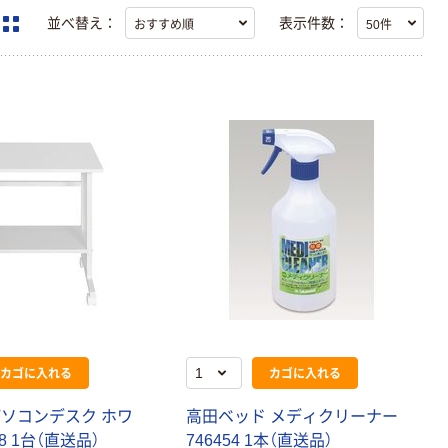
並べ替え：
表示件数：
カゴに入れる
カゴに入れる
パ
ソ
コ
ン
デ
ス
ク
ホ
ワ
高
田
ベ
ッ
ド
メ
デ
ィ
ク
リ
ー
ナ
ー
8
1
台
（
直
送
品
）
7
4
6
4
5
4
1
本
（
直
送
品
）