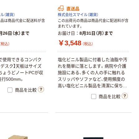
直送品
ル（雑貨）
株式会社スマイル（雑貨）
商品は商品代金に配送料が含
この出荷元の商品は商品代金に配送料が含
まれています。
月26日（水）まで
お届け日
8月31日（月）まで
￥3,548
（税込）
（税込）
で
使
用
で
き
る
コ
ン
パ
ク
塩
化
ビ
ニ
ル
製
品
に
付
着
し
た
油
脂
や
汚
ン
デ
ス
ク
】
天
板
は
サ
イ
ズ
れ
を
簡
単
に
落
と
し
ま
す
。
病
院
や
介
護
ち
ょ
う
ど
ノ
ー
ト
P
C
が
収
施
設
に
あ
る
、
多
く
の
人
の
手
に
触
れ
る
奥
行
5
0
0
m
m
。
ス
リ
ッ
パ
や
ソ
フ
ァ
な
ど
、
使
用
頻
度
の
高
い
塩
化
ビ
ニ
ル
製
品
を
清
潔
に
保
ち
ま
商品を比較
す
。
商品を比較