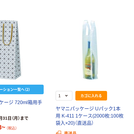
ーション一覧へ（2）
カゴに入れる
ケ
ー
ジ
7
2
0
m
l
箱
用
手
ヤ
マ
ニ
パ
ッ
ケ
ー
ジ
U
パ
ッ
ク
1
本
用
K
-
4
1
1
1
ケ
ー
ス
(
2
0
0
0
枚
:
1
0
0
枚
月31日（月）まで
袋
入
×
2
0
)
（
直
送
品
）
8~
（税込）
直送品