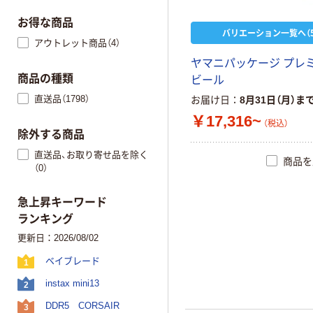
お得な商品
バリエーション一覧へ（5
アウトレット商品（4）
ヤ
マ
ニ
パ
ッ
ケ
ー
ジ
プ
レ
商品の種類
ビ
ー
ル
直送品（1798）
お届け日
8月31日（月）ま
￥17,316~
（税込）
除外する商品
直送品、お取り寄せ品を除く
商品を
（0）
急上昇キーワード
ランキング
更新日：2026/08/02
ベイブレード
1
instax mini13
2
DDR5 CORSAIR
3