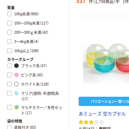
537
件（1,798商品）中
1
質量
100g未満（806）
100～200g未満（117）
200～300ｇ未満（42）
3～4kg未満（4）
10kg以上（199）
カラーグループ
ブラック系（47）
ピンク系（45）
ホワイト系（128）
クリア(透明・半透明)系
（17）
バリエーション一覧へ（1
マルチカラー／多色セッ
ト（17）
あ
ミ
ュ
ー
ズ
空
カ
プ
セ
ル
袋の特徴
底板付き（83）