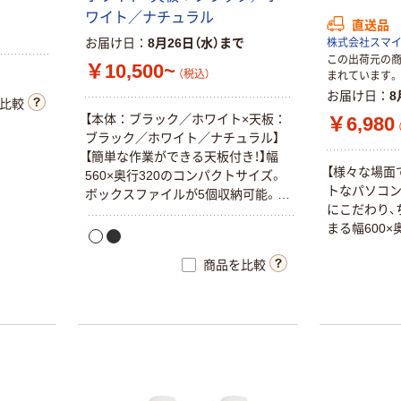
ワ
イ
ト
／
ナ
チ
ュ
ラ
ル
直送品
お届け日
8月26日（水）まで
株式会社スマイ
この出荷元の
￥10,500~
（税込）
まれています。
お届け日
8
比較
【
本
体
：
ブ
ラ
ッ
ク
／
ホ
ワ
イ
ト
×
天
板
：
￥6,980
ブ
ラ
ッ
ク
／
ホ
ワ
イ
ト
／
ナ
チ
ュ
ラ
ル
】
【
簡
単
な
作
業
が
で
き
る
天
板
付
き
！
】
幅
【
様
々
な
場
面
5
6
0
×
奥
行
3
2
0
の
コ
ン
パ
ク
ト
サ
イ
ズ
。
ト
な
パ
ソ
コ
ボ
ッ
ク
ス
フ
ァ
イ
ル
が
5
個
収
納
可
能
。
仕
に
こ
だ
わ
り
、
切
り
ピ
ッ
チ
は
5
2
m
m
。
横
か
ら
も
の
が
ま
る
幅
6
0
0
×
落
ち
に
く
い
ク
ロ
ス
バ
ー
付
き
。
天
板
は
ス
チ
ー
ル
製
。
キ
ャ
ス
タ
ー
と
本
体
の
色
商品を比較
は
統
一
し
ま
し
た
。