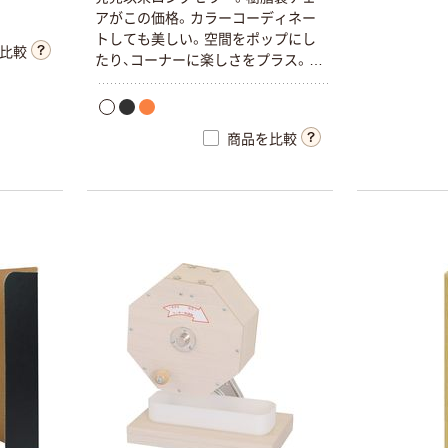
ア
が
こ
の
価
格
。
カ
ラ
ー
コ
ー
デ
ィ
ネ
ー
ト
し
て
も
美
し
い
。
空
間
を
ポ
ッ
プ
に
し
比較
た
り
、
コ
ー
ナ
ー
に
楽
し
さ
を
プ
ラ
ス
。
お
手
入
れ
の
ラ
ク
な
樹
脂
シ
ー
ト
。
4
脚
ま
で
ス
タ
ッ
キ
ン
グ
で
き
ま
す
。
商品を比較