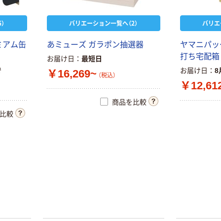
）
バリエーション一覧へ（2）
バリエ
ミ
ア
ム
缶
あ
ミ
ュ
ー
ズ
ガ
ラ
ポ
ン
抽
選
器
ヤ
マ
ニ
パ
ッ
打
ち
宅
配
箱
お届け日
最短日
で
お届け日
8
￥16,269~
（税込）
￥12,61
商品を比較
比較