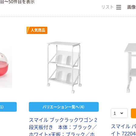
件目〜50件目を表示
リスト
画像
人気商品
1）
バリエーション一覧へ（4）
ス
マ
イ
ル
ブ
ッ
ク
ラ
ッ
ク
ワ
ゴ
ン
2
ス
マ
イ
ル
段
天
板
付
き
本
体
：
ブ
ラ
ッ
ク
／
イ
ト
7
2
2
0
4
ホ
ワ
イ
ト
×
天
板
：
ブ
ラ
ッ
ク
／
ホ