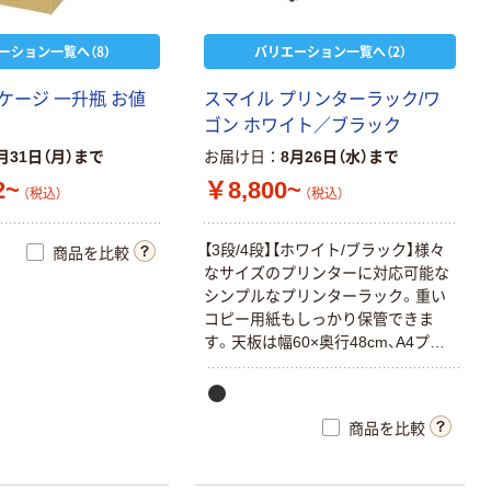
ーション一覧へ（8）
バリエーション一覧へ（2）
ケ
ー
ジ
一
升
瓶
お
値
ス
マ
イ
ル
プ
リ
ン
タ
ー
ラ
ッ
ク
/
ワ
ゴ
ン
ホ
ワ
イ
ト
／
ブ
ラ
ッ
ク
月31日（月）まで
お届け日
8月26日（水）まで
2~
￥8,800~
（税込）
（税込）
【
3
段
/
4
段
】
【
ホ
ワ
イ
ト
/
ブ
ラ
ッ
ク
】
様
々
商品を比較
な
サ
イ
ズ
の
プ
リ
ン
タ
ー
に
対
応
可
能
な
シ
ン
プ
ル
な
プ
リ
ン
タ
ー
ラ
ッ
ク
。
重
い
コ
ピ
ー
用
紙
も
し
っ
か
り
保
管
で
き
ま
す
。
天
板
は
幅
6
0
×
奥
行
4
8
c
m
、
A
4
プ
リ
ン
タ
も
楽
々
。
棚
板
は
1
段
あ
た
り
2
5
k
g
ま
で
載
せ
る
こ
と
が
可
能
。
可
動
棚
。
高
耐
荷
重
の
キ
ャ
ス
タ
ー
を
使
用
。
商品を比較