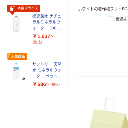
本気プライス
ホ
ワ
イ
ト
の
著
作
権
フ
リ
ー
B
G
嬬恋銘水 ナチュ
商品を
ラルミネラルウ
ォーター 500ml
キャップシール
￥1,037~
付き／2Lラベル
（税込）
レス 10本
人気商品
サントリー 天然
水 ミネラルウォ
ーター ペットボ
トル
￥686~
（税込）