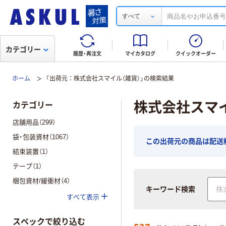
すべて
カテゴリー
履歴・再注文
マイカタログ
クイックオーダー
ホーム
「出荷元：株式会社スマイル（雑貨）」の検索結果
株式会社スマ
カテゴリー
店舗用品（299）
袋・包装資材（1067）
この出荷元の商品は配送
結束装置（1）
テープ（1）
梱包資材/緩衝材（4）
キーワード検索
すべて表示
スペックで絞り込む