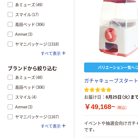
あミューズ（49）
スマイル（17）
高田ベッド（306）
Arrmet（3）
ヤマニパッケージ（1318）
すべて表示
バリエーション一覧へ（2
ブランドから絞り込む
あミューズ（48）
ガ
チ
ャ
キ
ュ
ー
ブ
ス
タ
ー
高田ベッド（306）
お届け日
8月25日（火）ま
スマイル（4）
￥49,168~
Arrmet（3）
（税込）
ヤマニパッケージ（1167）
イ
ベ
ン
ト
や
抽
選
会
向
け
ガ
チ
すべて表示
で
す
。