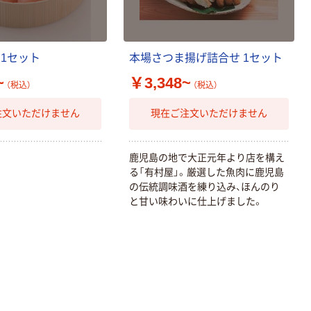
乾電池 単3
形 アルカリ乾
電池 北欧パッ
ケージ アスク
￥140~
1
セ
ッ
ト
本
場
さ
つ
ま
揚
げ
詰
合
せ
1
セ
ッ
ト
（税込）
ルオリジナル
~
￥3,348~
（税込）
（税込）
本気プライス
注文いただけません
現在ご注文いただけません
【ガムテープ】ア
スクル 現場のチ
カラ 厚さ
0.22mm 布テー
鹿
児
島
の
地
で
大
正
元
年
よ
り
店
を
構
え
￥145~
（税込）
プ
る
「
有
村
屋
」
。
厳
選
し
た
魚
肉
に
鹿
児
島
の
伝
統
調
味
酒
を
練
り
込
み
、
ほ
ん
の
り
と
甘
い
味
わ
い
に
仕
上
げ
ま
し
た
。
本気プライス
アスクル はたら
く ふせん
50×15mm
￥386~
（税込）