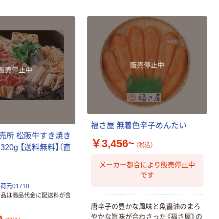
販売停止中
販売停止中
福
さ
屋
無
着
色
辛
子
め
ん
た
い
売
所
松
阪
牛
す
き
焼
き
￥3,456~
（税込）
ス
3
2
0
g
【
送
料
無
料
】
（
直
メーカー都合により販売停止中
です
元01710
商品は商品代金に配送料が含
唐
辛
子
の
豊
か
な
風
味
と
魚
醤
油
の
ま
ろ
や
か
な
旨
味
が
合
わ
さ
っ
た
《
福
さ
屋
》
の