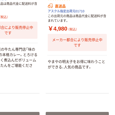
商品は商品代金に配送料が含
直送品
アスクル指定出荷元01710
この出荷元の商品は商品代金に配送料が含
（税込）
まれています。
￥4,980
都合により販売停止中
（税込）
です
メーカー都合により販売停止中
です
業
の
牛
た
ん
専
門
店
「
味
の
の
本
格
カ
レ
ー
。
と
ろ
け
る
か
く
煮
込
ん
だ
ボ
リ
ュ
ー
ム
や
ま
や
の
明
太
子
を
お
得
に
味
わ
う
こ
と
牛
た
ん
を
ご
堪
能
く
だ
さ
が
で
き
る
、
人
気
の
商
品
で
す
。