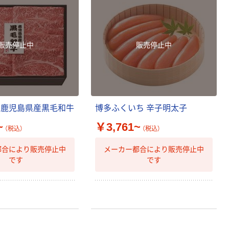
販売停止中
販売停止中
鹿
児
島
県
産
黒
毛
和
牛
博
多
ふ
く
い
ち
辛
子
明
太
子
~
￥3,761~
（税込）
（税込）
都合により販売停止中
メーカー都合により販売停止中
です
です