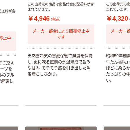
この出荷元の商品は商品代金に配送料が含
この出荷元の
まれています。
まれています。
配送料が含
￥4,946
￥4,320
（税込）
メーカー都合により販売停止中
メーカー
です
停止中
天
然
雪
冷
気
の
雪
蔵
保
管
で
鮮
度
を
保
持
昭
和
5
0
年
創
し
、
更
に
凍
る
直
前
の
氷
温
熟
成
で
旨
み
牛
た
ん
喜
助
」
甘
さ
控
え
や
甘
み
、
モ
チ
モ
チ
感
を
引
き
出
し
た
魚
ほ
ど
に
柔
ら
ー
ツ
を
沼
産
こ
し
ひ
か
り
。
た
っ
ぷ
り
の
ル
の
フ
ル
い
。
で
解
凍
し