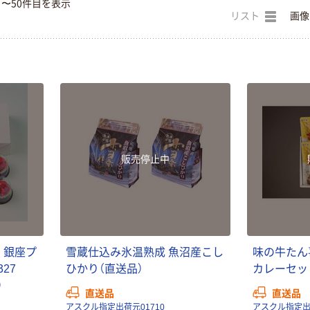
目〜50件目を表示
リスト
画像
販売停止中
ン
銀
座
プ
雪
蔵
仕
込
み
氷
温
熟
成
魚
沼
産
こ
し
味
の
牛
た
ん
3
2
7
ひ
か
り
（
直
送
品
）
カ
レ
ー
セ
ッ
）
直送品
直送品
アスクル指定出荷元01710
アスクル指定出荷