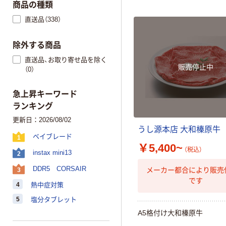
商品の種類
直送品（338）
除外する商品
直送品、お取り寄せ品を除く
販売停止中
（0）
急上昇キーワード
ランキング
更新日：2026/08/02
う
し
源
本
店
大
和
榛
原
牛
ベイブレード
1
￥5,400~
（税込）
instax mini13
2
DDR5 CORSAIR
メーカー都合により販売
3
です
4
熱中症対策
5
塩分タブレット
A
5
格
付
け
大
和
榛
原
牛