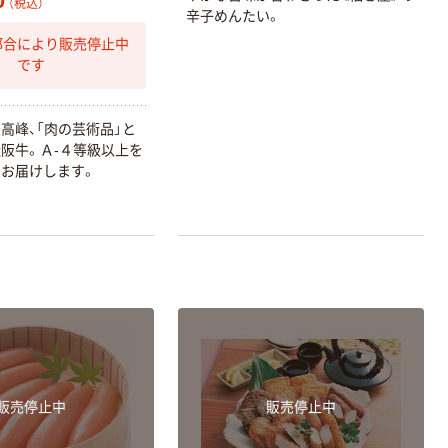
0
（税込）
辛
子
め
ん
た
い
。
都合により販売停止中
です
タカラトミー ベ
最
高
峰
、
「
肉
の
芸
術
品
」
と
イブレード
松
阪
牛
。
Ａ
-
４
等
級
以
上
を
￥1,400~
で
お
届
け
し
ま
す
。
（税込）
人気商品
富士フイルム
instax mini チェ
キフィルム INS
MINI JP1 1パッ
￥1,420
（税込）
ク（10枚入り）
カゴへ
販売停止中
販売停止中
オリジナル