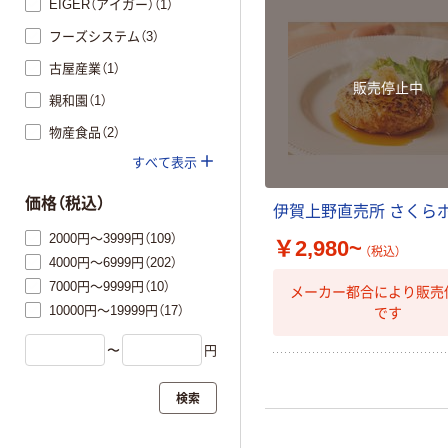
EIGER（アイガー）（1）
フーズシステム（3）
古屋産業（1）
販売停止中
親和園（1）
物産食品（2）
すべて表示
価格（税込）
伊
賀
上
野
直
売
所
さ
く
ら
2000円～3999円（109）
￥2,980~
（税込）
4000円～6999円（202）
7000円～9999円（10）
メーカー都合により販売
10000円～19999円（17）
です
〜
円
検索