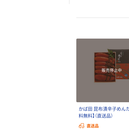
販売停止中
か
ば
田
昆
布
漬
辛
子
め
ん
料
無
料
】
（
直
送
品
）
直送品