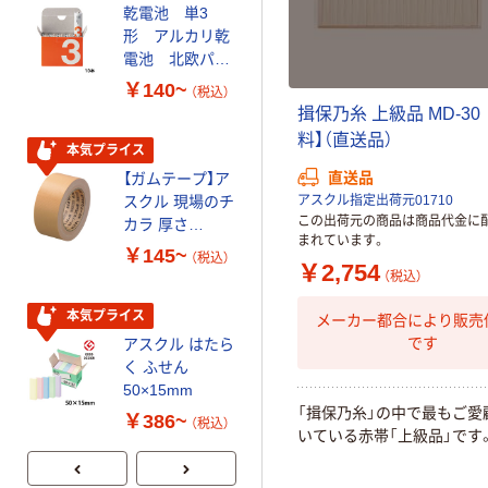
INS MINI 13
乾電池 単3
形 アルカリ乾
￥12,100~
電池 北欧パッ
（税込）
ケージ アスク
￥140~
（税込）
ルオリジナル
揖
保
乃
糸
上
級
品
M
D
-
3
0
本気プライス
料
】
（
直
送
品
）
大塚製薬工場
本気プライス
経口補水液 オー
直送品
【ガムテープ】ア
エスワン（OS-1）
アスクル指定出荷元01710
スクル 現場のチ
この出荷元の商品は商品代金に
カラ 厚さ
￥159~
（税込）
まれています。
0.22mm 布テー
￥145~
（税込）
￥2,754
プ
（税込）
本気プライス
アスクル はたら
本気プライス
メーカー都合により販売
く ふせん 付箋
です
アスクル はたら
75×25mm
く ふせん
50×15mm
￥377~
（税込）
「
揖
保
乃
糸
」
の
中
で
最
も
ご
愛
￥386~
（税込）
い
て
い
る
赤
帯
「
上
級
品
」
で
す