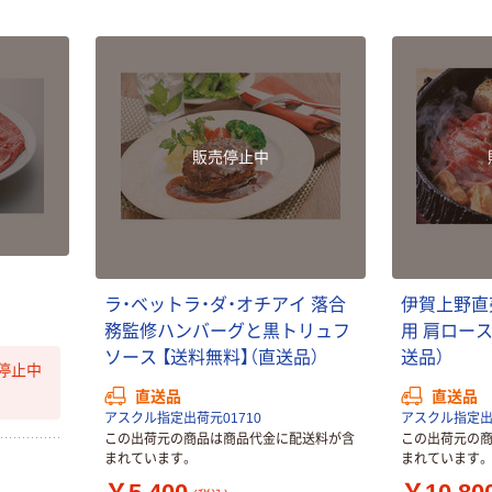
販売停止中
ラ
・
ベ
ッ
ト
ラ
・
ダ
・
オ
チ
ア
イ
落
合
伊
賀
上
野
直
務
監
修
ハ
ン
バ
ー
グ
と
黒
ト
リ
ュ
フ
用
肩
ロ
ー
ソ
ー
ス
【
送
料
無
料
】
（
直
送
品
）
送
品
）
停止中
直送品
直送品
アスクル指定出荷元01710
アスクル指定出荷
この出荷元の商品は商品代金に配送料が含
この出荷元の
まれています。
まれています。