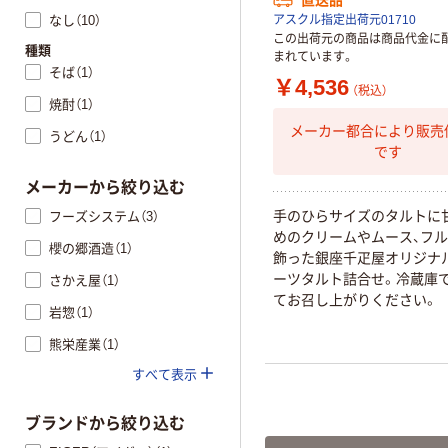
なし（10）
アスクル指定出荷元01710
この出荷元の商品は商品代金に
種類
まれています。
そば（1）
￥4,536
（税込）
焼酎（1）
メーカー都合により販売
うどん（1）
です
メーカーから絞り込む
手
の
ひ
ら
サ
イ
ズ
の
タ
ル
ト
に
フーズシステム（3）
め
の
ク
リ
ー
ム
や
ム
ー
ス
、
フ
ル
櫻の郷酒造（1）
飾
っ
た
銀
座
千
疋
屋
オ
リ
ジ
ナ
ー
ツ
タ
ル
ト
詰
合
せ
。
冷
蔵
庫
さかえ屋（1）
て
お
召
し
上
が
り
く
だ
さ
い
。
岩惣（1）
熊栄産業（1）
すべて表示
ブランドから絞り込む