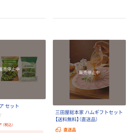
販売停止中
販売停止中
ア
セ
ッ
ト
三
田
屋
総
本
家
ハ
ム
ギ
フ
ト
セ
ッ
ト
【
送
料
無
料
】
（
直
送
品
）
~
（税込）
直送品