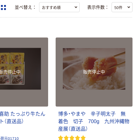
並べ替え：
表示件数：
販売停止中
販売停止中
喜
助
た
っ
ぷ
り
牛
た
ん
博
多
・
や
ま
や
辛
子
明
太
子
無
ト
（
直
送
品
）
着
色
切
子
7
0
0
g
九
州
沖
縄
物
産
展
（
直
送
品
）
元01710