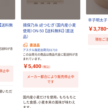
トファイル エコ
ノミータイプ
A4タテ(コクヨ
￥115~
（税込）
製造）
辛
子
明
太
子
【
送
料
無
揖
保
乃
糸
縒
つ
む
ぎ
（
国
内
産
小
麦
本気プライス
￥3,780
使
用
）
O
N
-
5
0
【
送
料
無
料
】
（
直
送
キングジム テプ
品
）
ラ TEPRA
現在ご
PRO【純正】テー
直送品
プ 白ラベル
￥914~
配送料が含
（税込）
アスクル指定出荷元01710
12mm幅 （黒文
この出荷元の商品は商品代金に配送料が含
字）
まれています。
富士フイルム チ
￥5,400
ェキ専用フィル
（税込）
停止中
ム INSTAX MINI
WW2
メーカー都合により販売停止中
￥1,580~
です
（税込）
顧
い
た
だ
。
国
内
産
小
麦
だ
け
を
使
用
。
も
ち
も
ち
と
し
た
食
感
、
小
麦
本
来
の
風
味
が
味
わ
え
ま
す
。