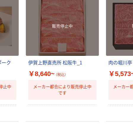
販売停止中
ポ
ー
ク
伊
賀
上
野
直
売
所
松
阪
牛
_
1
肉
の
堀
川
亭
￥8,640~
￥5,573
（税込）
停止中
メーカー都合により販売停止中
メーカー
です