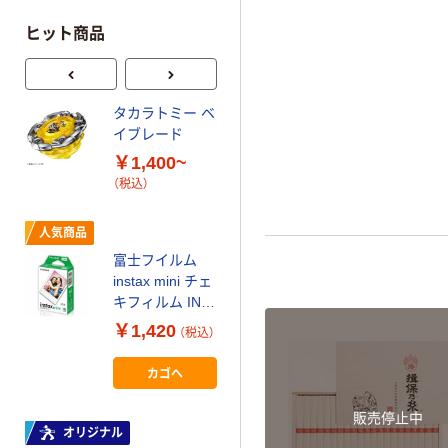
ヒット商品
タカラトミー ベ
オリジナル
イブレード
アスクル 「現場
￥1,400~
のチカラ」 養生
（税込）
テープ
￥358~
（税込）
人気商品
富士フイルム
オリジナル
instax mini チェ
サントリー 伊右
キフィルム INS
衛門 「お茶、どう
MINI JP1 1パッ
￥1,420
（税込）
ぞ。」 緑茶
ク（10枚入り）
￥528~
（税込）
カゴへ
富士フイルム
販売停止中
オリジナル
instax mini13