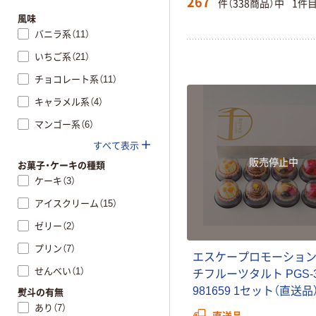
267
件（338商品）中
1件
風味
バニラ系（11）
いちご系（21）
チョコレート系（11）
キャラメル系（4）
マンゴー系（6）
すべて表示
販売停止中
お菓子・ケーキの種類
ケーキ（3）
アイスクリーム（15）
ゼリー（2）
プリン（7）
エ
ス
ケ
ー
プ
ロ
モ
ー
シ
ョ
せんべい（1）
チ
フ
ル
ー
ツ
タ
ル
ト
P
G
S
-
9
8
1
6
5
9
1
セ
ッ
ト
（
直
送
品
熨斗の有無
あり（7）
直送品