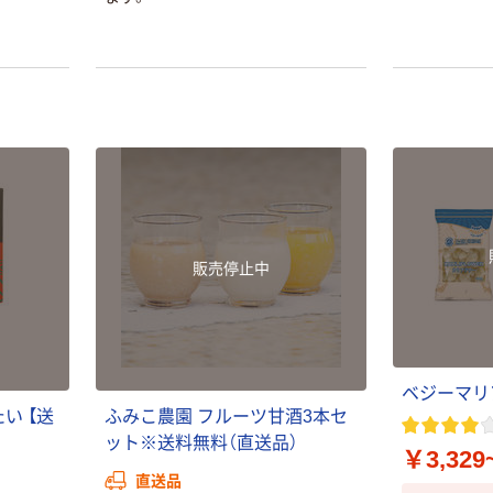
販売停止中
ベ
ジ
ー
マ
リ
た
い
【
送
ふ
み
こ
農
園
フ
ル
ー
ツ
甘
酒
3
本
セ
ッ
ト
※
送
料
無
料
（
直
送
品
）
￥3,329
直送品