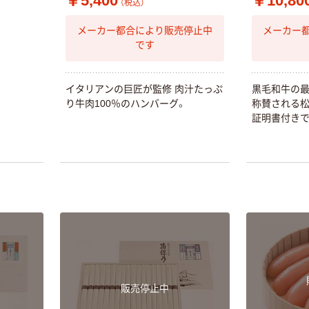
￥5,400
￥10,80
（税込）
メーカー都合により販売停止中
メーカー
です
本気プライス
本気プライス
イ
タ
リ
ア
ン
の
巨
匠
が
監
修
肉
汁
た
っ
ぷ
黒
毛
和
牛
の
ニチバン セロテ
トイレットペー
り
牛
肉
1
0
0
％
の
ハ
ン
バ
ー
グ
。
称
賛
さ
れ
る
ープ 大巻
パー シングル
証
明
書
付
き
120ｍ 再生紙
￥124~
（税込）
100% 6ロール
￥470~
（税込）
リサイクル100
芯あり FSC認
本気プライス
証
アスクル トイ
レのおそうじシ
ート 大王製紙
共同企画 トイ
￥330~
（税込）
レクリーナー
トイレシート
オリジナル
本気プライス
販売停止中
アスクル フラッ