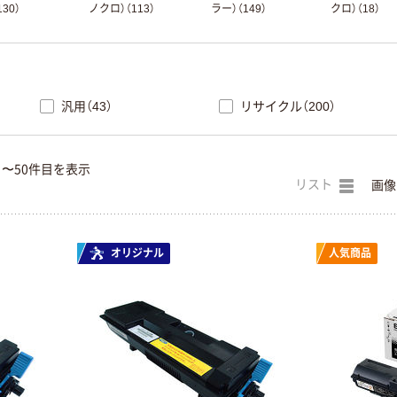
130）
ノクロ）（113）
ラー）（149）
クロ）（18）
汎用（43）
リサイクル（200）
目〜50件目を表示
リスト
画像
オリジナル
人気商品