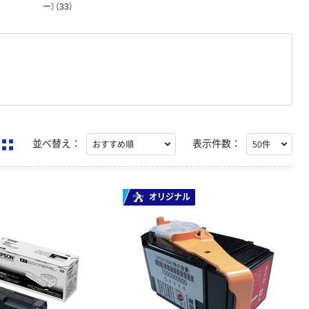
ー）（33）
並べ替え：
表示件数：
オリジナル