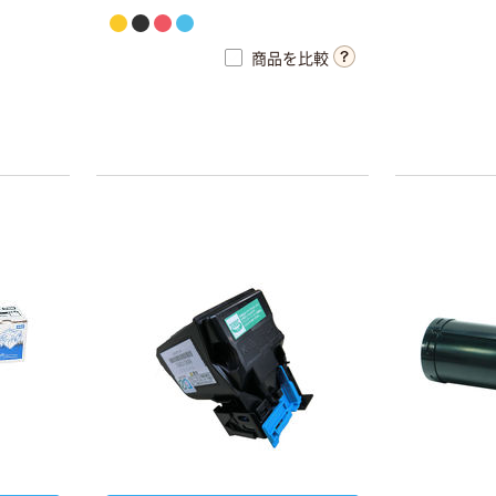
商品を比較