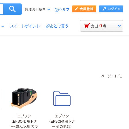
ヘルプ
各種お手続き
0
スイートポイント
あとで買う
カゴ
点
ページ：
1
／
1
エプソン
エプソン
（EPSON）用トナ
（EPSON）用トナ
ノ
ー（輸入/汎用 カラ
ー その他（1）