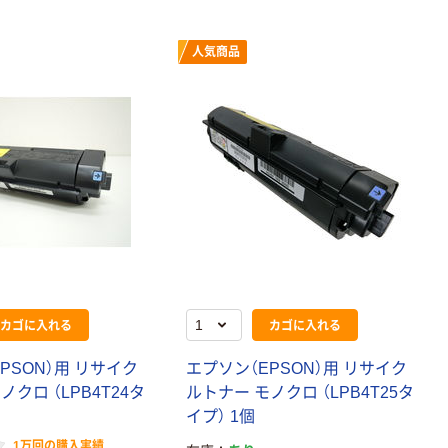
人気商品
カゴに入れる
カゴに入れる
PSON）用 リサイク
エプソン（EPSON）用 リサイク
ノクロ （LPB4T24タ
ルトナー モノクロ （LPB4T25タ
イプ） 1個
1万回の購入実績