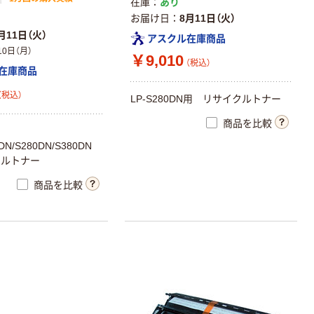
在庫
あり
お届け日
8月11日（火）
月11日（火）
アスクル在庫商品
10日（月）
￥9,010
（税込）
在庫商品
（税込）
LP-S280DN用 リサイクルトナー
商品を比較
DN/S280DN/S380DN
クルトナー
商品を比較