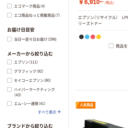
￥6,910~
（税込）
エコマーク商品（4）
エコ商品ねっと掲載商品（7）
エプソン（リサイクル） LPC
リーズトナー
お届け日目安
当日〜翌々日お届け（299)
商品を
メーカーから絞り込む
エプソン（111）
グラフィック（92）
セイコーエプソン（80）
ハイパーマーケティング
（43）
エム・シー通商（41）
人気商品
すべて表示
ブランドから絞り込む