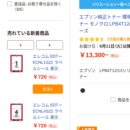
直送品、お取り寄せ品を除く
バリエーション一覧へ（3
（305）
エプソン純正トナー 環
ナー モノクロ LPB4T12
ーズ
売れている新着商品
5万回の購入
お届け日
8月11日（火）以
￥13,300~
エレコム EDTー
エレコム EDTー
（税込）
ECNL1S22 ラベ
ECNL12BS22
ルシール 表示・
ラベルシール 表
エプソン LPB4T12/13
宛名ラベル プリ
示・宛名ラベル
￥720
￥720
ナー
（税込）
（税込）
ンタ兼用 ノーカ
プリンタ兼用
ット 22シート 1
A4 12面 22シー
カゴへ
カゴへ
個
ト 1個
商品を
エレコム EDTー
エレコム EDTー
ECNL4S22 ラベ
ECNL24BS22
ルシール 表示・
ラベルシール 表
宛名ラベル プリ
示・宛名ラベル
￥720
￥720
（税込）
（税込）
ンタ兼用 A4 余
プリンタ兼用
人気商品