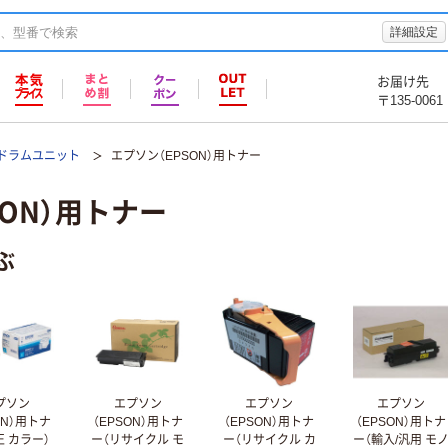
詳細設定
お届け先
〒135-0061
ドラムユニット
エプソン（EPSON）用トナー
SON）用トナー
ぶ
プソン
エプソン
エプソン
エプソン
ON）用トナ
（EPSON）用トナ
（EPSON）用トナ
（EPSON）用トナ
正 カラー）
ー（リサイクル モ
ー（リサイクル カ
ー（輸入/汎用 モ