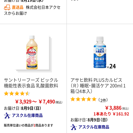
直送品
株式会社日本アクセ
スからお届け
サントリーフーズ ビックル
アサヒ飲料 PLUSカルピス
機能性表示食品 乳酸菌飲料
（Ｒ） 睡眠・腸活ケア 200ml 1
箱（24本入）
（
）
2件
￥3,929
￥7,490
￥3,886
お届け日：
8月9日（日）
（税込）
1本あたり ￥161.92
アスクル在庫商品
お届け日：
8月9日（日）
販売単位違いの商品が
2
商品あります
アスクル在庫商品