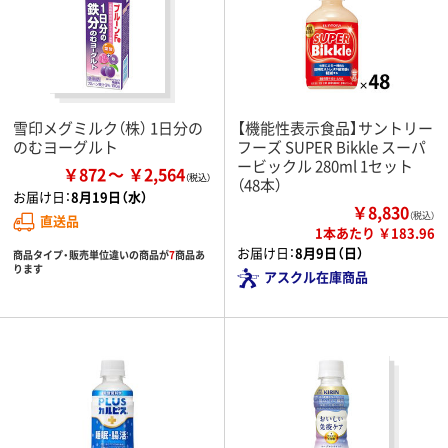
雪印メグミルク（株） 1日分の
【機能性表示食品】サントリー
のむヨーグルト
フーズ SUPER Bikkle スーパ
ービックル 280ml 1セット
￥872
￥2,564
（48本）
お届け日：
8月19日（水）
￥8,830
（税込）
直送品
1本あたり ￥183.96
お届け日：
8月9日（日）
商品タイプ・販売単位違いの商品が
7
商品あ
ります
アスクル在庫商品