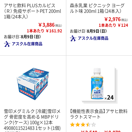
アサヒ飲料 PLUSカルピス
森永乳業 ピクニック ヨーグ
（Ｒ） 免疫サポートPET 200ml
ルト味 200ml 1箱（24本入）
1箱（24本入）
￥2,976
（税込）
￥3,886
1本あたり ￥124
（税込）
1本あたり ￥161.92
お届け日：
8月9日（日）
お届け日：
8月9日（日）
アスクル在庫商品
アスクル在庫商品
雪印メグミルク [冷蔵]雪印メ
【機能性表示食品】アサヒ飲料
グ 骨密度を高める MBPドリ
ラクトスマート
ンク(ケース) 100g×12本
4908011521483 1セット(1個)