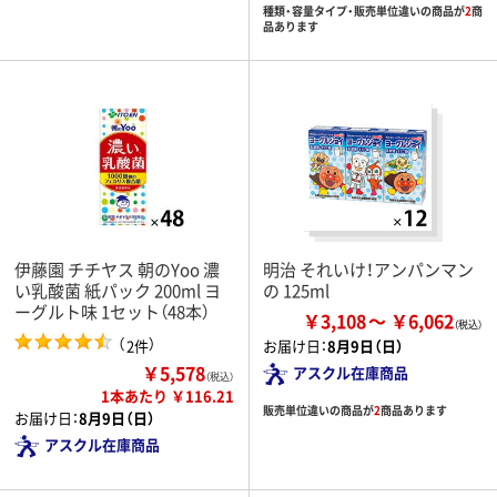
種類・容量タイプ・販売単位違いの商品が
2
商
品あります
伊藤園 チチヤス 朝のYoo 濃
明治 それいけ！アンパンマン
い乳酸菌 紙パック 200ml ヨ
の 125ml
ーグルト味 1セット（48本）
￥3,108
￥6,062
（
）
2件
お届け日：
8月9日（日）
￥5,578
アスクル在庫商品
（税込）
1本あたり ￥116.21
販売単位違いの商品が
2
商品あります
お届け日：
8月9日（日）
アスクル在庫商品