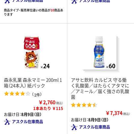
アスクル在庫商品
商品タイプ・販売単位違いの商品が
10
商品あ
ります
森永乳業 森永マミー 200ml 1
アサヒ飲料 カルピス 守る働
箱（24本入） 紙パック
く乳酸菌／はたらくアタマに
／アミール／届く強さの乳酸
（
）
1件
菌
￥2,760
（税込）
1本あたり ￥115
￥7,374
お届け日：
8月9日（日）
（税込）
お届け日：
8月9日（日）
アスクル在庫商品
アスクル在庫商品