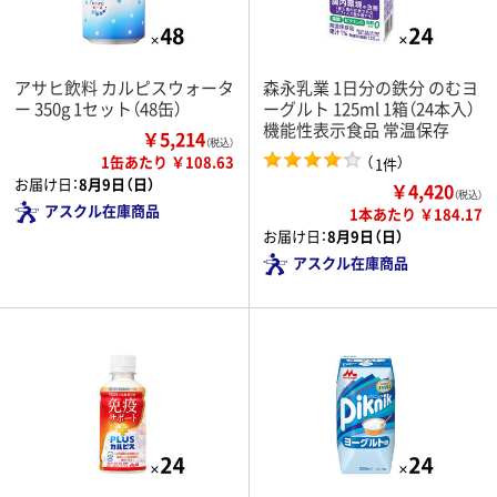
アサヒ飲料 カルピスウォータ
森永乳業 1日分の鉄分 のむヨ
ー 350g 1セット（48缶）
ーグルト 125ml 1箱（24本入）
機能性表示食品 常温保存
￥5,214
（税込）
1缶あたり ￥108.63
（
）
1件
お届け日：
8月9日（日）
￥4,420
（税込）
アスクル在庫商品
1本あたり ￥184.17
お届け日：
8月9日（日）
アスクル在庫商品