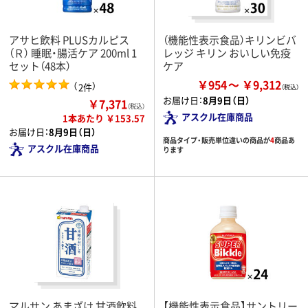
アサヒ飲料 PLUSカルピス
（機能性表示食品）キリンビバ
（Ｒ） 睡眠・腸活ケア 200ml 1
レッジ キリン おいしい免疫
セット（48本）
ケア
￥954
￥9,312
（
）
2件
お届け日：
8月9日（日）
￥7,371
（税込）
アスクル在庫商品
1本あたり ￥153.57
お届け日：
8月9日（日）
商品タイプ・販売単位違いの商品が
4
商品あ
アスクル在庫商品
ります
マルサン あまざけ 甘酒飲料
【機能性表示食品】サントリー