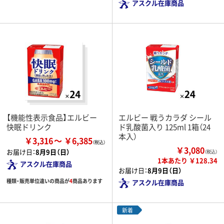
アスクル在庫商品
【機能性表示食品】エルビー
エルビー 戦うカラダ シール
快眠ドリンク
ド乳酸菌入り 125ml 1箱（24
本入）
￥3,316
￥6,385
￥3,080
お届け日：
8月9日（日）
（税込）
1本あたり ￥128.34
アスクル在庫商品
お届け日：
8月9日（日）
種類・販売単位違いの商品が
4
商品あります
アスクル在庫商品
新着