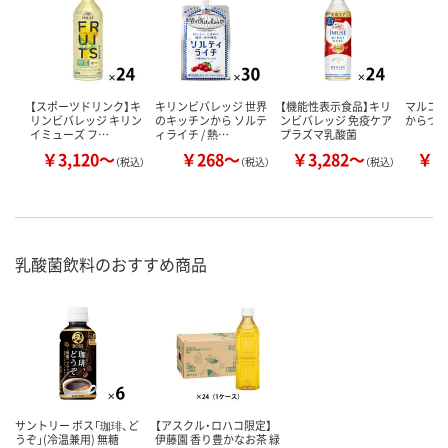
【スポーツドリンク】キ
キリンビバレッジ 世界
【機能性表示食品】キリ
マルコメ
リンビバレッジ キリン
のキッチンから ソルテ
ンビバレッジ 免疫ケア
からつ
イミューズ フ…
ィライチ / 熱…
プラズマ乳酸菌
￥3,120～
￥268～
￥3,282～
￥2
（税込）
（税込）
（税込）
乳酸菌飲料のおすすめ商品
サントリー ボス「珈琲、ど
【アスクル・ロハコ限定】
うぞ」(冷温兼用) 無糖
伊藤園 香り豊かなお茶 緑