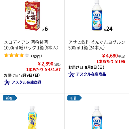
メロディアン 酒粕甘酒
アサヒ飲料 ぐんぐんヨグルン
1000ml 紙パック 1箱（6本入）
500ml 1箱（24本入）
￥4,680
（
）
52件
（税込）
1本あたり ￥195
￥2,890
（税込）
お届け日：
8月9日（日）
1本あたり ￥481.67
アスクル在庫商品
お届け日：
8月9日（日）
アスクル在庫商品
新着
新着