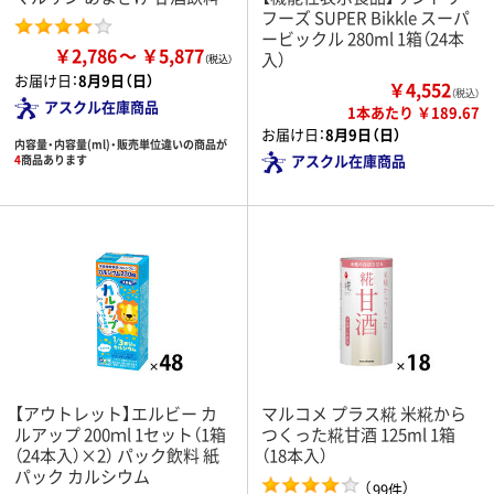
フーズ SUPER Bikkle スーパ
ービックル 280ml 1箱（24本
￥2,786
￥5,877
入）
お届け日：
8月9日（日）
￥4,552
（税込）
アスクル在庫商品
1本あたり ￥189.67
お届け日：
8月9日（日）
内容量・内容量(ml)・販売単位違いの商品が
アスクル在庫商品
4
商品あります
【アウトレット】エルビー カ
マルコメ プラス糀 米糀から
ルアップ 200ｍl 1セット（1箱
つくった糀甘酒 125ml 1箱
（24本入）×2） パック飲料 紙
（18本入）
パック カルシウム
（
）
99件