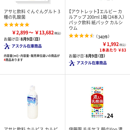
アサヒ飲料 ぐんぐんグルト 3
【アウトレット】エルビー カ
種の乳酸菌
ルアップ 200ｍl 1箱（24本入）
パック飲料 紙パック カルシ
ウム
￥2,899
￥13,682
（
）
340件
お届け日：
8月9日（日）
￥1,992
（税込）
アスクル在庫商品
1本あたり ￥83
お届け日：
8月9日（日）
内容量(ml)・内容量・販売単位違いの商品が
4
商品あります
アスクル在庫商品
アサヒ飲料 カルピス カルピ
伊藤園 チチヤス 朝のYoo 濃