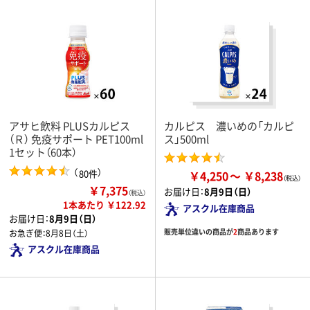
アサヒ飲料 PLUSカルピス
カルピス 濃いめの「カルピ
（Ｒ） 免疫サポート PET100ml
ス」500ml
1セット（60本）
（
）
80件
￥4,250
￥8,238
￥7,375
お届け日：
8月9日（日）
（税込）
1本あたり ￥122.92
アスクル在庫商品
お届け日：
8月9日（日）
販売単位違いの商品が
2
商品あります
お急ぎ便：
8月8日（土）
アスクル在庫商品