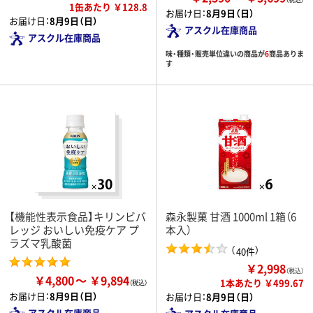
1缶あたり ￥128.8
お届け日：
8月9日（日）
お届け日：
8月9日（日）
アスクル在庫商品
アスクル在庫商品
味・種類・販売単位違いの商品が
6
商品ありま
す
【機能性表示食品】キリンビバ
森永製菓 甘酒 1000ml 1箱（6
レッジ おいしい免疫ケア プ
本入）
ラズマ乳酸菌
（
）
40件
￥2,998
（税込）
￥4,800
￥9,894
1本あたり ￥499.67
お届け日：
8月9日（日）
お届け日：
8月9日（日）
アスクル在庫商品