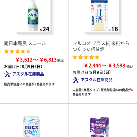
南日本酪農 スコール
マルコメ プラス糀 米糀から
つくった糀甘酒
￥3,512
￥6,813
￥2,444
￥3,598
お届け日：
8月9日（日）
お届け日：
8月9日（日）
アスクル在庫商品
アスクル在庫商品
販売単位違いの商品が
2
商品あります
内容量・商品タイプ・販売単位違いの商品が
6
商品あります