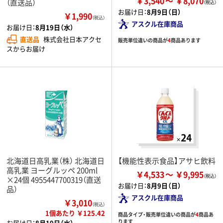
￥3,540
￥8,070
（直送品）
お届け日：
8月9日（日）
￥1,990
（税込）
アスクル在庫商品
お届け日：
8月19日（水）
直送品
株式会社日本アクセ
販売単位違いの商品が
4
商品あります
スからお届け
北海道日高乳業（株） 北海道日
【機能性表示食品】アサヒ飲料
高乳業 ヨーグルッペ 200ml
￥4,533
￥9,995
×24個 4955447700319（直送
お届け日：
8月9日（日）
品）
アスクル在庫商品
￥3,010
（税込）
1個あたり ￥125.42
商品タイプ・販売単位違いの商品が
4
商品あ
ります
お届け日：
8月19日（水）