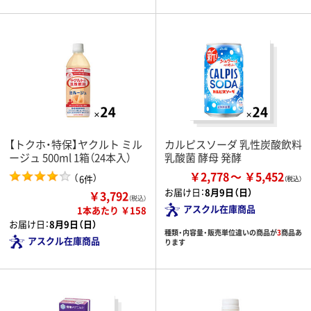
【トクホ・特保】ヤクルト ミル
カルピスソーダ 乳性炭酸飲料
ージュ 500ml 1箱（24本入）
乳酸菌 酵母 発酵
￥2,778
￥5,452
（
）
6件
お届け日：
8月9日（日）
￥3,792
（税込）
アスクル在庫商品
1本あたり ￥158
お届け日：
8月9日（日）
種類・内容量・販売単位違いの商品が
3
商品あ
アスクル在庫商品
ります