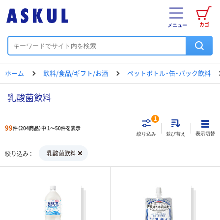
カゴ
メニュー
ホーム
飲料/食品/ギフト/お酒
ペットボトル・缶・パック飲料
乳酸菌飲料
1
99
件（204商品）中 1～50件を表示
表示切替
絞り込み
並び替え
乳酸菌飲料
絞り込み