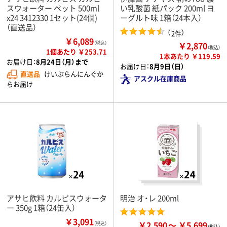
スウォーター ペット 500ml
い乳酸菌 紙パック 200ml ヨ
x24 3412330 1セット(24個)
ーグルト味 1箱（24本入）
（直送品）
（
）
2件
￥6,089
￥2,870
（税込）
（税込）
1個あたり ￥253.71
1本あたり ￥119.59
お届け日：
8月24日（月）まで
お届け日：
8月9日（日）
直送品
けいぷらんにんぐか
アスクル在庫商品
らお届け
アサヒ飲料 カルピスウォータ
明治 オ・レ 200ml
ー 350g 1箱（24缶入）
￥3,091
￥2,590
￥5,699
（税込）