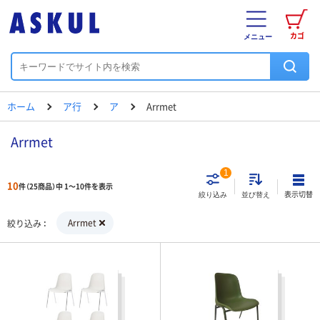
カゴ
メニュー
ホーム
ア行
ア
Arrmet
Arrmet
1
10
件（25商品）中 1～10件を表示
表示切替
絞り込み
並び替え
Arrmet
絞り込み