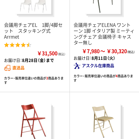
会議用チェアEL 1脚/4脚セ
会議用チェアELENA ワント
ット スタッキング式
ーン 1脚 イタリア製 ミーティ
Arrmet
ングチェア 会議椅子 キャス
ター無し
￥7,980
￥30,320
￥31,500
（税込）
お届け日：
8月11日（火）
お届け日：
8月28日（金）まで
アスクル在庫商品
直送品
カラー・販売単位違いの商品が
4
商品ありま
カラー・販売単位違いの商品が
3
商品ありま
す
す