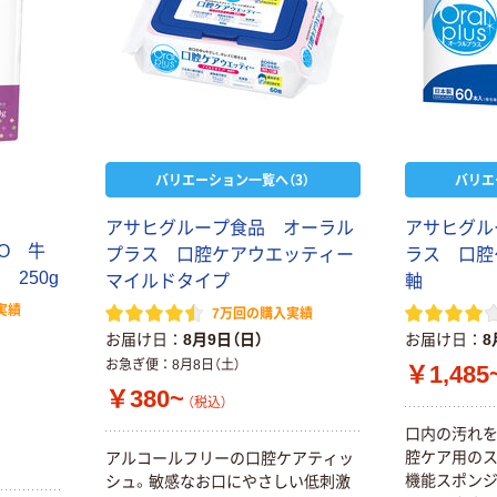
バリエーション一覧へ（3）
バリエ
アサヒグループ食品 オーラル
アサヒグル
DO 牛
プラス 口腔ケアウエッティー
ラス 口腔
250g
マイルドタイプ
軸
実績
7万回の購入実績
お届け日
8月9日（日）
お届け日
8
お急ぎ便
8月8日（土）
￥1,485
￥380~
（税込）
口内の汚れを
腔ケア用のス
アルコールフリーの口腔ケアティッ
機能スポン
シュ。敏感なお口にやさしい低刺激