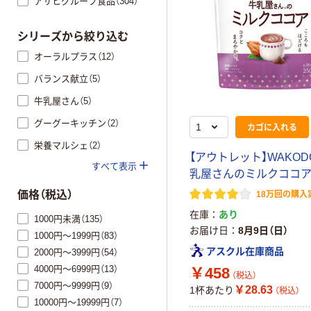
アサヒグループ食品（304）
シリーズから絞り込む
オーラルプラス（12）
バランス献立（5）
牛乳屋さん（5）
グーグーキッチン（2）
カゴに入れる
栄養マルシェ（2）
【アウトレット】WAKO
すべて表示
乳屋さんのミルクココア 
価格（税込）
18万回の購入
在庫
あり
1000円未満（135）
お届け日
8月9日（日）
1000円～1999円（83）
アスクル在庫商品
2000円～3999円（54）
4000円～6999円（13）
￥458
（税込）
7000円～9999円（9）
￥28.63
1杯あたり
（税込）
10000円～19999円（7）