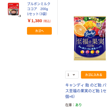
ブルボンミルク
ココア 200g
1セット（3袋）
￥1,380
（税込）
カゴへ
カゴに入れる
キャンディ 飴 のど飴 
ス至福の果実のど飴 1セ
個×6）
在庫
あり