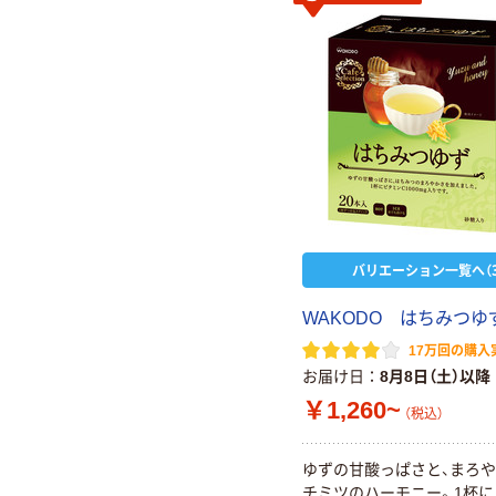
バリエーション一覧へ（3
WAKODO はちみつゆ
17万回の購入
お届け日
8月8日（土）以降
￥1,260~
（税込）
ゆずの甘酸っぱさと、まろ
チミツのハーモニー。1杯