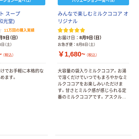
ーション一覧へ（2）
バリエーション一覧へ（8）
ト スープ
みんなで楽しむミルクココア オ
和光堂)
リジナル
11万回の購入実績
月9日（日）
お届け日
8月9日（日）
8日（土）
お急ぎ便
8月8日（土）
~
￥1,680~
（税込）
（税込）
だけでお手軽に本格的な
大容量の袋入りミルクココア。お湯
めます。
で溶くだけでいつでもまろやかなミ
ルクココアをお楽しみいただけま
す。甘さとミルク感が感じられる定
番のミルクココアです。アスクル限
定