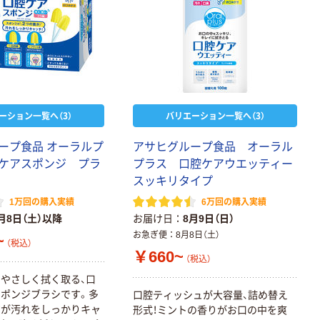
ーション一覧へ（3）
バリエーション一覧へ（3）
ープ食品 オーラルプ
アサヒグループ食品 オーラル
ケアスポンジ プラ
プラス 口腔ケアウエッティー
スッキリタイプ
1万回の購入実績
6万回の購入実績
月8日（土）以降
お届け日
8月9日（日）
お急ぎ便
8月8日（土）
~
（税込）
￥660~
（税込）
やさしく拭く取る、口
ポンジブラシです。多
口腔ティッシュが大容量、詰め替え
ジが汚れをしっかりキャ
形式！ミントの香りがお口の中を爽