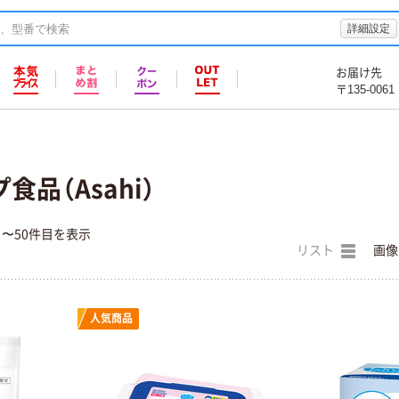
詳細設定
お届け先
〒135-0061
品（Asahi）
目〜50件目を表示
リスト
画像
人気商品