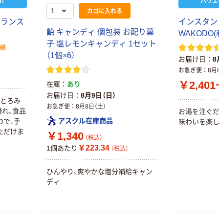
）
バリエ
カゴに入れる
バランス
インスタン
飴 キャンディ 個包装 お配り菓
WAKODO(
子 塩レモンキャンディ 1セット
実績
（1個×6）
お届け日
8
お急ぎ便
8月
￥2,401
在庫
あり
お届け日
8月9日（日）
なとろみ
お急ぎ便
8月8日（土）
れ、食品
お湯を注ぐ
アスクル在庫商品
ので、手
味わいを楽し
ただけま
￥1,340
（税込）
￥223.34
1個あたり
（税込）
ひんやり、爽やかな塩分補給キャン
ディ