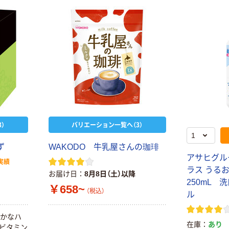
）
バリエーション一覧へ（3）
ず
WAKODO 牛乳屋さんの珈琲
アサヒグル
実績
ラス うる
お届け日
8月8日（土）以降
250mL
￥658~
（税込）
ル
やかなハ
在庫
あり
にビタミン