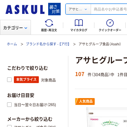
...
アサヒ
カテゴリー
履歴・再注文
マイカタログ
クイックオーダー
ホーム
ブランド名から探す - 【ア行】
アサヒグループ食品（Asahi）
アサヒグループ食
こだわりで絞り込む
107
件（304商品）中
1件
本気プライス
対象商品
お届け日目安
人気商品
当日〜翌々日お届け（265)
メーカーから絞り込む