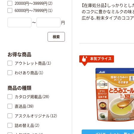
20000円～39999円（2）
【在庫処分品】しっかりとし
60000円～79999円（1）
のコクに豊かなミルクの味
広がる、粉末タイプのココア
〜
円
検索
お得な商品
本気プライス
アウトレット商品（1）
わけあり商品（1）
商品の種類
カタログ掲載品（28）
直送品（39）
アスクルオリジナル（12）
詰め替え品（2）