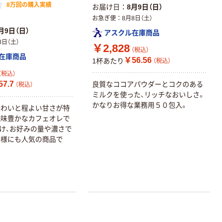
8万回の購入実績
お届け日
8月9日（日）
お急ぎ便
8月8日（土）
月9日（日）
アスクル在庫商品
8日（土）
￥2,828
（税込）
在庫商品
￥56.56
1杯あたり
（税込）
（税込）
7.7
良質なココアパウダーとコクのある
（税込）
ミルクを使った、リッチなおいしさ。
かなりお得な業務用５０包入。
味わいと程よい甘さが特
風味豊かなカフェオレで
け、お好みの量や濃さで
子様にも人気の商品で