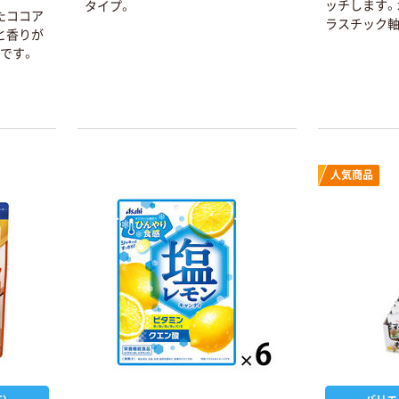
ッチします。
タイプ。
たココア
ラスチック軸
と香りが
です。
人気商品