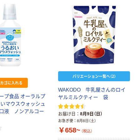
バリエーション一覧へ（2）
カゴに入れる
WAKODO 牛乳屋さんのロイ
ープ食品 オーラルプ
ヤルミルクティー 袋
おいマウスウォッシュ
 洗口液 ノンアルコー
お届け日
8月9日（日）
お急ぎ便
8月8日（土）
￥658~
（税込）