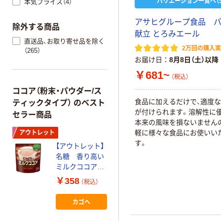
バリエーション一覧へ（5
本気プライス（4）
アサヒグループ食品 
除外する商品
献立 とろみエール
直送品、お取り寄せ品を除く
2万回の購入
（265）
お届け日
8月8日（土）以降
￥681~
（税込）
ココア（粉末・パウダー/ス
食品に加えるだけで、適度
ティックタイプ） のベスト
が付けられます。溶解性に優
セラー商品
本来の風味を損ないません
軽に様々な食品にお使いい
アウトレット
す。
【アウトレット】
名糖 香り高い
ミルクココア
200g 1袋
￥358
（税込）
カゴへ