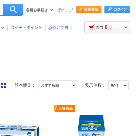
ヘルプ
各種お手続き
0
スイートポイント
あとで買う
カゴ
点
並べ替え：
表示件数：
人気商品