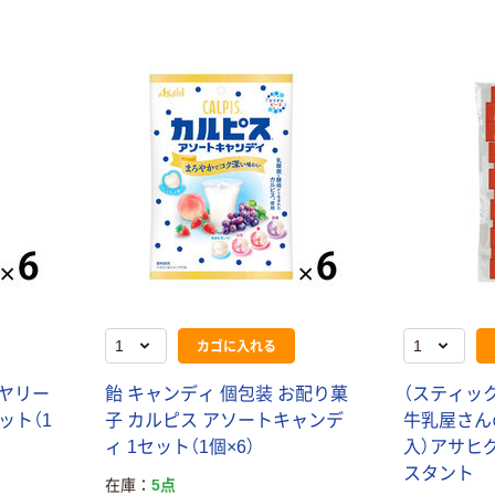
カゴに入れる
バヤリー
飴 キャンディ 個包装 お配り菓
（スティック
ット（1
子 カルピス アソートキャンデ
牛乳屋さん
ィ 1セット（1個×6）
入）アサヒ
スタント
在庫
5点