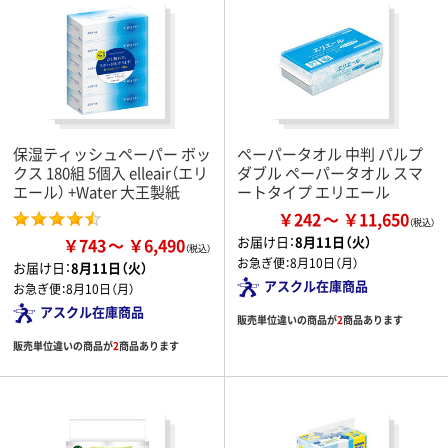
保湿ティッシュペーパー ボッ
ペーパータオル 中判 パルプ
クス 180組 5個入 elleair（エリ
ダブル ペーパータオル スマ
エール） +Water 大王製紙
ートタイプ エリエール
￥242
￥11,650
お届け日：
8月11日（火）
￥743
￥6,490
お急ぎ便：
8月10日（月）
お届け日：
8月11日（火）
アスクル在庫商品
お急ぎ便：
8月10日（月）
アスクル在庫商品
販売単位違いの商品が
2
商品あります
販売単位違いの商品が
2
商品あります