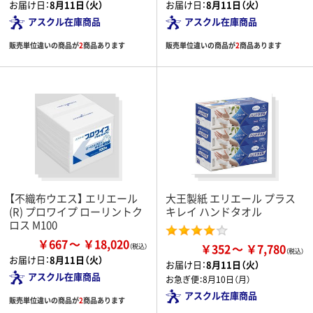
お届け日：
8月11日（火）
お届け日：
8月11日（火）
アスクル在庫商品
アスクル在庫商品
販売単位違いの商品が
2
商品あります
販売単位違いの商品が
2
商品あります
【不織布ウエス】 エリエール
大王製紙 エリエール プラス
(R) プロワイプ ローリントク
キレイ ハンドタオル
ロス M100
￥667
￥18,020
￥352
￥7,780
お届け日：
8月11日（火）
お届け日：
8月11日（火）
アスクル在庫商品
お急ぎ便：
8月10日（月）
アスクル在庫商品
販売単位違いの商品が
2
商品あります