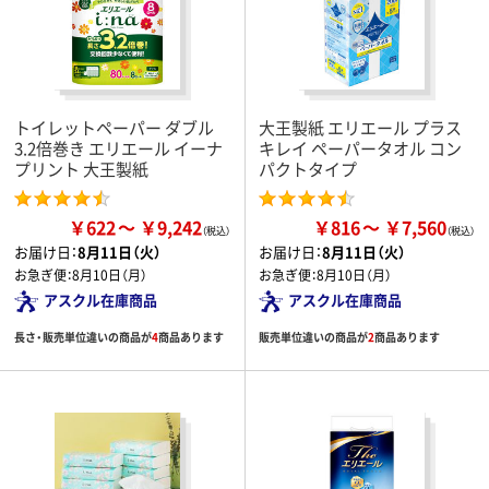
トイレットペーパー ダブル
大王製紙 エリエール プラス
3.2倍巻き エリエール イーナ
キレイ ペーパータオル コン
プリント 大王製紙
パクトタイプ
￥622
￥9,242
￥816
￥7,560
お届け日：
8月11日（火）
お届け日：
8月11日（火）
お急ぎ便：
8月10日（月）
お急ぎ便：
8月10日（月）
アスクル在庫商品
アスクル在庫商品
長さ・販売単位違いの商品が
4
商品あります
販売単位違いの商品が
2
商品あります