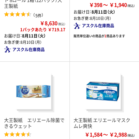
￥398
￥1,940
王製紙
お届け日：
8月11日（火）
（
）
5件
お急ぎ便：
8月10日（月）
￥8,630
（税込）
アスクル在庫商品
1パックあたり ￥719.17
お届け日：
8月11日（火）
販売単位違いの商品が
2
商品あります
お急ぎ便：
8月10日（月）
アスクル在庫商品
大王製紙 エリエール除菌で
大王製紙 エリエールマスク
きるウェット
ムレ爽快
￥1,584
￥2,988