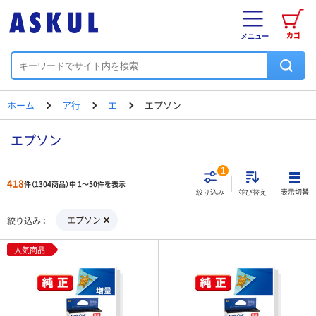
カゴ
メニュー
ホーム
ア行
エ
エプソン
エプソン
1
418
件（1304商品）中 1～50件を表示
表示切替
絞り込み
並び替え
エプソン
絞り込み
人気商品