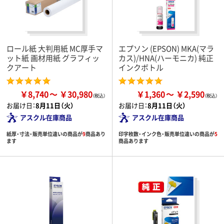
ロール紙 大判用紙 MC厚手マ
エプソン (EPSON) MKA(マラ
ット紙 画材用紙 グラフィッ
カス)/HNA(ハーモニカ) 純正
クアート
インクボトル
￥8,740
￥30,980
￥1,360
￥2,590
お届け日：
8月11日（火）
お届け日：
8月11日（火）
アスクル在庫商品
アスクル在庫商品
紙厚・寸法・販売単位違いの商品が
9
商品あり
印字枚数・インク色・販売単位違いの商品が
5
ます
商品あります