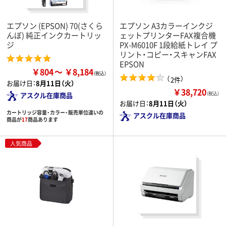
エプソン (EPSON) 70(さくら
エプソン A3カラーインクジ
んぼ) 純正インクカートリッ
ェットプリンターFAX複合機
ジ
PX-M6010F 1段給紙トレイ プ
リント・コピー・スキャンFAX
EPSON
￥804
￥8,184
（
）
2件
お届け日：
8月11日（火）
￥38,720
（税込）
アスクル在庫商品
お届け日：
8月11日（火）
カートリッジ容量・カラー・販売単位違いの
アスクル在庫商品
商品が
17
商品あります
人気商品