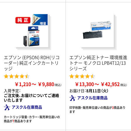
エプソン (EPSON) RDH(リコ
エプソン純正トナー 環境推進
ーダー) 純正インクカートリ
トナー モノクロ LPB4T12/13
ッジ
シリーズ
￥1,210
￥9,880
￥13,300
￥42,952
入荷予定：
お届け日：
8月11日（火）
ご注文後、お届けについてご連絡
アスクル在庫商品
いたします
アスクル在庫商品
印字枚数・販売単位違いの商品が
3
商品あり
ます
カートリッジ容量・カラー・販売単位違いの
商品が
7
商品あります