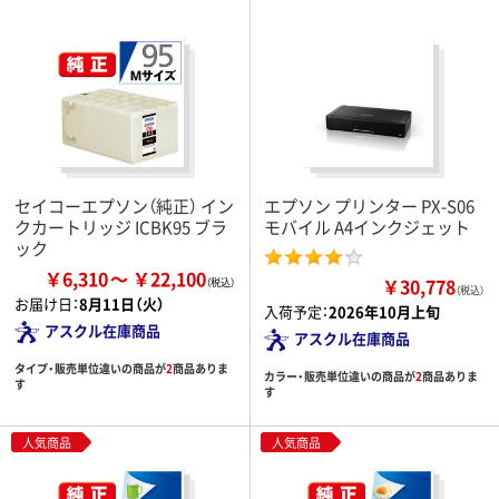
セイコーエプソン（純正） イン
エプソン プリンター PX-S06
クカートリッジ ICBK95 ブラ
モバイル A4インクジェット
ック
￥6,310
￥22,100
￥30,778
（税込）
お届け日：
8月11日（火）
入荷予定：
2026年10月上旬
アスクル在庫商品
アスクル在庫商品
タイプ・販売単位違いの商品が
2
商品ありま
カラー・販売単位違いの商品が
2
商品ありま
す
す
人気商品
人気商品