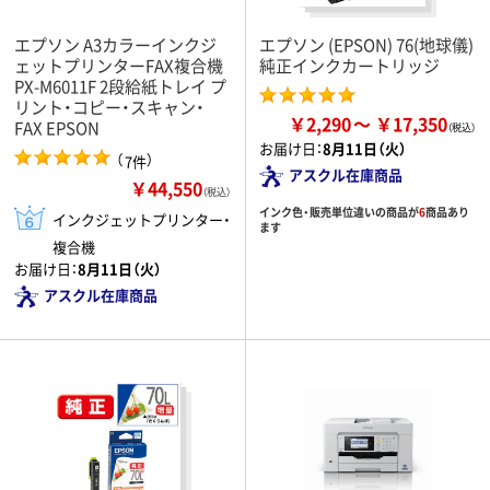
エプソン A3カラーインクジ
エプソン (EPSON) 76(地球儀)
ェットプリンターFAX複合機
純正インクカートリッジ
PX-M6011F 2段給紙トレイ プ
リント・コピー・スキャン・
￥2,290
￥17,350
FAX EPSON
お届け日：
8月11日（火）
（
）
7件
アスクル在庫商品
￥44,550
（税込）
インク色・販売単位違いの商品が
6
商品あり
インクジェットプリンター・
ます
複合機
お届け日：
8月11日（火）
アスクル在庫商品