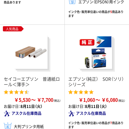
エプソン（EPSON）用インク
商品あります
インク色・販売単位違いの商品が
5
商品あり
ます
人気商品
セイコーエプソン 普通紙ロ
エプソン（純正） SOR（ソリ）
ール＜薄手＞
シリーズ
￥5,530
￥7,700
￥1,060
￥6,080
お届け日：
8月11日（火）
お届け日：
8月11日（火）
アスクル在庫商品
アスクル在庫商品
インク色・販売単位違いの商品が
7
商品あり
大判プリンタ用紙
ます