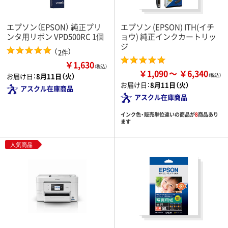
エプソン（EPSON） 純正プリ
エプソン (EPSON) ITH(イチ
ンタ用リボン VPD500RC 1個
ョウ) 純正インクカートリッ
ジ
（
）
2件
￥1,630
（税込）
￥1,090
￥6,340
お届け日：
8月11日（火）
お届け日：
8月11日（火）
アスクル在庫商品
アスクル在庫商品
インク色・販売単位違いの商品が
8
商品あり
ます
人気商品