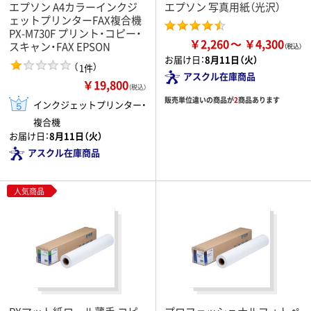
エプソン A4カラーインクジ
エプソン 写真用紙（光沢）
ェットプリンターFAX複合機
PX-M730F プリント・コピー・
￥2,260
￥4,300
スキャン・FAX EPSON
お届け日：
8月11日（火）
（
）
1件
アスクル在庫商品
￥19,800
（税込）
販売単位違いの商品が
2
商品あります
インクジェットプリンター・
複合機
お届け日：
8月11日（火）
アスクル在庫商品
人気商品