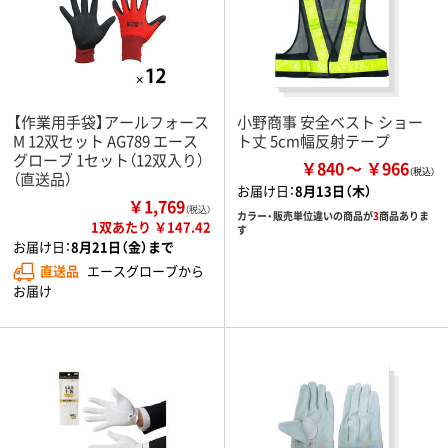
【作業用手袋】アールフォース
小野商事 安全ベスト ショー
M 12双セット AG789 エース
ト丈 5cm幅反射テープ
グローブ 1セット（12双入り）
￥840
￥966
（直送品）
お届け日：
8月13日（木）
￥1,769
（税込）
カラー・販売単位違いの商品が
3
商品ありま
1双あたり ￥147.42
す
お届け日：
8月21日（金）まで
直送品
エースグローブから
お届け