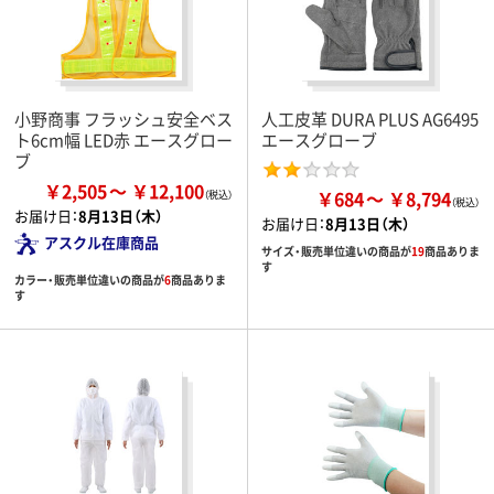
小野商事 フラッシュ安全ベス
人工皮革 DURA PLUS AG6495
ト6cm幅 LED赤 エースグロー
エースグローブ
ブ
￥2,505
￥12,100
￥684
￥8,794
お届け日：
8月13日（木）
お届け日：
8月13日（木）
アスクル在庫商品
サイズ・販売単位違いの商品が
19
商品ありま
す
カラー・販売単位違いの商品が
6
商品ありま
す