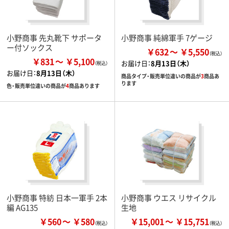
小野商事 先丸靴下 サポータ
小野商事 純綿軍手 7ゲージ
ー付ソックス
￥632
￥5,550
￥831
￥5,100
お届け日：
8月13日（木）
お届け日：
8月13日（木）
商品タイプ・販売単位違いの商品が
3
商品あ
ります
色・販売単位違いの商品が
4
商品あります
小野商事 特紡 日本一軍手 2本
小野商事 ウエス リサイクル
編 AG135
生地
￥560
￥580
￥15,001
￥15,751