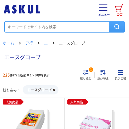
カゴ
メニュー
ホーム
ア行
エ
エースグローブ
エースグローブ
1
225
件（775商品）中 1～50件を表示
表示切替
絞り込み
並び替え
エースグローブ
絞り込み
人気商品
人気商品