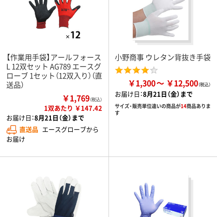
【作業用手袋】アールフォース
小野商事 ウレタン背抜き手袋
L 12双セット AG789 エースグ
ローブ 1セット（12双入り）（直
￥1,300
￥12,500
送品）
お届け日：
8月21日（金）まで
￥1,769
（税込）
サイズ・販売単位違いの商品が
14
商品ありま
1双あたり ￥147.42
す
お届け日：
8月21日（金）まで
直送品
エースグローブから
お届け