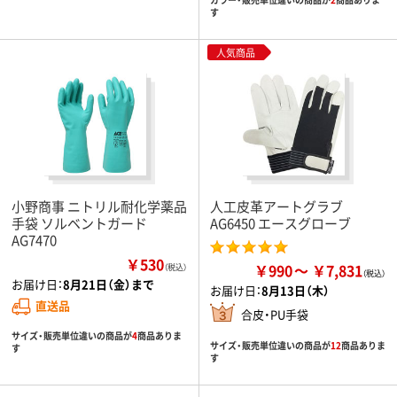
す
人気商品
小野商事 ニトリル耐化学薬品
人工皮革アートグラブ
手袋 ソルベントガード
AG6450 エースグローブ
AG7470
￥530
￥990
￥7,831
（税込）
お届け日：
8月21日（金）まで
お届け日：
8月13日（木）
直送品
合皮・PU手袋
サイズ・販売単位違いの商品が
4
商品ありま
サイズ・販売単位違いの商品が
12
商品ありま
す
す