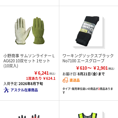
小野商事 サムソンライナー L
ワーキングソックスブラック
AG620 10双セット 1セット
No7100 エースグローブ
(10双入)
￥610
￥2,901
￥6,241
お届け日：
8月21日（金）まで
（税込）
1双あたり ￥624.1
直送品
入荷予定：
2026年8月下旬
タイプ・販売単位違いの商品が
2
商品ありま
アスクル在庫商品
す