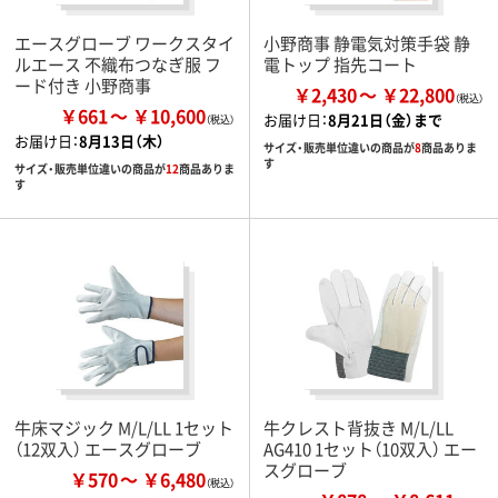
エースグローブ ワークスタイ
小野商事 静電気対策手袋 静
ルエース 不織布つなぎ服 フ
電トップ 指先コート
ード付き 小野商事
￥2,430
￥22,800
￥661
￥10,600
お届け日：
8月21日（金）まで
お届け日：
8月13日（木）
サイズ・販売単位違いの商品が
8
商品ありま
す
サイズ・販売単位違いの商品が
12
商品ありま
す
牛床マジック M/L/LL 1セット
牛クレスト背抜き M/L/LL
（12双入） エースグローブ
AG410 1セット（10双入） エー
スグローブ
￥570
￥6,480