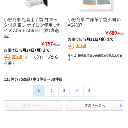
小野商事 礼装用手袋 白 ホッ
小野商事 牛床革手袋 外縫い
ク付き 東レ ナイロン使用 Lサ
AG4807
イズ AG616 AG616L 1双（直送
￥680
（税込）
品）
お届け日：
8月21日（金）まで
￥757
（税込）
直送品
お届け日：
8月24日（月）まで
サイズ・販売単位違いの商品が
2
商品ありま
直送品
エースグローブから
す
お届け
225件（775商品）中 1件目～50件目
1
2
3
4
5
前のページへ
次のページへ