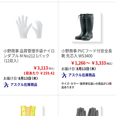
小野商事 品質管理手袋ナイロ
小野商事 PVCフード付安全長
ンダブル M No212 1パック
靴 先芯入 WS3400
（12双入）
￥1,266
￥3,333
￥3,113
お届け日：
8月13日（木）
（税込）
1双あたり ￥259.42
アスクル在庫商品
お届け日：
8月13日（木）
サイズ・カラー・販売単位違いの商品が
13
商
アスクル在庫商品
品あります