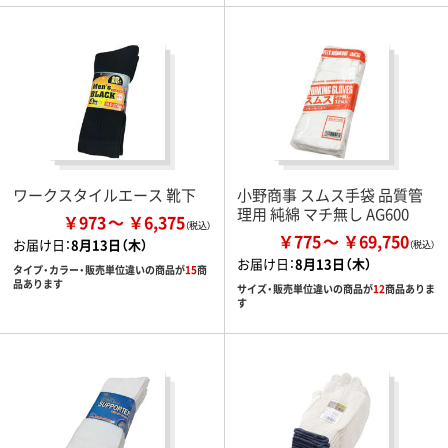
ワークスタイルエース 靴下
小野商事 スムス手袋 品質管
理用 純綿 マチ無し AG600
￥973
￥6,375
￥775
￥69,750
お届け日：
8月13日（木）
お届け日：
8月13日（木）
タイプ・カラー・販売単位違いの商品が
15
商
品あります
サイズ・販売単位違いの商品が
12
商品ありま
す