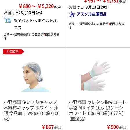
￥957
￥9,751
￥880
￥5,320
お届け日：
8月13日（木）
お届け日：
8月13日（木）
アスクル在庫商品
安全ベスト/反射ベスト/ビ
カラー・販売単位違いの商品が
4
商品ありま
ブス
す
カラー・販売単位違いの商品が
7
商品ありま
す
人気商品
小野商事 使いきりキャップ
小野商事 ウレタン指先コート
不織布キャップ ホワイト 介
手袋 Mサイズ 10双 13ゲージ
護 食品加工 WS6200 1箱（100
ホワイト 1861M 1袋(10双入)
枚）
（直送品）
￥867
￥990
（税込）
（税込）