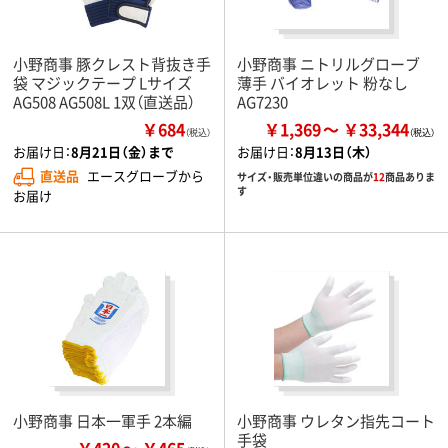
小野商事 豚クレスト背抜き手
小野商事 ニトリルグローブ
袋 マジックテープ Lサイズ
薄手 バイオレット 粉なし
AG508 AG508L 1双（直送品）
AG7230
￥684
￥1,369
￥33,344
（税込）
お届け日：
8月21日（金）まで
お届け日：
8月13日（木）
直送品
エースグローブから
サイズ・販売単位違いの商品が
12
商品ありま
す
お届け
小野商事 日本一軍手 2本編
小野商事 ウレタン指先コート
手袋
￥420
￥465