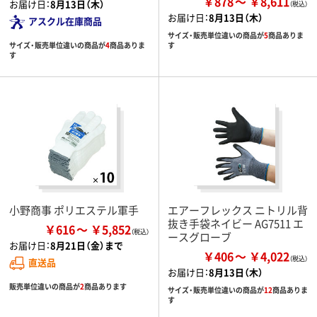
￥878
￥8,611
お届け日：
8月13日（木）
お届け日：
8月13日（木）
アスクル在庫商品
サイズ・販売単位違いの商品が
5
商品ありま
サイズ・販売単位違いの商品が
4
商品ありま
す
す
小野商事 ポリエステル軍手
エアーフレックス ニトリル背
抜き手袋ネイビー AG7511 エ
￥616
￥5,852
ースグローブ
お届け日：
8月21日（金）まで
￥406
￥4,022
直送品
お届け日：
8月13日（木）
販売単位違いの商品が
2
商品あります
サイズ・販売単位違いの商品が
12
商品ありま
す