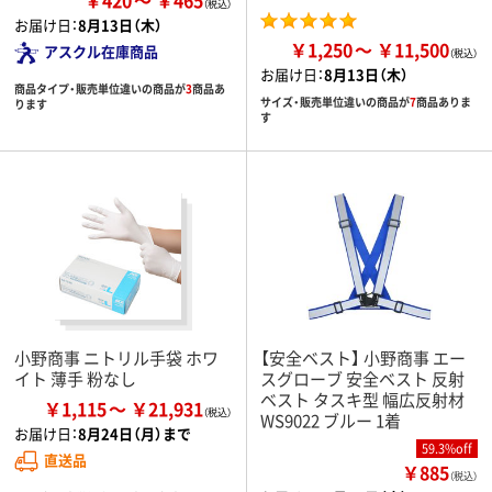
お届け日：
8月13日（木）
￥1,250
￥11,500
アスクル在庫商品
お届け日：
8月13日（木）
商品タイプ・販売単位違いの商品が
3
商品あ
サイズ・販売単位違いの商品が
7
商品ありま
ります
す
小野商事 ニトリル手袋 ホワ
【安全ベスト】 小野商事 エー
イト 薄手 粉なし
スグローブ 安全ベスト 反射
ベスト タスキ型 幅広反射材
￥1,115
￥21,931
WS9022 ブルー 1着
お届け日：
8月24日（月）まで
59.3%off
直送品
￥885
（税込）