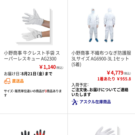
小野商事 牛クレスト手袋 ス
小野商事 不織布つなぎ防護服
ーパーレスキュー AG2300
3Lサイズ AG6900-3L 1セット
(5着)
￥1,140
（税込）
￥4,779
お届け日：
8月21日（金）まで
（税込）
1着あたり ￥955.8
直送品
入荷予定：
ご注文後、お届けについてご連絡
サイズ・販売単位違いの商品が
3
商品ありま
いたします
す
アスクル在庫商品