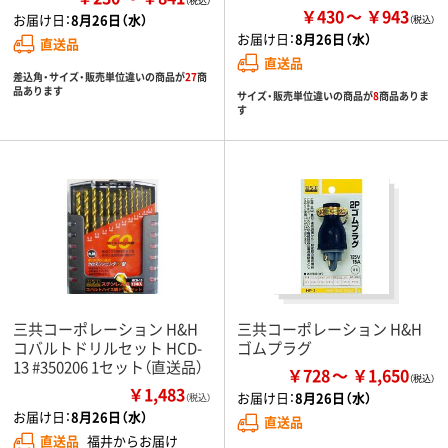
￥430
￥943
お届け日：
8月26日（水）
お届け日：
8月26日（水）
直送品
直送品
差込角・サイズ・販売単位違いの商品が
27
商
品あります
サイズ・販売単位違いの商品が
8
商品ありま
す
三共コーポレーション H&H
三共コーポレーション H&H
コバルトドリルセット HCD-
ゴムプラグ
13 #350206 1セット（直送品）
￥728
￥1,650
￥1,483
お届け日：
8月26日（水）
（税込）
お届け日：
8月26日（水）
直送品
直送品
福井からお届け