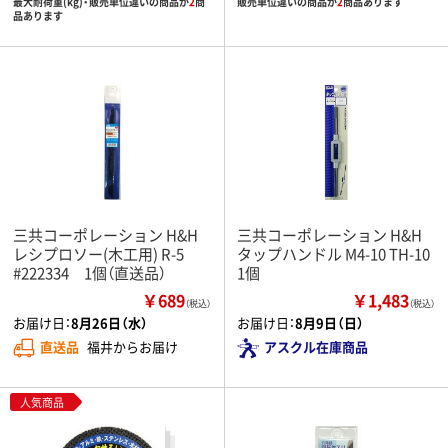
最大耐荷重(kg)・販売単位違いの商品が
2
商
販売単位違いの商品が
2
商品あります
品あります
三共コーポレーション H&H
三共コーポレーション H&H
レシプロソー(木工用) R-5
タップハンドル M4-10 TH-10
#222334 1個（直送品）
1個
￥689
￥1,483
（税込）
（税込）
お届け日：
8月26日（水）
お届け日：
8月9日（日）
直送品
福井からお届け
アスクル在庫商品
人気商品