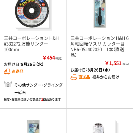
三共コーポレーション H&H
三共コーポレーション H&H 6
#332272 万能サンダー
角軸回転ヤスリ カッター目
100mm
NB6-05#402020 1本（直送
品）
￥454
（税込）
￥1,551
お届け日：
8月26日（水）
（税込）
お届け日：
8月26日（水）
直送品
直送品
福井からお届け
その他サンダー・グラインダ
ー砥石
粒度・販売単位違いの商品が
2
商品あります