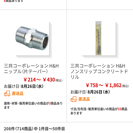
6
商品あります
三共コーポレーション H&H
三共コーポレーション H&H
ニップル（片テーパー）
ノンスリップコンクリートド
リル
￥214
￥430
￥758
￥1,862
お届け日：
8月26日（水）
お届け日：
8月26日（水）
直送品
直送品
適用・材質・販売単位違いの商品が
3
商品あり
ます
寸法/刃先径・販売単位違いの商品が
33
商品
あります
208件（714商品）中 1件目～50件目