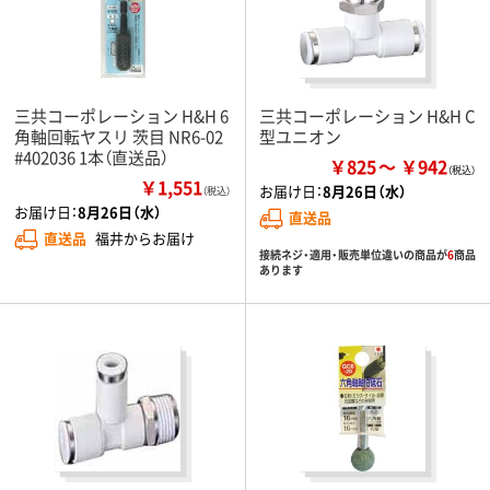
三共コーポレーション H&H 6
三共コーポレーション H&H C
角軸回転ヤスリ 茨目 NR6-02
型ユニオン
#402036 1本（直送品）
￥825
￥942
￥1,551
お届け日：
8月26日（水）
（税込）
お届け日：
8月26日（水）
直送品
直送品
福井からお届け
接続ネジ・適用・販売単位違いの商品が
6
商品
あります