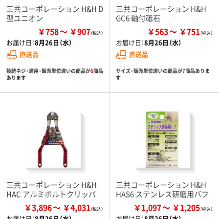
三共コーポレーション H&H D
三共コーポレーション H&H
型ユニオン
GC6 軸付砥石
￥758
￥907
￥563
￥751
お届け日：
8月26日（水）
お届け日：
8月26日（水）
直送品
直送品
接続ネジ・適用・販売単位違いの商品が
6
商品
サイズ・販売単位違いの商品が
7
商品ありま
あります
す
三共コーポレーション H&H
三共コーポレーション H&H
HAC アルミボルトクリッパ
HAS6 ステンレス研磨用バフ
￥3,896
￥4,031
￥1,097
￥1,205
お届け日：
8月26日（水）
お届け日：
8月26日（水）