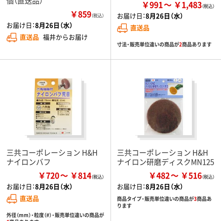
個（直送品）
￥991
￥1,483
￥859
お届け日：
8月26日（水）
（税込）
お届け日：
8月26日（水）
直送品
直送品
福井からお届け
寸法・販売単位違いの商品が
2
商品あります
三共コーポレーション H&H
三共コーポレーション H&H
ナイロンバフ
ナイロン研磨ディスクMN125
￥720
￥814
￥482
￥516
お届け日：
8月26日（水）
お届け日：
8月26日（水）
直送品
商品タイプ・販売単位違いの商品が
3
商品あ
ります
外径（mm）・粒度（#）・販売単位違いの商品が