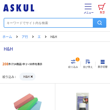
カゴ
メニュー
ホーム
ア行
エ
H&H
H&H
1
208
件（714商品）中 1～50件を表示
表示切替
絞り込み
並び替え
H&H
絞り込み