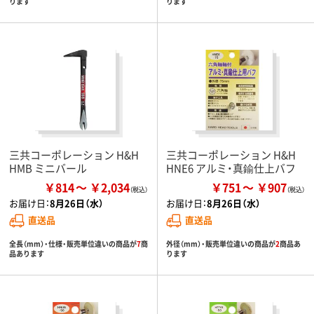
ります
ります
三共コーポレーション H&H
三共コーポレーション H&H
HMB ミニバール
HNE6 アルミ・真鍮仕上バフ
￥814
￥2,034
￥751
￥907
お届け日：
8月26日（水）
お届け日：
8月26日（水）
直送品
直送品
全長（mm）・仕様・販売単位違いの商品が
7
商
外径（mm）・販売単位違いの商品が
2
商品あ
品あります
ります