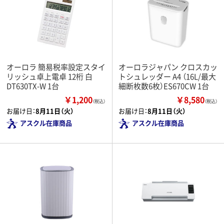
オーロラ 簡易税率設定スタイ
オーロラジャパン クロスカッ
リッシュ卓上電卓 12桁 白
トシュレッダー A4 （16L/最大
DT630TX-W 1台
細断枚数6枚）ES670CW 1台
￥1,200
￥8,580
（税込）
（税込）
お届け日：
8月11日（火）
お届け日：
8月11日（火）
アスクル在庫商品
アスクル在庫商品