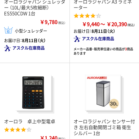
オーロラジャパン シュレッダ
オーロラジャパン A3 ラミネ
ー （10L/最大5枚細断）
ーター
ES550CDW 1台
￥9,780
￥9,440
￥20,390
（税込）
小型シュレッダー
お届け日：
8月11日（火）
アスクル在庫商品
お届け日：
8月11日（火）
アスクル在庫商品
メーカー品番・販売単位違いの商品が
3
商品
あります
オーロラ 卓上中型電卓
オーロラジャパン センサー付
き 左右自動開閉ゴミ箱 衛生
シルバー 1台
￥1,240
（税込）