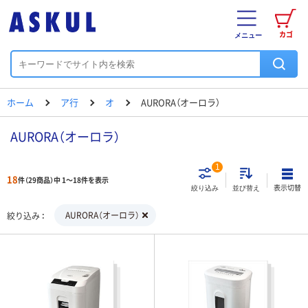
カゴ
メニュー
ホーム
ア行
オ
AURORA（オーロラ）
AURORA（オーロラ）
1
18
件（29商品）中 1～18件を表示
表示切替
絞り込み
並び替え
AURORA（オーロラ）
絞り込み