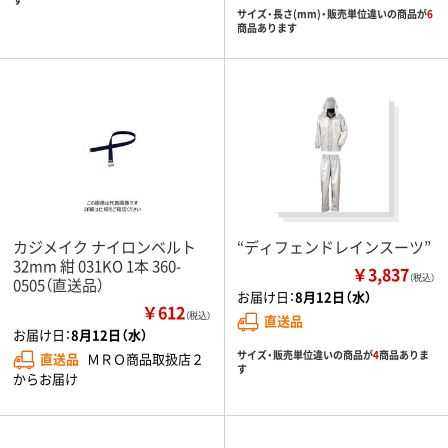
サイズ・長さ(mm)・販売単位違いの商品が
6
商品あります
カジメイク ナイロンベルト
“ディフェンドレインスーツ”
32mm 紺 031KO 1本 360-
￥3,837
（税込）
0505（直送品）
お届け日：
8月12日（水）
￥612
（税込）
直送品
お届け日：
8月12日（水）
サイズ・販売単位違いの商品が
4
商品ありま
直送品
ＭＲＯ商品取扱店２
す
からお届け