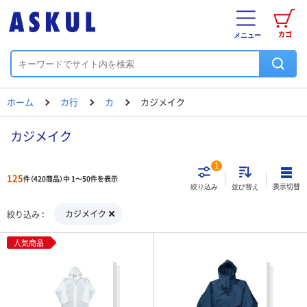
カゴ
メニュー
ホーム
カ行
カ
カジメイク
カジメイク
1
125
件（420商品）中 1～50件を表示
表示切替
絞り込み
並び替え
カジメイク
絞り込み
人気商品