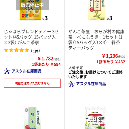
じゃばらブレンドティー 3セ
がんこ茶屋 おらが村の健康
ット（45バッグ：15バッグ入
茶 べにふうき 1セット（1
×3袋） がんこ茶家
袋（15バッグ入）×3） 緑茶
ティーバッグ
（
）
1件
￥1,296
￥1,782
（税込）
（税込）
1袋あたり ￥432
1袋あたり ￥594
入荷予定：
アスクル在庫商品
ご注文後、お届けについてご連絡
いたします
アスクル在庫商品
現在ご注文いただけません