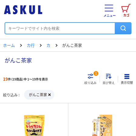
カゴ
メニュー
ホーム
カ行
カ
がんこ茶家
がんこ茶家
1
19
件（19商品）中 1～19件を表示
表示切替
絞り込み
並び替え
がんこ茶家
絞り込み