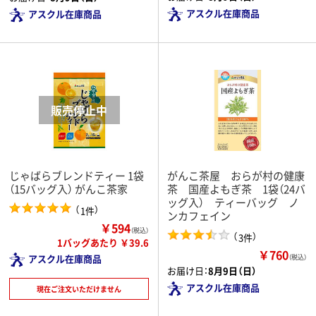
アスクル在庫商品
アスクル在庫商品
じゃばらブレンドティー 1袋
がんこ茶屋 おらが村の健康
（15バッグ入） がんこ茶家
茶 国産よもぎ茶 1袋（24バ
ッグ入） ティーバッグ ノ
（
）
1件
ンカフェイン
￥594
（税込）
（
）
3件
1バッグあたり ￥39.6
￥760
アスクル在庫商品
（税込）
お届け日：
8月9日（日）
アスクル在庫商品
現在ご注文いただけません