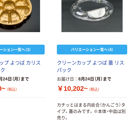
ーション一覧へ（3）
バリエーション一覧へ（4）
ップ よつば カリス
クリーンカップ よつば 蓋 リス
ック
パック
月24日（月）まで
お届け日
8月24日（月）まで
0~
￥10,202~
（税込）
（税込）
カチッとはまる内嵌合（かんごう）タ
イプ。蓋のみです。※本体・中皿は別
売り。