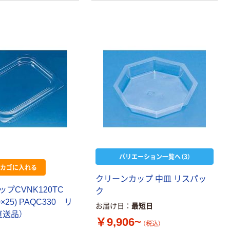
ユニ・チャーム
Gフレッシュマ
スターバット用
130×180 (100枚
￥959
（税込）
入) 47261 1パッ
ク(100枚) 760-
カゴへ
4475（直送品）
ハイクッカー リ
スパック_2
￥848~
（税込）
バリエーション一覧へ（3）
リスパック バイ
カゴに入れる
オデリカ HM
クリーンカップ 中皿 リスパッ
ップCVNK120TC
￥935~
ク
（税込）
0×25) PAQC330 リ
お届け日
最短日
直送品）
リスパック 弁当
￥9,906~
（税込）
容器 嵌合パック