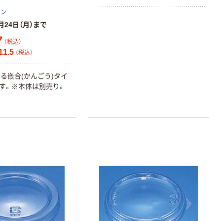
￥848~
ョン
（税込）
月24日（月）まで
フレッシュマス
7
（税込）
ター 高吸収タイ
1.5
（税込）
プ
￥1,350~
る嵌合(かんごう)タイ
（税込）
す。※本体は別売り。