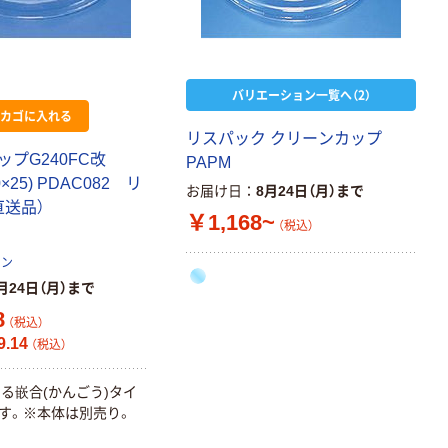
バリエーション一覧へ（2）
カゴに入れる
リスパック クリーンカップ
ップG240FC改
PAPM
0×25) PDAC082 リ
お届け日
8月24日（月）まで
直送品）
￥1,168~
（税込）
ョン
月24日（月）まで
8
（税込）
.14
（税込）
る嵌合(かんごう)タイ
す。※本体は別売り。