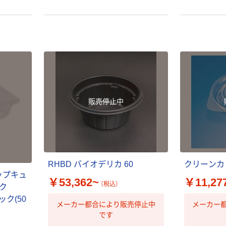
販売停止中
RHBD バイオデリカ 60
クリーンカッ
ップキュ
￥53,362~
￥11,27
（税込）
ック
パック(50
メーカー都合により販売停止中
メーカー
です