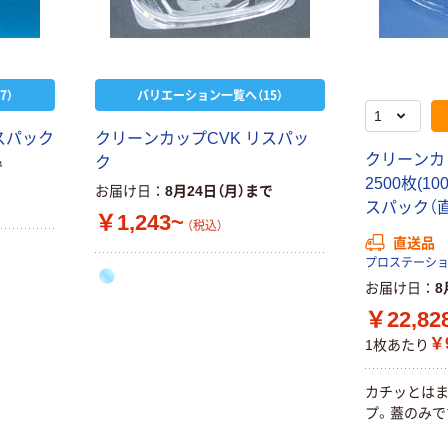
7）
バリエーション一覧へ（15）
スパック
クリーンカップCVK リスパッ
クリーンカ
ク
で
2500枚(10
お届け日
8月24日（月）まで
スパック（
￥1,243~
（税込）
直送品
プロステーシ
お届け日
8
￥22,82
￥9
1枚あたり
カチッとはま
プ。蓋のみで