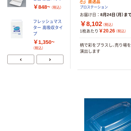
カミイソ産商 敷
直送品
紙 No71 耐油天
￥848~
プロステーション
（税込）
紙 4寸 500枚 無
お届け日
8月24日（月）ま
地 00693778 1
￥871
フレッシュマス
（税込）
￥8,102
袋(1個)（直送品）
（税込）
ター 高吸収タイ
￥20.26
1枚あたり
（税込）
カゴへ
プ
￥1,350~
柄で彩をプラスし、売り場
（税込）
テイク丼 リスパ
演出します
ック
￥1,711~
（税込）