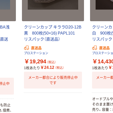
0BA浅
クリーンカップ キララD20-12B
クリーンカッ
黒 800枚(50×16) PAPL101
白 900枚(
（直送
リスパック（直送品）
リスパック
直送品
直送品
プロステーション
プロステーシ
￥19,294
￥14,43
（税込）
￥24.12
￥1
1枚あたり
1枚あたり
（税込）
メーカー都合により販売停止中
メーカー
です
停止中
オードブルや
そのまま置け
動も防止
売り。容量：約
、佃煮、