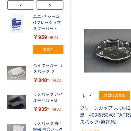
ユニ・チャーム
バイオデリカ サ
Gフレッシュマ
ラエルM リスパ
スターバット用
ック
130×180 (100枚
￥959
￥2,693~
（税込）
入) 47261 1パッ
（税込）
ク(100枚) 760-
カゴへ
4475（直送品）
ユニ・チャーム
トトレイメイト
ハイクッカー リ
Gトレイメイト
スパック_2
￥757~
（税込）
￥848~
（税込）
ユニ・チャーム
リスパック バイ
カゴに入れる
フレッシュマス
オデリカ HM
ター Gフレッシ
クリーンカップ よつば17
￥935~
ュマスター
（税込）
￥1,320~
黒 400枚(50×8) PAP
（税込）
スパック（直送品）
リスパック 弁当
容器 嵌合パック