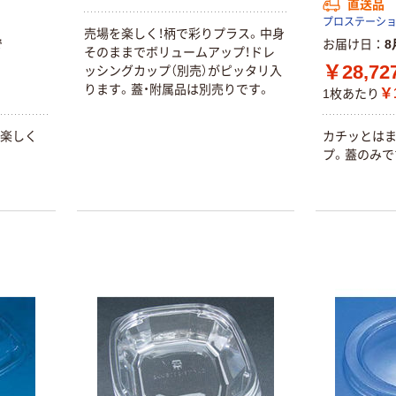
直送品
リスパック クリ
プロステーシ
売場を楽しく！柄で彩りプラス。中身
ーンカップ
で
お届け日
8
そのままでボリュームアップ！ドレ
PAPM
￥28,72
ッシングカップ（別売）がピッタリ入
￥1,168~
ります。蓋・附属品は別売りです。
￥1
1枚あたり
（税込）
を楽しく
カチッとはま
プ。蓋のみで