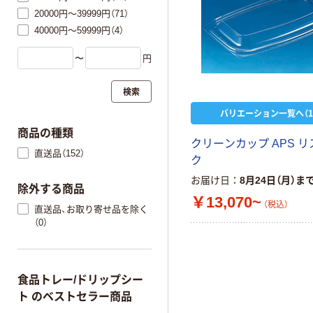
20000円～39999円（71）
40000円～59999円（4）
〜
円
検索
バリエーション一覧へ（1
商品の種類
クリーンカップ APS 
直送品（152）
ク
お届け日
8月24日（月）ま
除外する商品
￥13,070~
（税込）
直送品、お取り寄せ品を除く
（0）
食品トレー/ドリップシー
ト のベストセラー商品