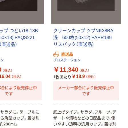
プ つどい18-13B
クリーンカップ ツブNK38BA
50×18) PAQS221
浅 600枚(50×12) PAPR189
（直送品）
リスパック（直送品）
直送品
ョン
プロステーション
0
￥11,340
（税込）
（税込）
6.04
￥18.9
1枚あたり
（税込）
（税込）
都合により販売停止中
メーカー都合により販売停止中
です
です
サラダに。テーブルに
底上げタイプ。サラダ、フルーツ、デ
る角型カップ。蓋は別
ザートや漬物などの日配品まで、使
280mL。
いやすい透明の汎用カップ。蓋は別