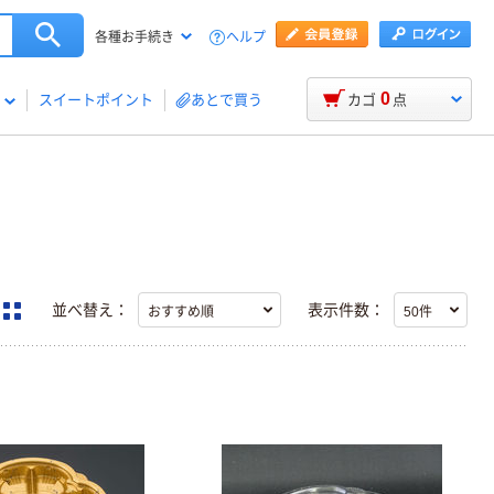
ヘルプ
各種お手続き
0
スイートポイント
あとで買う
カゴ
点
並べ替え：
表示件数：