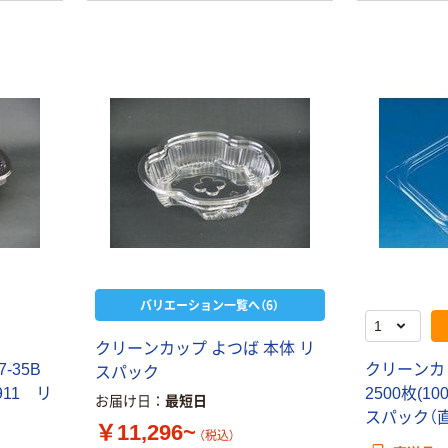
リスパック RP
バイオPET 海専
丼 RISUPACK
丼 リスパック
￥409~
￥1,228~
（税込）
（税込）
シェフパー ロー
ルタイプ
￥959~
（税込）
ニュートボール
リスパック
￥935~
バリエーション一覧へ（6）
（税込）
クリーンカップ よつば 本体 リ
リスパック 汎用
-35B
クリーンカ
スパック
透明カップ バイ
R911 リ
2500枚(10
オカップ
お届け日
最短日
スパック（
￥542~
（税込）
￥11,296~
（税込）