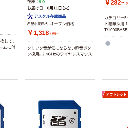
￥282~
在庫
6点
（
お届け日
8月11日（火）
アスクル在庫商品
カテゴリー5
オープン価格
ト結線採用 10B
希望小売価格
T/1000BA
￥1,318
（税込）
換して、
ームに付
クリック音が気にならない静音ボタ
ン採用。2.4GHzのワイヤレスマウス
アウトレット