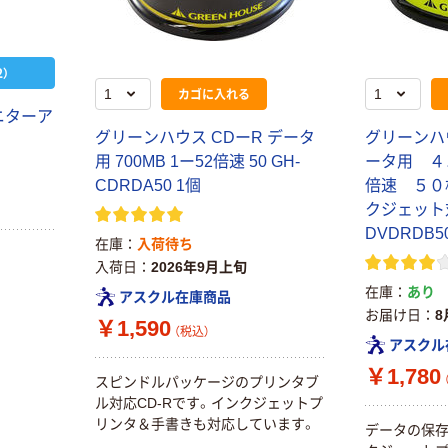
）
カゴに入れる
ニターア
グリーンハウス CDーR データ
グリーンハ
用 700MB 1ー52倍速 50 GH-
ータ用 ４
CDRDA50 1個
倍速 ５０
クジェット対
DVDRDB5
在庫
入荷待ち
入荷日
2026年9月上旬
在庫
あり
アスクル在庫商品
お届け日
8
￥1,590
（税込）
アスクル
￥1,780
スピンドルパッケージのプリンタブ
ル対応CD-Rです。インクジェットプ
リンタ＆手書きも対応しています。
データの保存