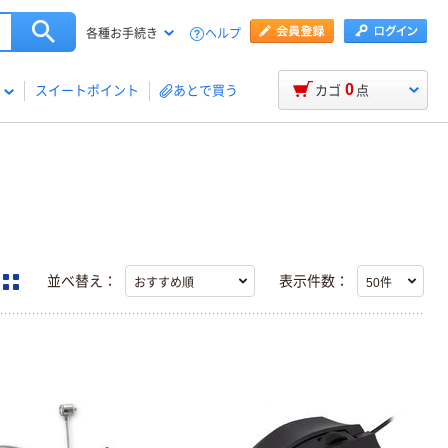
ヘルプ
各種お手続き
0
スイートポイント
あとで買う
カゴ
点
並べ替え：
表示件数：