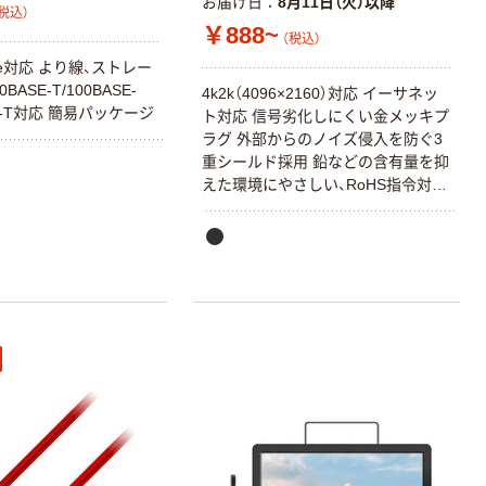
お届け日
8月11日（火）以降
税込）
￥888~
（税込）
e対応 より線、ストレー
ASE-T/100BASE-
4k2k（4096×2160）対応 イーサネッ
SE-T対応 簡易パッケージ
ト対応 信号劣化しにくい金メッキプ
ラグ 外部からのノイズ侵入を防ぐ3
重シールド採用 鉛などの含有量を抑
えた環境にやさしい、RoHS指令対応
簡易パッケージ