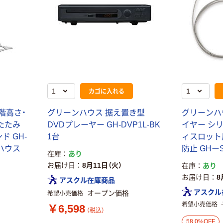
カゴに入れる
階高さ・
グリーンハウス 据え置き型
グリーンハ
たたみ
DVDプレーヤー GH-DVP1L-BK
イヤー シ
ド GH-
1台
ィスロット
ンハウス
防止 GHーS
在庫
あり
お届け日
8月11日（火）
在庫
あり
お届け日
8
アスクル在庫商品
アスクル
オープン価格
希望小売価格
希望小売価格
￥6,598
（税込）
58.0%OFF