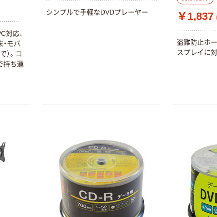
シンプルで手軽なDVDプレーヤー
￥1,837
PC対応、
盗難防止ホー
末・モバ
スプレイに
で）。コ
で持ち運