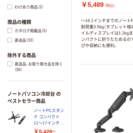
￥5,489
（税込）
わけあり商品（2）
～16.1インチまでのノート
商品の種類
耐荷重3.5kg（タブレット端
カタログ掲載品（5）
イルディスプレイは1.2kgま
ンパクトに折りたためるの
直送品（33）
びや収納にも便利。
除外する商品
直送品、お取り寄せ品を除く
（56）
ノートパソコン冷却台 の
ベストセラー商品
ノートPCスタン
ド コンパクト
11～17インチ対
応 ノートパソコ
￥5,426~