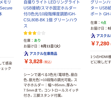
0メモリ
自撮りライト LEDリングライト
グリーンハウ
Secure
USB接続/スマホ固定ホルダー
ター USB給電
本
付/3色光/10段階輝度調節/GH-
ポート GH-
CSL80B-BK 1個 グリーンハウ
在庫
4点
ス
お届け日
8
アスクル
在庫
あり
￥7,280
お届け日
8月11日（火）
アスクル在庫商品
1つのHDM
￥3,828
ビに映しだす
（税込）
して感染
をチェック
シーンで選べる3色光（電球色、昼白
色、昼光色）×10段階の調光可能。ス
マホホルダー：幅～85mm、厚み～
7.5mmまで。コントロールスイッチ
付き。三脚スタンド付属。