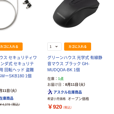
カゴに入れる
カゴに入れる
ウス セキュリティワ
グリーンハウス 光学式 有線静
リンダ式 セキュリテ
音マウス ブラック GH-
用 回転ヘッド 盗難
MUDQOA-BK 1個
WーSKB180 1個
在庫
1点
お届け日
8月11日（火）
月11日（火）
アスクル在庫商品
在庫商品
オープン価格
希望小売価格
￥4,378
（税込）
￥920
（税込）