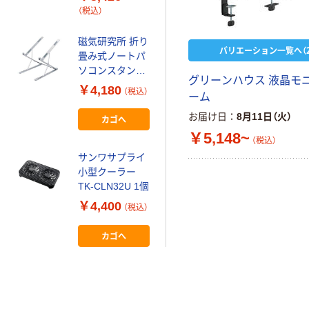
ンスタンド VV-
（税込）
STAND-S
Vodaview
磁気研究所 折り
バリエーション一覧へ（2
畳み式ノートパ
ソコンスタンド
グリーンハウス 液晶モ
HD-
￥4,180
（税込）
ーム
ALMPC2STSV 1
個
お届け日
8月11日（火）
カゴへ
￥5,148~
（税込）
サンワサプライ
小型クーラー
TK-CLN32U 1個
￥4,400
（税込）
カゴへ