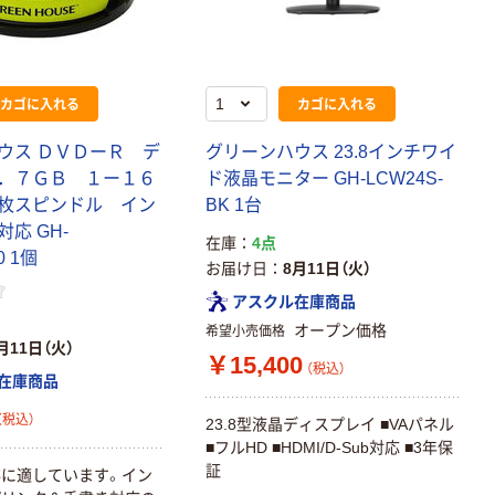
カゴに入れる
カゴに入れる
ウス ＤＶＤーＲ デ
グリーンハウス 23.8インチワイ
．７ＧＢ １ー１６
ド液晶モニター GH-LCW24S-
枚スピンドル イン
BK 1台
応 GH-
在庫
4点
0 1個
お届け日
8月11日（火）
アスクル在庫商品
オープン価格
希望小売価格
月11日（火）
￥15,400
（税込）
在庫商品
（税込）
23.8型液晶ディスプレイ ■VAパネル
■フルHD ■HDMI/D-Sub対応 ■3年保
証
に適しています。イン