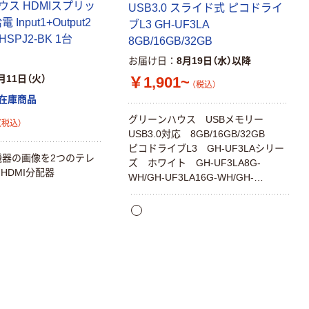
ス HDMIスプリッ
USB3.0 スライド式 ピコドライ
 Input1+Output2
ブL3 GH-UF3LA
HSPJ2-BK 1台
8GB/16GB/32GB
お届け日
8月19日（水）以降
月11日（火）
￥1,901~
（税込）
在庫商品
グリーンハウス USBメモリー
（税込）
USB3.0対応 8GB/16GB/32GB
ピコドライブL3 GH-UF3LAシリー
I機器の画像を2つのテレ
ズ ホワイト GH-UF3LA8G-
HDMI分配器
WH/GH-UF3LA16G-WH/GH-
UF3LA32G-WH キャップ紛失の心
配がないスライド式 パスワードロ
ック機能を搭載