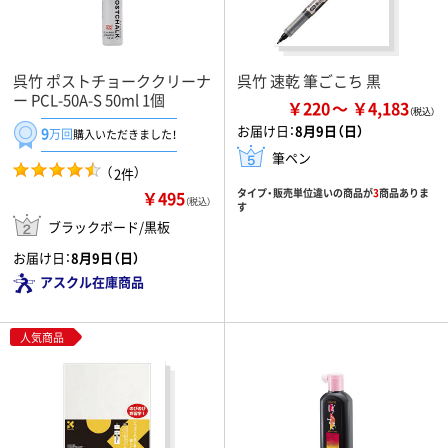
呉竹 ポストチョーククリーナ
呉竹 速乾 筆ごこち 黒
ー PCL-50A-S 50ml 1個
￥220
￥4,183
お届け日：
8月9日（日）
9
万回
購入いただきました！
筆ペン
（
）
2件
タイプ・販売単位違いの商品が
3
商品ありま
￥495
（税込）
す
ブラックボード/黒板
お届け日：
8月9日（日）
アスクル在庫商品
人気商品