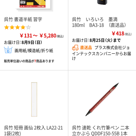
呉竹 書道半紙 習字
呉竹 いろいろ 墨滴
180ml BA3-18 （直送品）
￥418
￥131
￥5,280
（税込）
お届け日：
8月25日（火）まで
お届け日：
8月9日（日）
直送品
プラス株式会社ジョ
画用紙/模造紙/折り紙
インテックスカンパニーからお届
け
販売単位違いの商品が
7
商品あります
呉竹 短冊 画仙 2枚入 LA22-21
呉竹 速乾 くれ竹筆ペン 二本
1袋(2枚)
立かぶら QDDF150-55B 1本