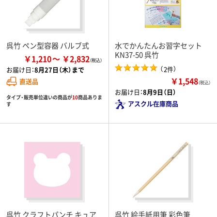
呉竹 ペン型容器 バルブ式
水でかんたんお習字セット
KN37-50 呉竹
￥1,210
￥2,832
（
）
2件
お届け日：
8月27日（木）まで
￥1,548
直送品
（税込）
お届け日：
8月9日（日）
タイプ・販売単位違いの商品が
10
商品ありま
アスクル在庫商品
す
呉竹 クラフトパンチ キュア
呉竹 絵手紙用筆 彩色筆