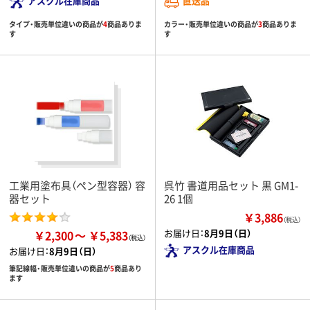
アスクル在庫商品
直送品
タイプ・販売単位違いの商品が
4
商品ありま
カラー・販売単位違いの商品が
3
商品ありま
す
す
工業用塗布具（ペン型容器） 容
呉竹 書道用品セット 黒 GM1-
器セット
26 1個
￥3,886
（税込）
お届け日：
8月9日（日）
￥2,300
￥5,383
アスクル在庫商品
お届け日：
8月9日（日）
筆記線幅・販売単位違いの商品が
5
商品あり
ます