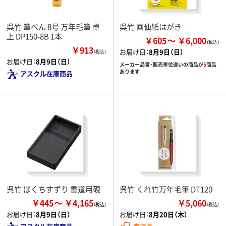
呉竹 筆ぺん 8号 万年毛筆 卓
呉竹 画仙紙はがき
上 DP150-8B 1本
￥605
￥6,000
￥913
お届け日：
8月9日（日）
（税込）
お届け日：
8月9日（日）
メーカー品番・販売単位違いの商品が
5
商品
あります
アスクル在庫商品
呉竹 ぼくちすずり 書道用硯
呉竹 くれ竹万年毛筆 DT120
￥445
￥4,165
￥5,060
（税込）
お届け日：
8月9日（日）
お届け日：
8月20日（木）