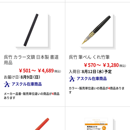
呉竹 カラー文鎮 日本製 書道
呉竹 筆ぺん くれ竹筆
用品
￥570
￥3,280
￥501
￥4,689
入荷日：
8月12日（水）予定
お届け日：
8月9日（日）
アスクル在庫商品
アスクル在庫商品
カラー・販売単位違いの商品が
4
商品ありま
す
メーカー品番・販売単位違いの商品が
4
商品
あります