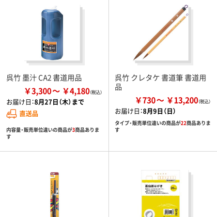
呉竹 墨汁 CA2 書道用品
呉竹 クレタケ 書道筆 書道用
品
￥3,300
￥4,180
￥730
￥13,200
お届け日：
8月27日（木）まで
お届け日：
8月9日（日）
直送品
タイプ・販売単位違いの商品が
22
商品ありま
内容量・販売単位違いの商品が
3
商品ありま
す
す