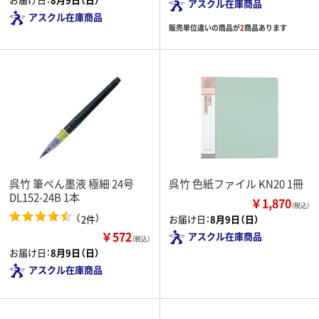
アスクル在庫商品
アスクル在庫商品
販売単位違いの商品が
2
商品あります
呉竹 筆ぺん墨液 極細 24号
呉竹 色紙ファイル KN20 1冊
DL152-24B 1本
￥1,870
（税込）
（
）
2件
お届け日：
8月9日（日）
￥572
アスクル在庫商品
（税込）
お届け日：
8月9日（日）
アスクル在庫商品