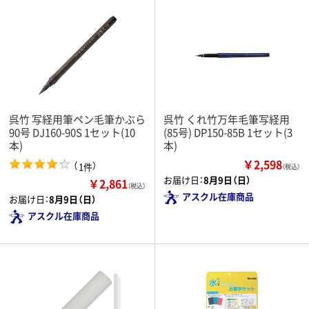
呉竹 写経用筆ペン毛筆かぶら
呉竹 くれ竹万年毛筆写経用
90号 DJ160-90S 1セット(10
(85号) DP150-85B 1セット(3
本)
本)
￥2,598
（
）
1件
（税込）
お届け日：
8月9日（日）
￥2,861
（税込）
アスクル在庫商品
お届け日：
8月9日（日）
アスクル在庫商品