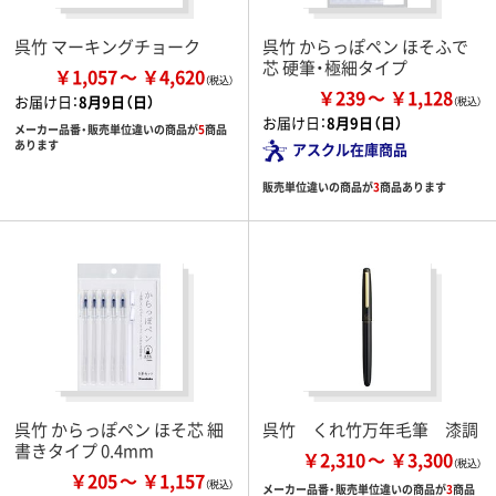
呉竹 マーキングチョーク
呉竹 からっぽペン ほそふで
芯 硬筆・極細タイプ
￥1,057
￥4,620
￥239
￥1,128
お届け日：
8月9日（日）
お届け日：
8月9日（日）
メーカー品番・販売単位違いの商品が
5
商品
あります
アスクル在庫商品
販売単位違いの商品が
3
商品あります
呉竹 からっぽペン ほそ芯 細
呉竹 くれ竹万年毛筆 漆調
書きタイプ 0.4mm
￥2,310
￥3,300
￥205
￥1,157
メーカー品番・販売単位違いの商品が
3
商品