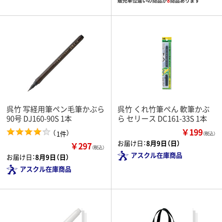
販売単位違いの商品が
8
商品あります
呉竹 写経用筆ペン毛筆かぶら
呉竹 くれ竹筆ぺん 軟筆かぶ
90号 DJ160-90S 1本
ら セリース DC161-33S 1本
￥199
（
）
1件
（税込）
お届け日：
8月9日（日）
￥297
（税込）
アスクル在庫商品
お届け日：
8月9日（日）
アスクル在庫商品