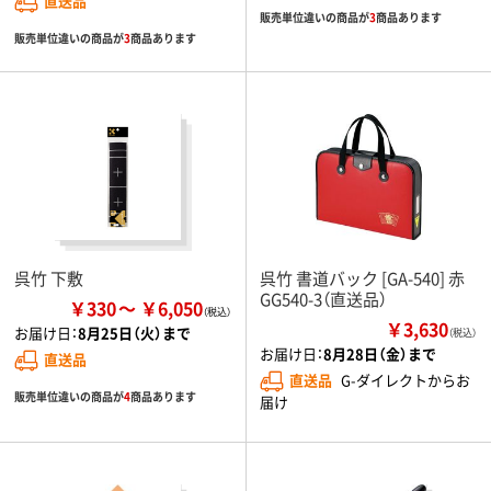
直送品
販売単位違いの商品が
3
商品あります
販売単位違いの商品が
3
商品あります
呉竹 下敷
呉竹 書道バック [GA-540] 赤
GG540-3（直送品）
￥330
￥6,050
￥3,630
お届け日：
8月25日（火）まで
（税込）
お届け日：
8月28日（金）まで
直送品
直送品
G-ダイレクトからお
販売単位違いの商品が
4
商品あります
届け