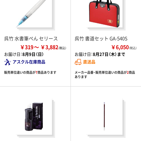
呉竹 水書筆ぺん セリース
呉竹 書道セット GA-540S
￥319
￥3,882
￥6,050
（税込）
お届け日：
8月9日（日）
お届け日：
8月27日（木）まで
アスクル在庫商品
直送品
販売単位違いの商品が
7
商品あります
メーカー品番・販売単位違いの商品が
2
商品
あります