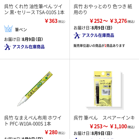
呉竹 くれ竹 油性筆ぺん ツイ
呉竹 おやっとのり 色つき 紙
ン 黒・セリース TSA-010S 1本
用のり
￥363
￥252
￥3,276
（税込）
お届け日：
8月9日（日）
筆ペン
アスクル在庫商品
お届け日：
8月9日（日）
販売単位違いの商品が
2
商品あります
アスクル在庫商品
呉竹 なまえぺん布用 ホワイ
呉竹 筆ぺん スペアーインキ
ト PFC-W10A-000S 1本
￥253
￥1,100
￥280
お届け日：
8月9日（日）
（税込）
お届け日：
8月9日（日）