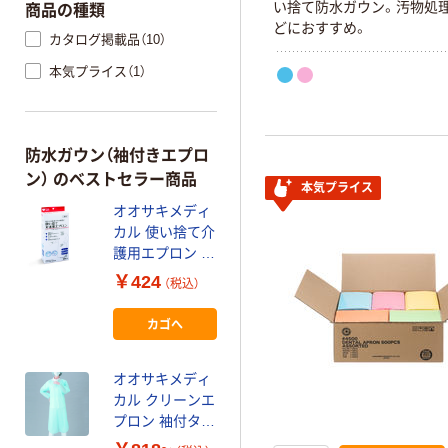
い捨て防水ガウン。汚物処
商品の種類
どにおすすめ。
カタログ掲載品（10）
本気プライス（1）
防水ガウン（袖付きエプロ
ン） のベストセラー商品
本気プライス
オオサキメディ
カル 使い捨て介
護用エプロン 袖
付 長袖 透明
￥424
（税込）
73760 1箱（5枚
入）
カゴへ
オオサキメディ
カル クリーンエ
プロン 袖付タイ
プ（長袖）