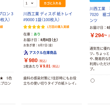
カゴに入れる
川西工業
プロン 3
川西工業 ディスポ 紙トレイ
7020 
0枚入）
#9000 1袋（100枚入）
ンツ
実績
1万回の購入実績
お届け日
8
￥294~
在庫
あり
（
お届け日
8月8日（土）
お急ぎ便
8月7日（金）
通気性に優
アスクル在庫商品
ツ。ちょっと
や、簡易的な
￥980
（税込）
利用いただけ
￥9.81
1枚あたり
（税込）
プ。
★ 5色
歯科の感染対策に！往診時にもお役
エプロン
立ちの使い切りタイプの紙トレイ。