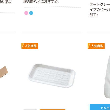
理の際などにおすすめ。
理の際な
オートクレ
イプのペーパ
加工）
人気商品
人気商品
バリエ