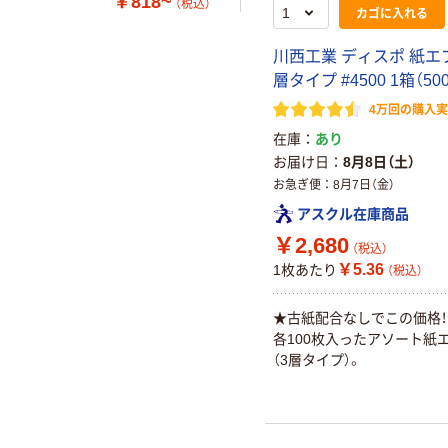
￥818~
（税込）
カゴに入れる
川西工業 ディスポ 紙エ
層タイプ #4500 1箱（50
4万回の購入
在庫
あり
お届け日
8月8日（土）
お急ぎ便
8月7日（金）
アスクル在庫商品
￥2,680
（税込）
￥5.36
1枚あたり
（税込）
★古紙配合なしでこの価格！
各100枚入ったアソート紙
（3層タイプ）。