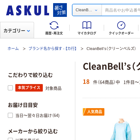
...
CleanB
カテゴリー
履歴・再注文
マイカタログ
クイックオーダー
ホーム
ブランド名から探す - 【カ行】
CleanBell’s（クリーンベルズ）
CleanBell
こだわりで絞り込む
18
件（64商品）中
1件目〜
本気プライス
対象商品
お届け日目安
人気商品
当日〜翌々日お届け（64)
メーカーから絞り込む