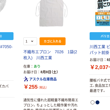
）
バリエ
カゴに入れる
050-
川西工業 
不織布エプロン 7026 1袋(2
パット前掛 9
枚入) 川西工業
お届け日
8
￥2,037
在庫
あり
お届け日
8月8日（土）
アスクル在庫商品
腰板バネ式で
工、食品加工
￥255
ズカバ
（税込）
最適です。
通気性に優れた超軽量不織布簡易エ
プロン。ちょっとした軽作業や汚れ