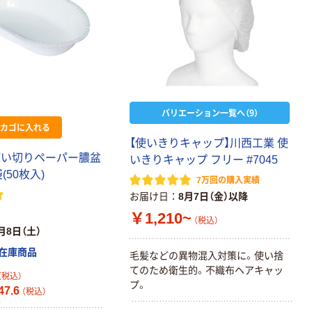
バリエーション一覧へ（9）
カゴに入れる
【使いきりキャップ】川西工業 使
使い切りペーパー膿盆
いきりキャップ フリー #7045
袋(50枚入)
7万回の購入実績
お届け日
8月7日（金）以降
￥1,210~
（税込）
月8日（土）
在庫商品
毛髪などの異物混入対策に。使い捨
てのため衛生的。不織布ヘアキャッ
（税込）
プ。
7.6
（税込）