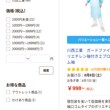
川西工業（64）
価格（税込）
1000円未満（22）
1000円～1999円（8）
2000円～3999円（12）
7000円～9999円（4）
バリエーション一覧へ（2
10000円～19999円（11）
20000円～39999円（7）
川西工業 ガードファ
リエチレン袖付きエプ
〜
円
ム袖
10万回の購入
検索
お届け日
8月8日（土）
お急ぎ便
8月7日（金）
お得な商品
￥998~
（税込）
アウトレット商品（1）
わけあり商品（1）
個包装を省いて低価格を実
袖口ゴムタイプのポリエチ