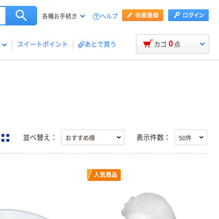
ヘルプ
各種お手続き
0
スイートポイント
あとで買う
カゴ
点
並べ替え：
表示件数：
人気商品