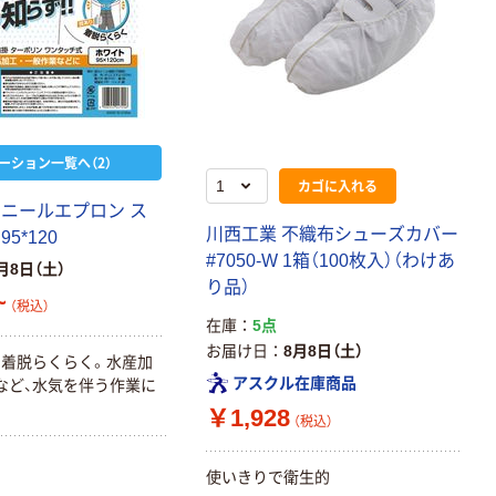
ーション一覧へ（2）
カゴに入れる
ビニールエプロン ス
川西工業 不織布シューズカバー
5*120
#7050-W 1箱（100枚入）（わけあ
月8日（土）
り品）
~
（税込）
在庫
5点
お届け日
8月8日（土）
着脱らくらく。水産加
アスクル在庫商品
など、水気を伴う作業に
￥1,928
（税込）
使いきりで衛生的