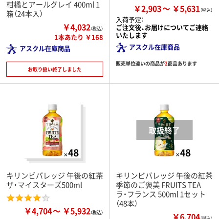
柑橘とアールグレイ 400ml 1
￥2,903
￥5,631
箱（24本入）
入荷予定：
￥4,032
ご注文後、お届けについてご連絡
（税込）
いたします
1本あたり ￥168
アスクル在庫商品
アスクル在庫商品
販売単位違いの商品が
2
商品あります
お取り扱い終了しました
キリンビバレッジ 午後の紅茶
キリンビバレッジ 午後の紅茶
ザ・マイスターズ500ml
季節のご褒美 FRUITS TEA
ラ・フランス 500ml 1セット
（48本）
￥4,704
￥5,932
￥6,704
（税込）