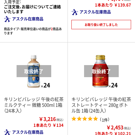
入荷予定：
1本あたり ￥139.67
ご注文後、お届けについてご連絡
いたします
アスクル在庫商品
アスクル在庫商品
お取り扱い終了しました
商品タイプ・販売単位違いの商品が
2
商品あ
ります
キリンビバレッジ 午後の紅茶
キリンビバレッジ 午後の紅茶
ミルクティー 微糖 500ml 1箱
ストレートティー 280g ボト
（24本入）
ル缶 1箱（24缶入）
￥3,216
（
）
1件
（税込）
1本あたり ￥134
￥2,453
（税込）
アスクル在庫商品
1缶あたり ￥102.21