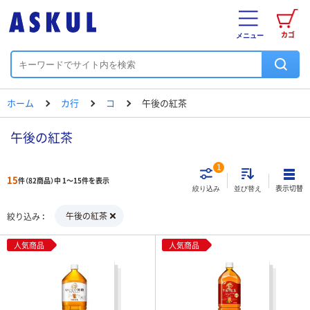
カゴ
メニュー
ホーム
カ行
コ
午後の紅茶
午後の紅茶
1
15
件（82商品）中 1～15件を表示
表示切替
絞り込み
並び替え
午後の紅茶
絞り込み
人気商品
人気商品