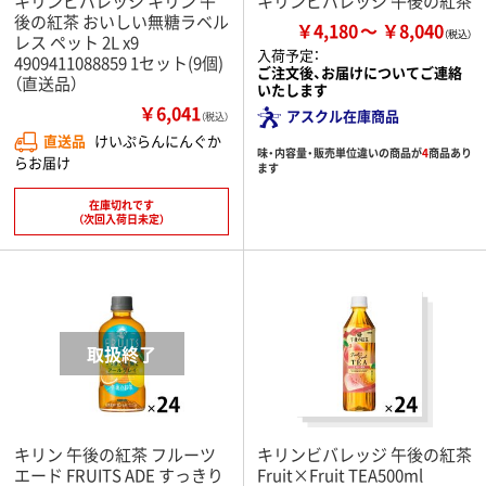
キリンビバレッジ キリン 午
キリンビバレッジ 午後の紅茶
後の紅茶 おいしい無糖ラベル
￥4,180
￥8,040
レス ペット 2L x9
入荷予定：
4909411088859 1セット(9個)
ご注文後、お届けについてご連絡
（直送品）
いたします
￥6,041
アスクル在庫商品
（税込）
直送品
けいぷらんにんぐか
味・内容量・販売単位違いの商品が
4
商品あり
らお届け
ます
在庫切れです
（次回入荷日未定）
キリン 午後の紅茶 フルーツ
キリンビバレッジ 午後の紅茶
エード FRUITS ADE すっきり
Fruit×Fruit TEA500ml