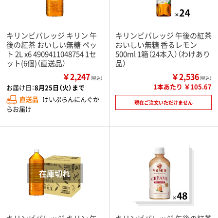
キリンビバレッジ キリン 午
キリンビバレッジ 午後の紅茶
後の紅茶 おいしい無糖 ペッ
おいしい無糖 香るレモン
ト 2L x6 4909411048754 1セ
500ml 1箱（24本入）（わけあり
ット(6個)（直送品）
品）
￥2,247
￥2,536
（税込）
（税込）
1本あたり ￥105.67
お届け日：
8月25日（火）まで
直送品
けいぷらんにんぐか
現在ご注文いただけません
らお届け