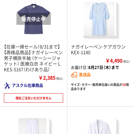
【在庫一掃セール！8/31まで】
ナガイレーベン ケアガウン
【再検品商品】ナガイレーベン
KEX-1140
男子横掛半袖 （ケーシージャ
￥4,490
（税込）
ケット） 医療白衣 ネイビー L
お届け日：
8月27日（木）まで
KES-5167（わけあり品）
直送品
￥2,385
（税込）
サイズ・カラー・販売単位違いの商品が
10
商
アスクル在庫商品
品あります
現在ご注文いただけません