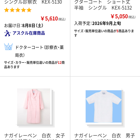
シングル診察衣 KEX-5130
クターコート ショート丈
半袖 シングル KEX-5132
￥5,050
￥5,610
（税込）
（税込）
入荷予定：
2026年9月上旬
お届け日：
8月8日（土）
サイズ・販売単位違いの商品が
5
商品ありま
アスクル在庫商品
す
ドクターコート（診察衣・薬
局衣）
サイズ・カラー・販売単位違いの商品が
12
商
品あります
ナガイレーベン 白衣 女子
ナガイレーベン 白衣 男子