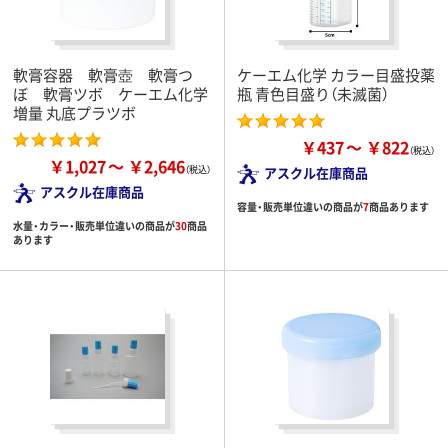
軟膏容器 軟膏壺 軟膏つ
ケーエム化学 カラー目盛投薬
ぼ 軟膏ツボ ケーエム化学
瓶 青色目盛り（未滅菌）
増量 丸底プラツボ
￥437
￥822
￥1,027
￥2,646
アスクル在庫商品
アスクル在庫商品
容量・販売単位違いの商品が
7
商品あります
水量・カラー・販売単位違いの商品が
30
商品
あります