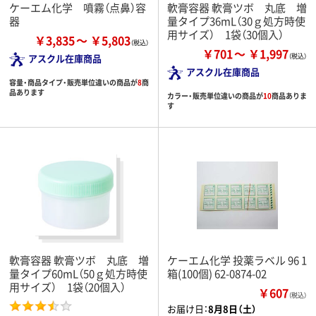
ケーエム化学 噴霧（点鼻）容
軟膏容器 軟膏ツボ 丸底 増
器
量タイプ36mL（30ｇ処方時使
用サイズ） 1袋（30個入）
￥3,835
￥5,803
￥701
￥1,997
アスクル在庫商品
アスクル在庫商品
容量・商品タイプ・販売単位違いの商品が
8
商
品あります
カラー・販売単位違いの商品が
10
商品ありま
す
軟膏容器 軟膏ツボ 丸底 増
ケーエム化学 投薬ラベル 96 1
量タイプ60mL（50ｇ処方時使
箱(100個) 62-0874-02
用サイズ） 1袋（20個入）
￥607
（税込）
お届け日：
8月8日（土）