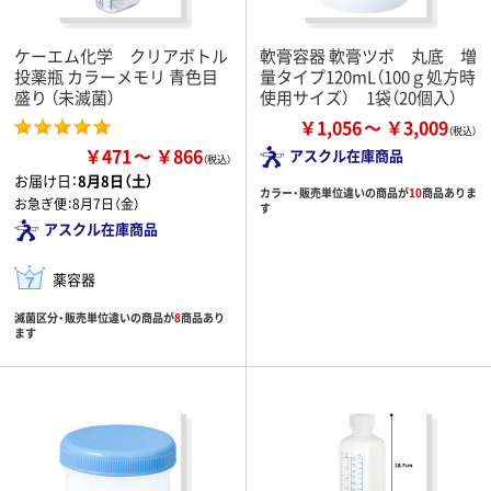
ケーエム化学 クリアボトル
軟膏容器 軟膏ツボ 丸底 増
投薬瓶 カラーメモリ 青色目
量タイプ120mL（100ｇ処方時
盛り （未滅菌）
使用サイズ） 1袋（20個入）
￥1,056
￥3,009
￥471
￥866
アスクル在庫商品
お届け日：
8月8日（土）
カラー・販売単位違いの商品が
10
商品ありま
お急ぎ便：
8月7日（金）
す
アスクル在庫商品
薬容器
滅菌区分・販売単位違いの商品が
8
商品あり
ます