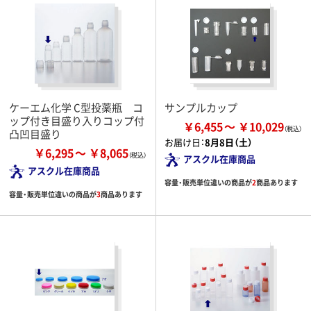
ケーエム化学 C型投薬瓶 コ
サンプルカップ
ップ付き目盛り入りコップ付
￥6,455
￥10,029
凸凹目盛り
お届け日：
8月8日（土）
￥6,295
￥8,065
アスクル在庫商品
アスクル在庫商品
容量・販売単位違いの商品が
2
商品あります
容量・販売単位違いの商品が
3
商品あります