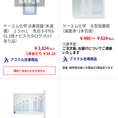
ケーエム化学 点鼻容器（未滅
ケーエム化学 Ｂ型投薬瓶
菌） １５ｍＬ 乳白 8-8763-
（滅菌済・1本包装）
01 1個ナビスカタログ（わけ
￥480
￥624
あり品）
入荷予定：
￥3,824
ご注文後、お届けについてご連絡
（税込）
いたします
1本あたり ￥38.24
アスクル在庫商品
アスクル在庫商品
容量・販売単位違いの商品が
3
商品あります
現在ご注文いただけません