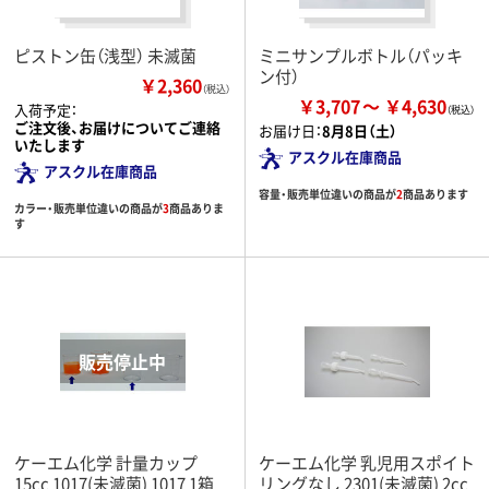
ピストン缶（浅型） 未滅菌
ミニサンプルボトル（パッキ
ン付）
￥2,360
（税込）
￥3,707
￥4,630
入荷予定：
ご注文後、お届けについてご連絡
お届け日：
8月8日（土）
いたします
アスクル在庫商品
アスクル在庫商品
容量・販売単位違いの商品が
2
商品あります
カラー・販売単位違いの商品が
3
商品ありま
す
ケーエム化学 計量カップ
ケーエム化学 乳児用スポイト
15cc 1017(未滅菌) 1017 1箱
リングなし 2301(未滅菌) 2cc