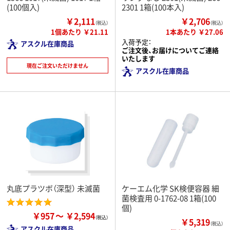
(100個入)
2301 1箱(100本入)
￥2,111
￥2,706
（税込）
（税込）
1個あたり ￥21.11
1本あたり ￥27.06
入荷予定：
アスクル在庫商品
ご注文後、お届けについてご連絡
いたします
現在ご注文いただけません
アスクル在庫商品
丸底プラツボ（深型） 未滅菌
ケーエム化学 SK検便容器 細
菌検査用 0-1762-08 1箱(100
個)
￥957
￥2,594
￥5,319
（税込）
アスクル在庫商品