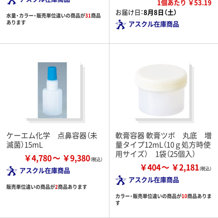
1個あたり ￥53.19
お届け日：
8月8日（土）
水量・カラー・販売単位違いの商品が
31
商品
あります
アスクル在庫商品
ケーエム化学 点鼻容器（未
軟膏容器 軟膏ツボ 丸底 増
滅菌）15mL
量タイプ12mL（10ｇ処方時使
用サイズ） 1袋（25個入）
￥4,780
￥9,380
￥404
￥2,181
アスクル在庫商品
アスクル在庫商品
販売単位違いの商品が
2
商品あります
カラー・販売単位違いの商品が
10
商品ありま
す