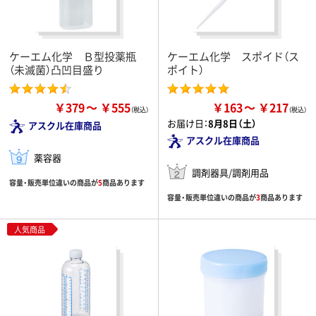
ケーエム化学 Ｂ型投薬瓶
ケーエム化学 スポイド（ス
（未滅菌）凸凹目盛り
ポイト）
￥379
￥555
￥163
￥217
お届け日：
8月8日（土）
アスクル在庫商品
アスクル在庫商品
薬容器
調剤器具/調剤用品
容量・販売単位違いの商品が
5
商品あります
容量・販売単位違いの商品が
3
商品あります
人気商品