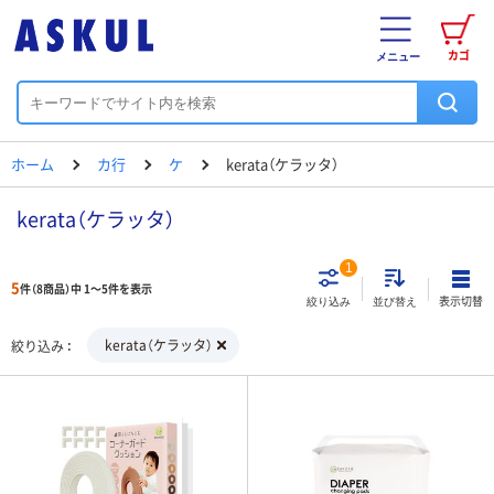
カゴ
メニュー
ホーム
カ行
ケ
kerata（ケラッタ）
kerata（ケラッタ）
1
5
件（8商品）中 1～5件を表示
表示切替
絞り込み
並び替え
kerata（ケラッタ）
絞り込み