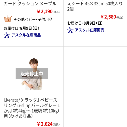
ガード クッション メープル
えシート 45×33cm 50枚入り
2個
￥2,190
（税込）
￥2,580
（税込）
その他ベビー・子供用品
お届け日：
8月9日（日）
お届け日：
8月9日（日）
アスクル在庫商品
アスクル在庫商品
【kerata/ケラッタ】 ベビース
リング u-sling パールグレー 1
か月（約4kg）～1歳頃（約10kg）
用（わけあり品）
￥2,624
（税込）