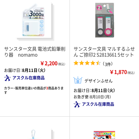
サンスター文具 電池式鉛筆削
サンスター文具 マルするふせ
り器 nomamo
ん ご捺印2 S2813661 5セット
￥2,200
（
）
3件
（税込）
お届け日：
8月11日（火）
￥1,870
（税込）
アスクル在庫商品
デザインふせん
カラー・販売単位違いの商品が
3
商品ありま
お届け日：
8月11日（火）
す
お急ぎ便：
8月10日（月）
アスクル在庫商品