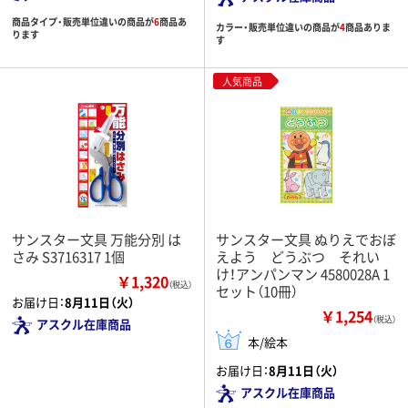
商品タイプ・販売単位違いの商品が
6
商品あ
カラー・販売単位違いの商品が
4
商品ありま
ります
す
人気商品
サンスター文具 万能分別 は
サンスター文具 ぬりえでおぼ
さみ S3716317 1個
えよう どうぶつ それい
け！アンパンマン 4580028A 1
￥1,320
（税込）
セット（10冊）
お届け日：
8月11日（火）
￥1,254
（税込）
アスクル在庫商品
本/絵本
お届け日：
8月11日（火）
アスクル在庫商品