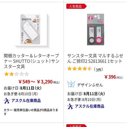
人気商品
開梱カッター＆レターオープ
サンスター文具 マルするふせ
ナー SHUTTO（シュット）サン
ん ご捺印2 S2813661 1セット
スター文具
（
）
3件
￥396
（税込）
￥549
￥3,290
デザインふせん
お届け日：
8月11日（火）
お届け日：
8月11日（火）
お急ぎ便：
8月10日（月）
お急ぎ便：
8月10日（月）
アスクル在庫商品
アスクル在庫商品
カラー・販売単位違いの商品が
8
商品ありま
す
人気商品