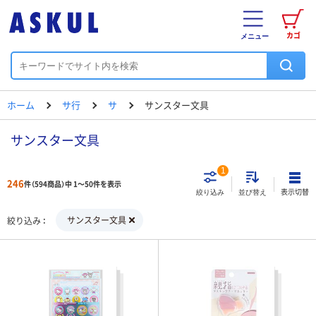
カゴ
メニュー
ホーム
サ行
サ
サンスター文具
サンスター文具
1
246
件（594商品）中 1～50件を表示
表示切替
絞り込み
並び替え
サンスター文具
絞り込み