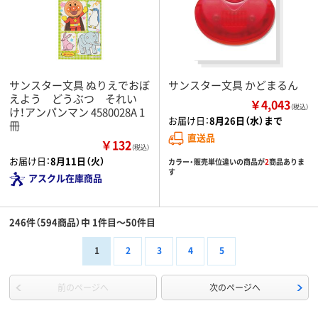
サンスター文具 ぬりえでおぼ
サンスター文具 かどまるん
えよう どうぶつ それい
￥4,043
（税込）
け！アンパンマン 4580028A 1
お届け日：
8月26日（水）まで
冊
直送品
￥132
（税込）
お届け日：
8月11日（火）
カラー・販売単位違いの商品が
2
商品ありま
す
アスクル在庫商品
246件（594商品）中 1件目～50件目
1
2
3
4
5
前のページへ
次のページへ