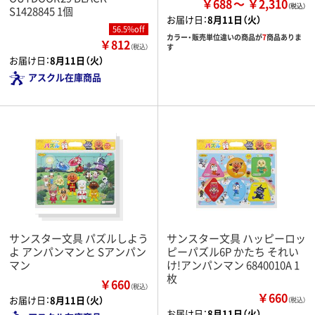
￥688
￥2,310
S1428845 1個
お届け日：
8月11日（火）
56.5%off
カラー・販売単位違いの商品が
7
商品ありま
￥812
す
（税込）
お届け日：
8月11日（火）
アスクル在庫商品
サンスター文具 パズルしよう
サンスター文具 ハッピーロッ
よ アンパンマンと Sアンパン
ピーパズル6P かたち それい
マン
け!アンパンマン 6840010A 1
枚
￥660
（税込）
￥660
お届け日：
8月11日（火）
（税込）
お届け日：
8月11日（火）