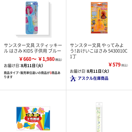
サンスター文具 スティッキー
サンスター文具 やってみよ
ル はさみ KIDS 子供用 ブルー
う！おけいこはさみ 5430010C
1丁
￥660
￥1,980
￥579
お届け日：
8月11日（火）
（税込）
お届け日：
8月11日（火）
商品タイプ・販売単位違いの商品が
3
商品あ
ります
アスクル在庫商品