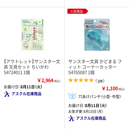
人気商品
【アウトレット】サンスター文
サンスター文具 かどまる フ
具 文具セット ちいかわ
ィット コーナーカッター
S4724011 1個
S4765087 1個
￥2,964
（
）
3件
（税込）
お届け日：
8月11日（火）
￥1,100
（税込）
アスクル在庫商品
穴あけパンチ（小型･中型）
お届け日：
8月11日（火）
お急ぎ便：
8月10日（月）
アスクル在庫商品