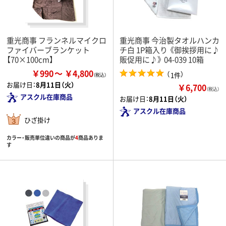
重光商事 フランネルマイクロ
重光商事 今治製タオルハンカ
ファイバーブランケット
チ白 1P箱入り 《御挨拶用に♪
【70×100cm】
販促用に♪》 04-039 10箱
￥990
￥4,800
（
）
1件
お届け日：
8月11日（火）
￥6,700
（税込）
アスクル在庫商品
お届け日：
8月11日（火）
アスクル在庫商品
ひざ掛け
カラー・販売単位違いの商品が
4
商品ありま
す