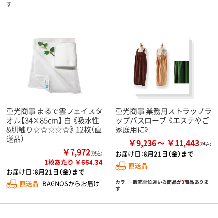
す
重光商事 まるで雲フェイスタ
重光商事 業務用ストラップラ
オル【34×85cm】 白 《吸水性
ップバスローブ 《エステやご
&肌触り☆☆☆☆☆》 12枚（直
家庭用に》
送品）
￥9,236
￥11,443
￥7,972
お届け日：
8月21日（金）まで
（税込）
1枚あたり ￥664.34
直送品
お届け日：
8月21日（金）まで
カラー・販売単位違いの商品が
3
商品ありま
直送品
BAGNOSからお届け
す