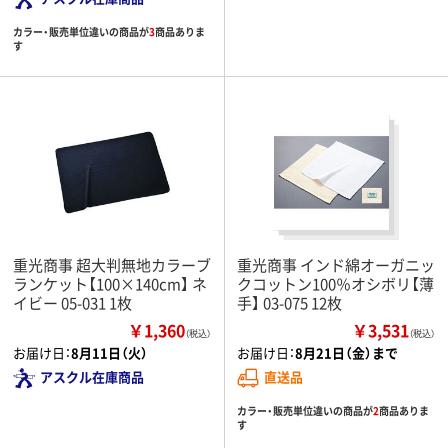
カラー・販売単位違いの商品が
3
商品ありま
す
重光商事 超大判無地カラーブ
重光商事 インド綿オーガニッ
ランケット【100×140cm】 ネ
クコットン100％オシボリ【薄
イビー 05-031 1枚
手】 03-075 12枚
￥1,360
￥3,531
（税込）
（税込）
お届け日：
8月11日（火）
お届け日：
8月21日（金）まで
アスクル在庫商品
直送品
カラー・販売単位違いの商品が
2
商品ありま
す