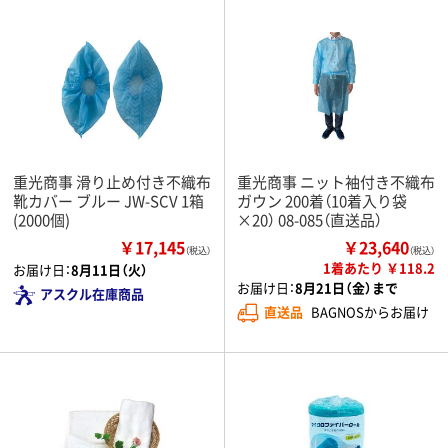
重光商事 滑り止め付き不織布
重光商事 ニット袖付き不織布
靴カバー ブルー JW-SCV 1箱
ガウン 200着（10着入り袋
(2000個)
×20） 08-085（直送品）
￥17,145
￥23,640
（税込）
（税込）
1着あたり ￥118.2
お届け日：
8月11日（火）
お届け日：
8月21日（金）まで
アスクル在庫商品
直送品
BAGNOSからお届け