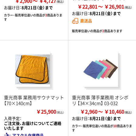
￥2,900
￥4,727
￥22,801
￥26,901
お届け日：
8月21日（金）まで
お届け日：
8月21日（金）まで
カラー・販売単位違いの商品が
3
商品ありま
す
直送品
販売単位違いの商品が
2
商品あります
重光商事 業務用サウナマット
重光商事 薄手業務用 オシボ
【70×140cm】
リ 【34×34cm】 03-032
￥25,900
￥2,960
￥10,460
（税込）
入荷予定：
お届け日：
8月21日（金）まで
ご注文後、お届けについてご連絡
カラー・販売単位違いの商品が
10
商品ありま
いたします
す
アスクル在庫商品