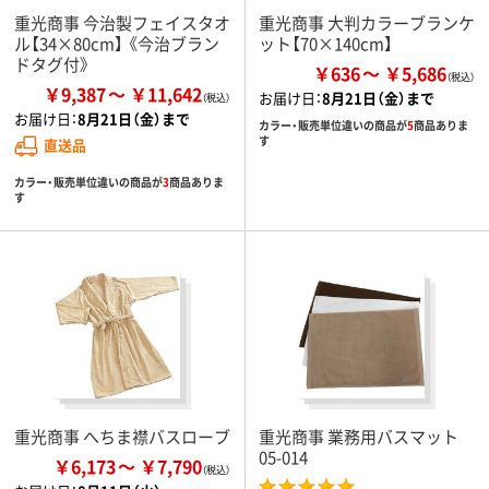
重光商事 今治製フェイスタオ
重光商事 大判カラーブランケ
ル【34×80cm】 《今治ブラン
ット【70×140cm】
ドタグ付》
￥636
￥5,686
￥9,387
￥11,642
お届け日：
8月21日（金）まで
お届け日：
8月21日（金）まで
カラー・販売単位違いの商品が
5
商品ありま
す
直送品
カラー・販売単位違いの商品が
3
商品ありま
す
重光商事 へちま襟バスローブ
重光商事 業務用バスマット
05-014
￥6,173
￥7,790