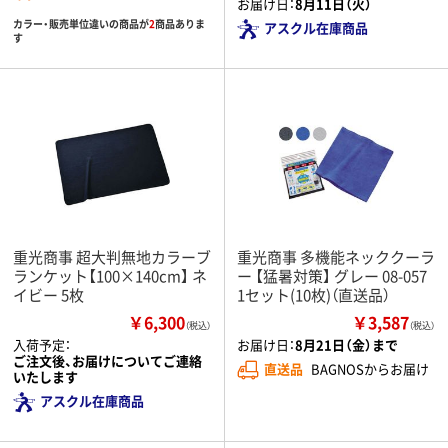
お届け日：
8月11日（火）
カラー・販売単位違いの商品が
2
商品ありま
アスクル在庫商品
す
重光商事 超大判無地カラーブ
重光商事 多機能ネッククーラ
ランケット【100×140cm】 ネ
ー 【猛暑対策】 グレー 08-057
イビー 5枚
1セット(10枚)（直送品）
￥6,300
￥3,587
（税込）
（税込）
入荷予定：
お届け日：
8月21日（金）まで
ご注文後、お届けについてご連絡
直送品
BAGNOSからお届け
いたします
アスクル在庫商品