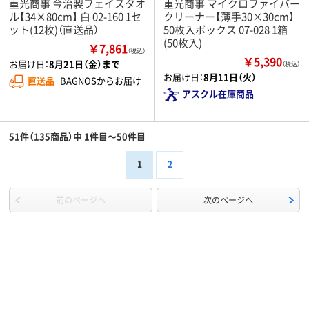
重光商事 今治製フェイスタオ
重光商事 マイクロファイバー
ル【34×80cm】 白 02-160 1セ
クリーナー【薄手30×30cm】
ット(12枚)（直送品）
50枚入ボックス 07-028 1箱
(50枚入)
￥7,861
（税込）
￥5,390
お届け日：
8月21日（金）まで
（税込）
お届け日：
8月11日（火）
直送品
BAGNOSからお届け
アスクル在庫商品
51件（135商品）中 1件目～50件目
1
2
前のページへ
次のページへ