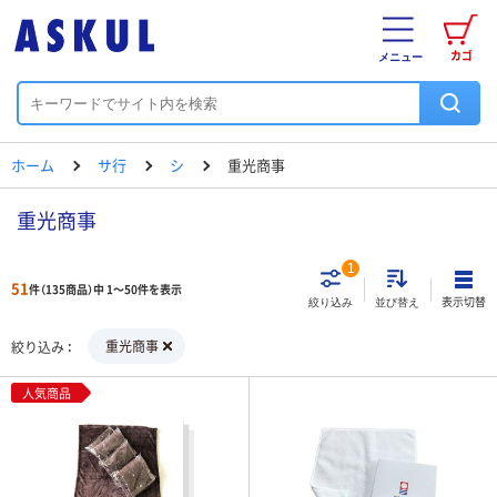
カゴ
メニュー
ホーム
サ行
シ
重光商事
重光商事
1
51
件（135商品）中 1～50件を表示
表示切替
絞り込み
並び替え
重光商事
絞り込み
人気商品