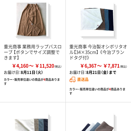
重光商事 業務用ラップバスロ
重光商事 今治製オシボリタオ
ーブ 【ボタンでサイズ調整で
ル【34×35cm】 《今治ブラン
きます】
ドタグ付》
￥4,160
￥11,520
￥6,367
￥7,871
お届け日：
8月11日（火）
お届け日：
8月21日（金）まで
直送品
カラー・販売単位違いの商品が
4
商品ありま
す
カラー・販売単位違いの商品が
4
商品ありま
す