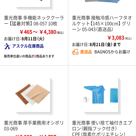
重光商事 多機能ネッククーラ
重光商事 接触冷感ハーフタオ
ー 【猛暑対策】 08-057 10枚
ルケット【145×100cm】 グリ
ーン 05-043（直送品）
￥465
￥4,380
￥3,083
お届け日：
8月11日（火）
（税込）
お届け日：
8月21日（金）まで
アスクル在庫商品
直送品
BAGNOSからお届け
販売単位違いの商品が
2
商品あります
重光商事 厚手業務用オシボリ
重光商事 使い捨て袖付きエプ
03-069
ロン（親指フック付き）
CPE（塩素化ポリエチレン）