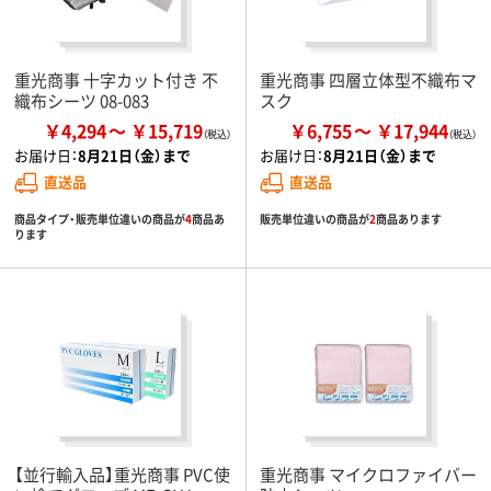
重光商事 十字カット付き 不
重光商事 四層立体型不織布マ
織布シーツ 08-083
スク
￥4,294
￥15,719
￥6,755
￥17,944
お届け日：
8月21日（金）まで
お届け日：
8月21日（金）まで
直送品
直送品
商品タイプ・販売単位違いの商品が
4
商品あ
販売単位違いの商品が
2
商品あります
ります
【並行輸入品】重光商事 PVC使
重光商事 マイクロファイバー